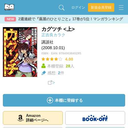
ログイン
新規会員登録
2週連続で『薬屋のひとりごと』17巻が1位！マンガランキング
NEW
カグツチ <上>
正吉良カラク
講談社
(2008.10.01)
ISBN・EAN:
9784063840285
4.00
本棚登録:
28
人
感想:
2
件
本棚に登録する
Amazon
詳細ページへ