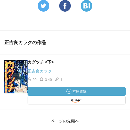
正吉良カラクの作品
カグツチ <下>
正吉良カラク
20
3.40
1
ページの先頭へ