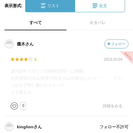
表示形式:
リスト
全文
すべて
ネタバレ
朧木さん
フォロー
4
2013.10.04
週刊少年マガジン2008年25号～に掲載
九州南部の火山地帯で巨大火山が噴火したら・・・・とい
う話を丁寧に書いたコミック。
上下巻もの。
0
詳細をみる
kinglionさん
フォロー不許可