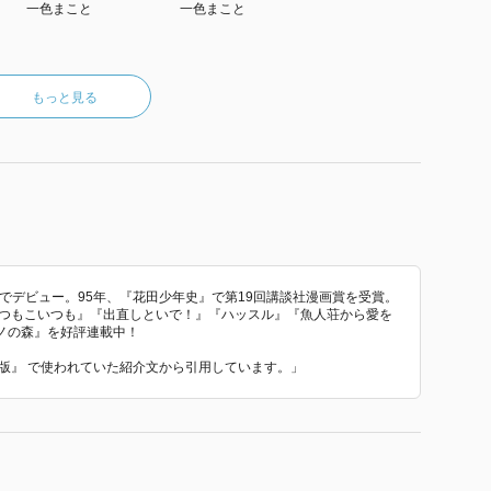
一色まこと
一色まこと
もっと見る
』でデビュー。95年、『花田少年史』で第19回講談社漫画賞を受賞。
どいつもこいつも』『出直しといで！』『ハッスル』『魚人荘から愛を
ノの森』を好評連載中！
限定版』 で使われていた紹介文から引用しています。」