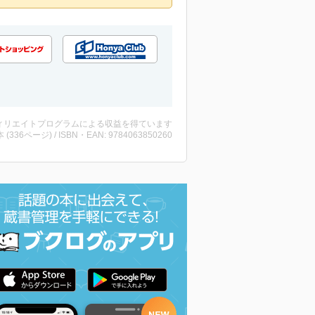
ィリエイトプログラムによる収益を得ています
・本 (336ページ) / ISBN・EAN: 9784063850260