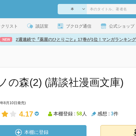
ックリスト
談話室
ブクログ通信
公式ショップ
2週連続で『薬屋のひとりごと』17巻が1位！マンガランキング
NEW
ノの森(2) (講談社漫画文庫)
6年8月10日発売)
4.17
本棚登録 :
58
人
感想 :
3
件
本棚に登録