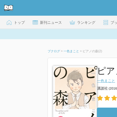
トップ
新刊ニュース
ランキング
ブ
ブクログ
>
一色まこと
>
ピアノの森(2)
ピア
一色まこと
講談社
(201