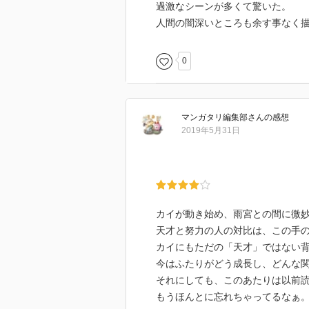
過激なシーンが多くて驚いた。
人間の闇深いところも余す事なく
0
マンガタリ編集部
さん
の感想
2019年5月31日
カイが動き始め、雨宮との間に微妙
天才と努力の人の対比は、この手
カイにもただの「天才」ではない
今はふたりがどう成長し、どんな
それにしても、このあたりは以前
もうほんとに忘れちゃってるなぁ