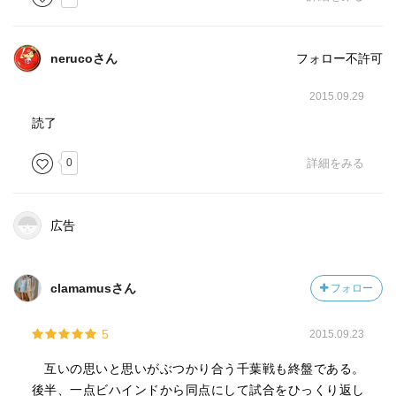
nerucoさん
フォロー不許可
2015.09.29
読了
0
詳細をみる
広告
clamamusさん
フォロー
5
2015.09.23
互いの思いと思いがぶつかり合う千葉戦も終盤である。
後半、一点ビハインドから同点にして試合をひっくり返し