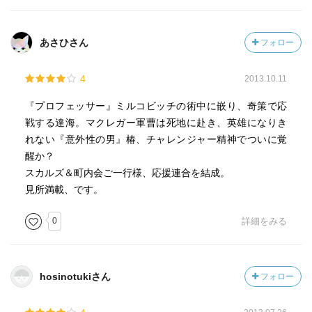
あさひさん
フォロー
4
2013.10.11
『プロフェッサー』ミルコビッチの術中に嵌り、奇策で応
戦する達海。マクレガー軍曹は死地に赴き、英雄になりき
れない『意外性の男』椿、チャレンジャー精神でついに覚
醒か？
スカルズ＆町内会ご一行様、応援連合を結成。
見所満載、です。
0
詳細をみる
hosinotukiさん
フォロー