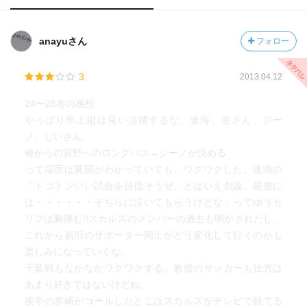
anayuさん
フォロー
3
2013.04.12
24〜26巻の感想
やっぱり年上組は良い活躍するな。達海、笠さん、ジー
ノ、じいさん。
椿からの宮野へのロングパス→ジーノが決める
って場面は展開がわかっていても、ワクワクした。達海の
「トコトンいい試合を目指そうぜ。とはいえ勿論、最後に
は・・・・・・そちらに泣いてもらうけどな」ってゆうセ
リフは胸弾む!!スカルズのメンバーの過去も明かされたし、
これから新旧のサポーター同士がどう変化して行くのかも
楽しみになっていくな。
千葉戦もなかなかワクワクする。教授のサッカーも仕方は
あまり好きではないけどね。
後半の赤崎がゴールしたとこはスカルズがテレビで観てる