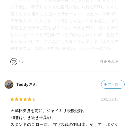
「プロフェッサー」の異名を持つミルコビッチ監督が率い
る千葉に、研究し尽くされ苦戦を強いられるETU。そんな
選手たちを後押しするのはサポーター。スカルズ×OKKO×
浅草老人ズ。なかなかイイ感じじゃない？画面越しにその
景色を見た羽田は何を思うのか。千葉とETU。相手を研究
し叩くというやり方は似ているのかもしれないが、監督の
色が違うだけで、こんなにもスタイルは変わる。試合を左
右するのは、監督への忠誠か信頼か、サポーターの声か。
0
詳細をみる
Teddyさん
フォロー
5
2021.12.18
天皇杯決勝を前に、ジャイキリ読後記録。
26巻は引き続き千葉戦。
スタンドのゴロー達、自宅観戦の羽田達。そして、ポジシ