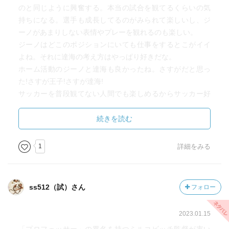
のと同じように興奮する。本当の試合を観てるくらいの気
持ちになる。選手も成長してるのがみられて楽しいし、ジ
ーノがあまりしない表情やプレーを観れるのも楽しい。
ジーノはどこのポジションにいても仕事をするとこがイイ
よね。それに達海の考え方はやっぱり好きだな。
ホーム活動のジーノと達海も良かったね。さすがだと思っ
た!さすが王子!さすが達海!
サッカーを普段観てない人間でも楽しめるからサッカー好
きか観たらもっと楽しめるんだろうなと思う。
続きを読む
1
詳細をみる
ss512（試）さん
フォロー
2023.01.15