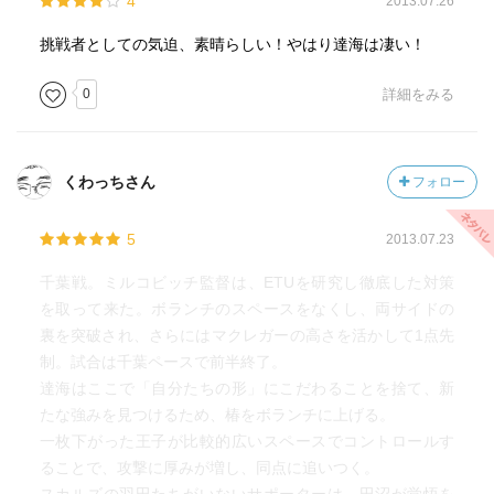
4
2013.07.26
挑戦者としての気迫、素晴らしい！やはり達海は凄い！
0
詳細をみる
くわっちさん
フォロー
5
2013.07.23
千葉戦。ミルコビッチ監督は、ETUを研究し徹底した対策
を取って来た。ボランチのスペースをなくし、両サイドの
裏を突破され、さらにはマクレガーの高さを活かして1点先
制。試合は千葉ペースで前半終了。
達海はここで「自分たちの形」にこだわることを捨て、新
たな強みを見つけるため、椿をボランチに上げる。
一枚下がった王子が比較的広いスペースでコントロールす
ることで、攻撃に厚みが増し、同点に追いつく。