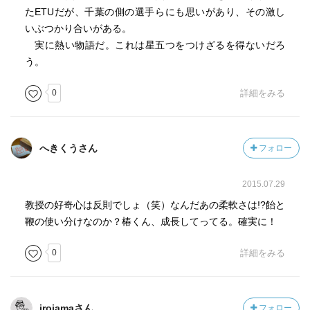
たETUだが、千葉の側の選手らにも思いがあり、その激し
いぶつかり合いがある。
実に熱い物語だ。これは星五つをつけざるを得ないだろ
う。
0
詳細をみる
へきくうさん
フォロー
2015.07.29
教授の好奇心は反則でしょ（笑）なんだあの柔軟さは!?飴と
鞭の使い分けなのか？椿くん、成長してってる。確実に！
0
詳細をみる
irojamaさん
フォロー