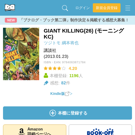
ログイン
新規会員登録
「ブクログ・ブック第二弾」制作決定＆掲載する感想大募集！
NEW
GIANT KILLING(26) (モーニング
KC)
ツジトモ
綱本将也
講談社
(2013.01.23)
ISBN・EAN:
9784063871784
4.20
本棚登録:
1196
人
感想:
82
件
Kindle版
本棚に登録する
Amazon
詳細ページへ