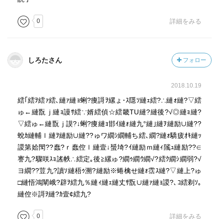
0
詳細をみる
しろたさん
フォロー
2018.10.19
繧｢繧ｦ繧ｧ繧､縺ｧ縺ｮ蜊?痩謌ｦ縲ょ･ｽ隱ｿ縺ｪ繧?∴縺ｫ縺?▽繧
ゅ←縺翫ｊ縺ｮ謾ｻ繧∵婿繧偵☆繧畿TU縺?縺後?√◎縺ｮ縺?
▽繧ゅ←縺翫ｊ謨?↓蜊?痩縺ｮ邯ｲ縺ｫ縺九°縺｣縺ｦ縺励∪縺??
蛻ｶ縺輔ｌ縺ｦ縺励∪縺??ゅワ繝ｼ繝輔ち繧､繝?縺ｫ驕疲ｵｷ縺ｯ
謖第姶閠??蠢?ｒ蠢倥ｌ縺壹↓蜑埼?ｲ縺励ｍ縺ｨ隲ｭ縺励??∈
謇九?驟咲ｽｮ謠帙∴繧定｡後≧縲ゅ?繝ｩ繝ｳ繝√?繧ｸ繝ｼ繝弱?√
ヨ繝??荳九?讀ｿ縺梧ｩ溯?縺励※蜷檎せ縺ｫ霑ｽ縺?▽縺上?ゅ
□縺悟鴻闡峨?辟ｦ繧九％縺ｨ縺ｪ縺丈ｻ翫∪縺ｧ縺ｮ謖?､ｺ繧剃ｿ｡
縺倥※謌ｦ縺?ｶ壹¢繧九?
0
詳細をみる