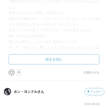
"挑戦者はいろんなもんに立ち向かってかなきゃなんねぇん
だよ。
相手とか自分とか環境とか状況とか。
試合の主導権が向こうに行っちまってんなら、そこから流
れを引き寄せられるかが試されてるってこと。
判定にブツクサ言って下向いてたって何も変えられない。
挑むべきもんは山程ある。
俺たちが本当にここから前に進みたいならね。
そして、それはさ、難しくはあってもつまらないことでは
ないよ。
挑戦を選んだ先には必ず何かを得た自分がいる。
続きを読む
それを知ってる奴らは挑戦を苦と思わない。
成長できるはずだと自分に期待して目の前のことに希望を
0
詳細をみる
持って立ち向かえる。"
ホン・ヨンドルさん
フォロー
2016.09.18