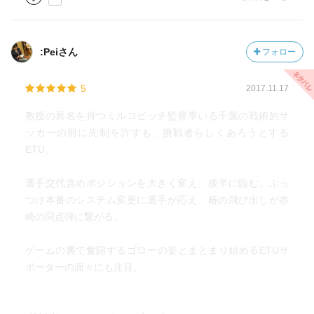
:Peiさん
フォロー
5
2017.11.17
教授の異名を持つミルコビッチ監督率いる千葉の戦術的サ
ッカーの前に先制を許すも、挑戦者らしくあろうとする
ETU。
選手交代含めポジションを大きく変え、後半に臨む。ぶっ
つけ本番のシステム変更に選手が応え、椿の飛び出しが赤
崎の同点弾に繋がる。
ゲームの裏で奮闘するゴローの姿とまとまり始めるETUサ
ポーターの面々にも注目。