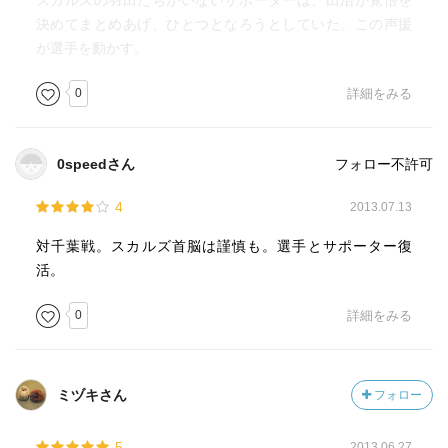
スカルズの羽田たちがいないサポーターは、田沼が覚悟を
決めてまとめあげ、ひとつとなろうとしていた。この声援
が選手を動かす。
0
詳細をみる
0speedさん
フォロー不許可
4
2013.07.13
対千葉戦。スカルズ首脳は謹慎も。選手とサポーター復
活。
0
詳細をみる
ミヅキさん
フォロー
5
2013.06.27