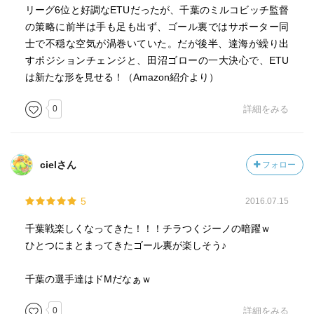
リーグ6位と好調なETUだったが、千葉のミルコビッチ監督
の策略に前半は手も足も出ず、ゴール裏ではサポーター同
士で不穏な空気が渦巻いていた。だが後半、達海が繰り出
すポジションチェンジと、田沼ゴローの一大決心で、ETU
は新たな形を見せる！（Amazon紹介より）
0
詳細をみる
cielさん
フォロー
5
2016.07.15
千葉戦楽しくなってきた！！！チラつくジーノの暗躍ｗ
ひとつにまとまってきたゴール裏が楽しそう♪
千葉の選手達はドMだなぁｗ
0
詳細をみる