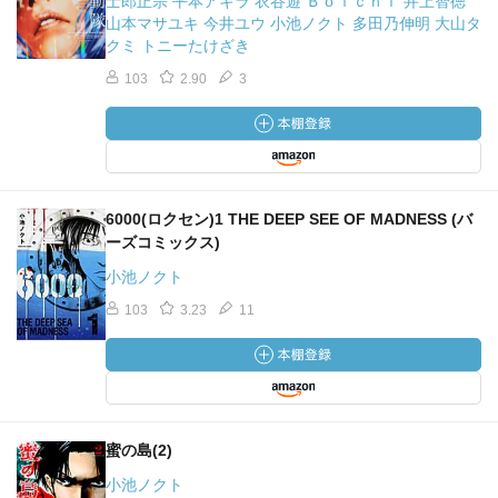
士郎正宗 平本アキラ 衣谷遊 Ｂｏｉｃｈｉ 井上智徳
山本マサユキ 今井ユウ 小池ノクト 多田乃伸明 大山タ
クミ トニーたけざき
103
2.90
3
6000(ロクセン)1 THE DEEP SEE OF MADNESS (バ
ーズコミックス)
小池ノクト
103
3.23
11
蜜の島(2)
小池ノクト