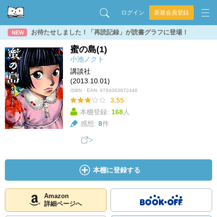
ログイン
新規会員登録
お待たせしました！「再読記録」が読書グラフに登場！
NEW
蜜の島(1)
小池ノクト
講談社
(2013.10.01)
ISBN・EAN:
9784063872446
3.55
本棚登録:
168
人
感想:
8
件
本棚に登録する
Amazon
詳細ページへ