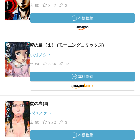
90
3.52
3
蜜の島（１） (モーニングコミックス)
小池ノクト
84
3.84
13
蜜の島(3)
小池ノクト
80
3.72
3