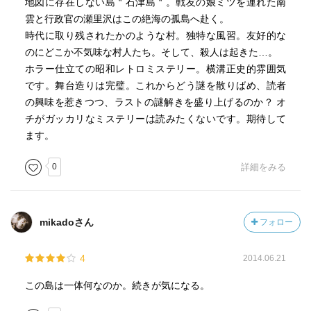
地図に存在しない島＂石津島＂。戦友の娘ミツを連れた南
雲と行政官の瀬里沢はこの絶海の孤島へ赴く。
時代に取り残されたかのような村。独特な風習。友好的な
のにどこか不気味な村人たち。そして、殺人は起きた…。
ホラー仕立ての昭和レトロミステリー。横溝正史的雰囲気
です。舞台造りは完璧。これからどう謎を散りばめ、読者
の興味を惹きつつ、ラストの謎解きを盛り上げるのか？ オ
チがガッカリなミステリーは読みたくないです。期待して
ます。
0
詳細をみる
mikadoさん
フォロー
4
2014.06.21
この島は一体何なのか。続きが気になる。