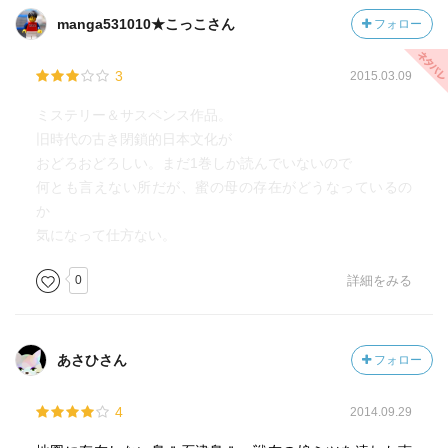
manga531010★こっこさん
フォロー
3
2015.03.09
ミステリー＆サスペンス作品。
旧時代の古き閉鎖的日本文化が
おどろおどろしい。まだ1巻しか読んでいないので
何とも言えない所だが、蜜の母の存在がどうなっているの
か
気になって仕方ない。
0
詳細をみる
あさひさん
フォロー
4
2014.09.29