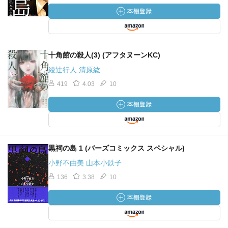
十角館の殺人(3) (アフタヌーンKC)
綾辻行人 清原紘
419
4.03
10
黒祠の島 1 (バーズコミックス スペシャル)
小野不由美 山本小鉄子
136
3.38
10