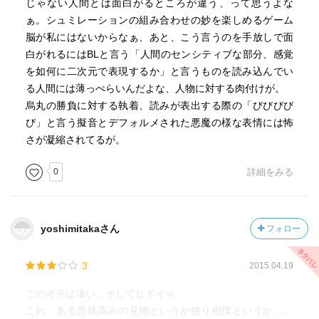
じゃない人間とは面白がるところが違う、って思うよな
ぁ。シュミレーションの組み合わせの妙を楽しめるゲーム
脳が私にはないからなぁ、あと、こう言うのを手放しで面
白がれるにはBLと言う「人間のセンシティブな部分、感覚
を如何に二次元で表現するか」と言うものを読み込んでい
る人間には薄っぺらいんだよな、人物に対する肉付けが。
烏丸の勝負に対する執着、読みが表出する際の「びびびび
び」と言う擬音とデフォルメされた悪魔の様な表情には怖
さが凝縮されてるが。
0
詳細をみる
yoshimitakaさん
フォロー
3
2015.04.19
このオチは凄い…そしてヒドイｗ
これ、ある意味高みの見物というか独り相撲というか…。