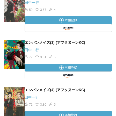
田中一行
59
3.67
4
エンバンメイズ(3) (アフタヌーンKC)
田中一行
77
3.81
5
エンバンメイズ(4) (アフタヌーンKC)
田中一行
71
3.80
5