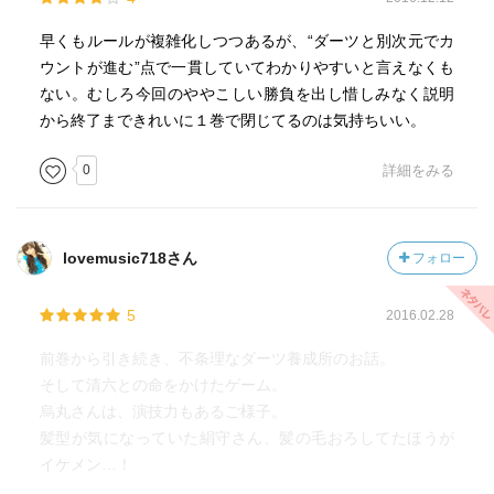
早くもルールが複雑化しつつあるが、“ダーツと別次元でカ
ウントが進む”点で一貫していてわかりやすいと言えなくも
ない。むしろ今回のややこしい勝負を出し惜しみなく説明
から終了まできれいに１巻で閉じてるのは気持ちいい。
0
詳細をみる
lovemusic718さん
フォロー
5
2016.02.28
前巻から引き続き、不条理なダーツ養成所のお話。
そして清六との命をかけたゲーム。
烏丸さんは、演技力もあるご様子。
髪型が気になっていた絹守さん、髪の毛おろしてたほうが
イケメン…！