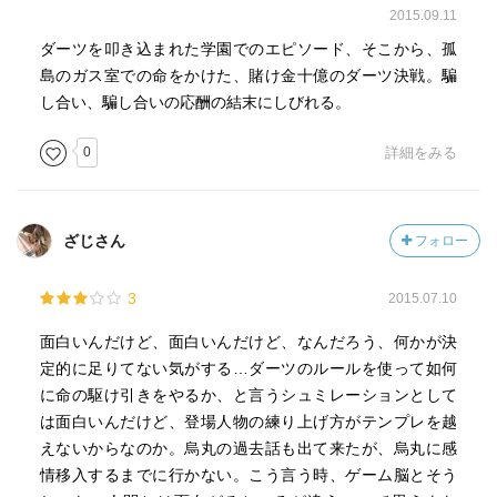
2015.09.11
ダーツを叩き込まれた学園でのエピソード、そこから、孤
島のガス室での命をかけた、賭け金十億のダーツ決戦。騙
し合い、騙し合いの応酬の結末にしびれる。
0
詳細をみる
ざじさん
フォロー
3
2015.07.10
面白いんだけど、面白いんだけど、なんだろう、何かが決
定的に足りてない気がする…ダーツのルールを使って如何
に命の駆け引きをやるか、と言うシュミレーションとして
は面白いんだけど、登場人物の練り上げ方がテンプレを越
えないからなのか。烏丸の過去話も出て来たが、烏丸に感
情移入するまでに行かない。こう言う時、ゲーム脳とそう