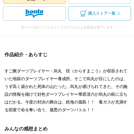
購入ストア一覧
本ページはアフィリエイトプログラムによる収益を得ています
作品紹介・あらすじ
すご腕ダーツプレイヤー・烏丸 徨（からすまこう）が収容されて
いた地獄のダーツプレイヤー養成所。そこで烏丸が目にしたのは、
うず高く築かれた死体の山だった。烏丸が虐げられてきた、その施
設の情報を賭けて好色ダーツプレイヤー華原清六が烏丸の前に立ち
はだかる。今度の対決の舞台は、絶海の孤島！！ 毒ガスが充満す
る部屋で命を奪い合う、最悪のダーツバトル！！
みんなの感想まとめ