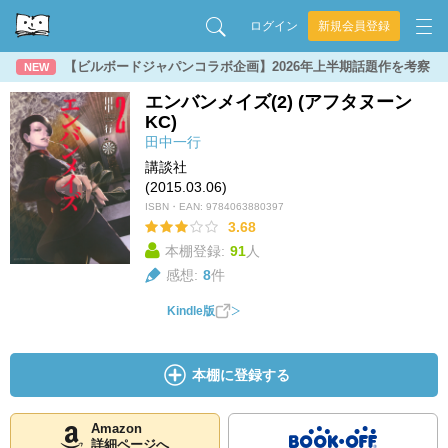
ログイン
新規会員登録
【ビルボードジャパンコラボ企画】2026年上半期話題作を考察
NEW
エンバンメイズ(2) (アフタヌーン
KC)
田中一行
講談社
(2015.03.06)
ISBN・EAN:
9784063880397
3.68
本棚登録:
91
人
感想:
8
件
Kindle版
本棚に登録する
Amazon
詳細ページへ