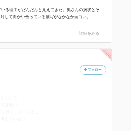
ている理由がだんだんと見えてきた。奥さんの病状とそ
に対して向かい合っている描写がなかなか面白い。
詳細をみる
フォロー
断らないで
るのは酷い。
て大変なことになるし
を考えていない。