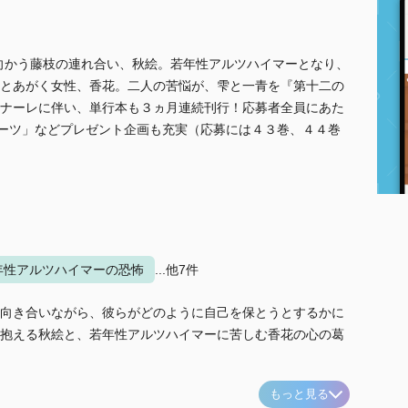
向かう藤枝の連れ合い、秋絵。若年性アルツハイマーとなり、
とあがく女性、香花。二人の苦悩が、雫と一青を『第十二の
ナーレに伴い、単行本も３ヵ月連続刊行！応募者全員にあた
ノーツ」などプレゼント企画も充実（応募には４３巻、４４巻
年性アルツハイマーの恐怖
...他7件
向き合いながら、彼らがどのように自己を保とうとするかに
抱える秋絵と、若年性アルツハイマーに苦しむ香花の心の葛
もっと見る