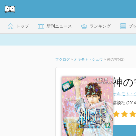
トップ
新刊ニュース
ランキング
ブ
ブクログ
>
オキモト・シュウ
>
神の雫(42)
神の雫
オキモト・
講談社
(201