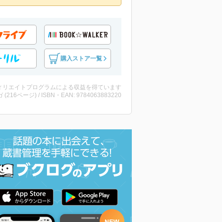
購入ストア一覧
ィリエイトプログラムによる収益を得ています
 (216ページ) / ISBN・EAN: 9784063883220