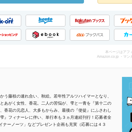
本ページはアフ
Amazon.co.jp ・マンガ
かう藤枝の連れ合い、秋絵。若年性アルツハイマーとなり、
とあがく女性、香花。二人の苦悩が、雫と一青を『第十二の
、香花の元恋人、大多もからみ、最後の『使徒』にふさわし
雫』フィナーレに伴い、単行本も３ヵ月連続刊行！応募者全
ライナーノーツ」などプレゼント企画も充実（応募には４３