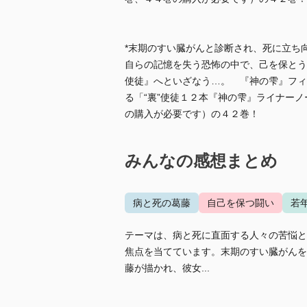
*末期のすい臓がんと診断され、死に立ち
自らの記憶を失う恐怖の中で、己を保とう
使徒』へといざなう…。 『神の雫』フィ
る「“裏”使徒１２本『神の雫』ライナー
の購入が必要です）の４２巻！
みんなの感想まとめ
病と死の葛藤
自己を保つ闘い
若
テーマは、病と死に直面する人々の苦悩と
焦点を当てています。末期のすい臓がんを
藤が描かれ、彼女...