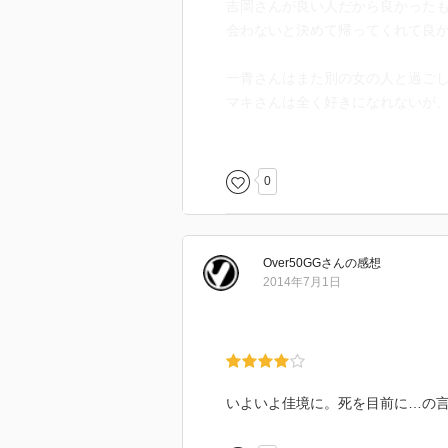
吉岡さんが良い人だから良かった
会わないと決めて帰ってくれて良
一青さんはまた別の女の人と過ご
マキさんは全く好きになれないが
マキさんを連れているのによくこ
しかし鳥にワインをあげないで欲
軽く考える人が多いけど普通に動
0
Over50GG
さん
の感想
2014年7月1日
いよいよ佳境に。死を目前に…の