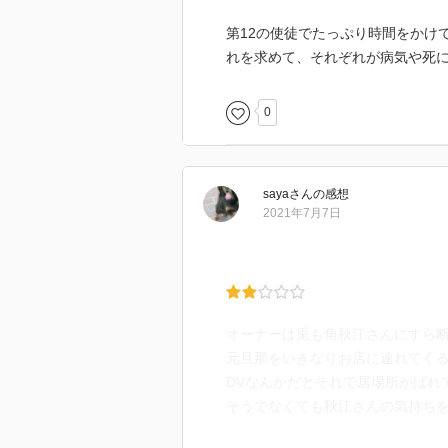
第12の使徒でたっぷり時間をかけ
れを求めて、それぞれが病気や死
0
saya
さん
の感想
2021年7月7日
オーナーは兎も角秋江さんにすら
元旦那をいきなりお店に連れてく
DVなんかだとそれで居場所がばれ
そうでなくても秋江さんの気持ち