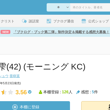
ックリスト
談話室
ブクログ通信
公式ショップ
「ブクログ・ブック第二弾」制作決定＆掲載する感想大募集！
NEW
(42) (モーニング KC)
シュウ
亜樹直
4年5月23日発売)
3.56
本棚登録 :
126
人
感想 :
5
件
本棚に登録