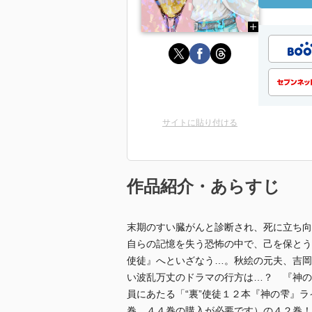
サイトに貼り付ける
作品紹介・あらすじ
末期のすい臓がんと診断され、死に立ち向
自らの記憶を失う恐怖の中で、己を保とう
使徒』へといざなう…。秋絵の元夫、吉岡
い波乱万丈のドラマの行方は…？ 『神の
員にあたる「“裏”使徒１２本『神の雫』
巻、４４巻の購入が必要です）の４２巻！