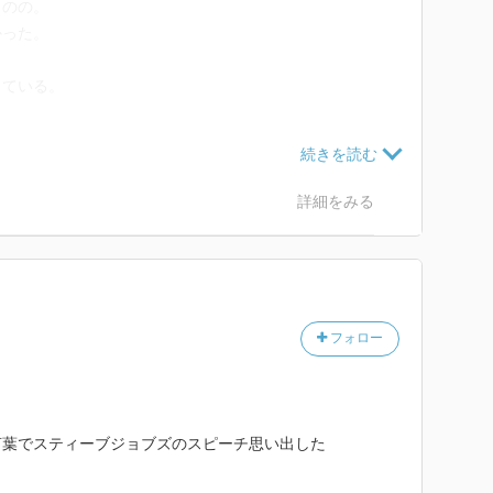
ものの。
かった。
している。
、
ういうことができるなと思う。
しい。
物虐待です。
詳細をみる
フォロー
言葉でスティーブジョブズのスピーチ思い出した