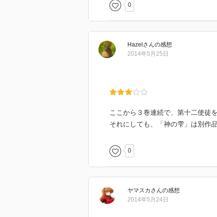
0
Hazel
さん
の感想
2014年5月25日
ここから３巻連続で、第十二使徒
それにしても、「神の雫」は別作
0
ヤマスカ
さん
の感想
2014年5月24日