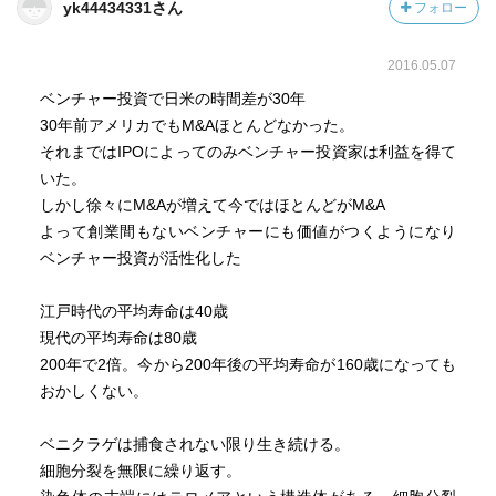
yk44434331さん
フォロー
企業を経営するというのはプライドも何も捨てて目的のた
めに自分を犠牲にしなくてはいけない
2016.05.07
ビジネスにおいて一番大事なものは行動力
ベンチャー投資で日米の時間差が30年
テクノロジカル・シンギュラリティ（技術的特異点）は注
30年前アメリカでもM&Aほとんどなかった。
目の領域
それまではIPOによってのみベンチャー投資家は利益を得て
いた。
ベンチャーキャピタルは10回トライして9回失敗しても、残
しかし徐々にM&Aが増えて今ではほとんどがM&A
りの1回が20倍になれば大成功と言われる世界
よって創業間もないベンチャーにも価値がつくようになり
ベンチャー投資が活性化した
江戸時代の平均寿命は40歳
現代の平均寿命は80歳
200年で2倍。今から200年後の平均寿命が160歳になっても
おかしくない。
ベニクラゲは捕食されない限り生き続ける。
細胞分裂を無限に繰り返す。