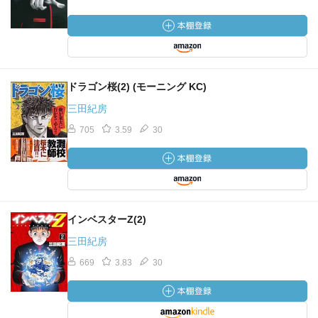
ドラゴン桜(2) (モーニング KC)
三田紀房
705
3.59
30
インベスターZ(2)
三田紀房
669
3.83
30