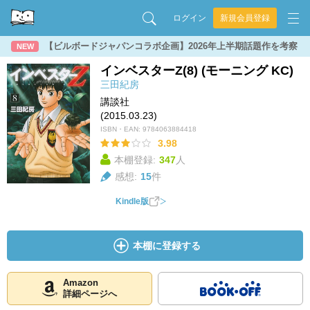
ログイン
新規会員登録
【ビルボードジャパンコラボ企画】2026年上半期話題作を考察
NEW
インベスターZ(8) (モーニング KC)
三田紀房
講談社
(2015.03.23)
ISBN・EAN:
9784063884418
3.98
本棚登録:
347
人
感想:
15
件
Kindle版
本棚に登録する
Amazon
詳細ページへ