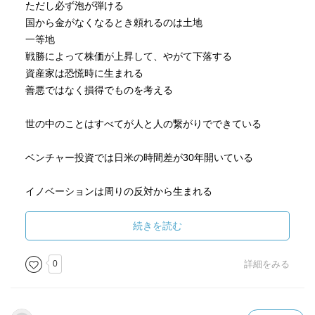
ただし必ず泡が弾ける
国から金がなくなるとき頼れるのは土地
一等地
戦勝によって株価が上昇して、やがて下落する
資産家は恐慌時に生まれる
善悪ではなく損得でものを考える
世の中のことはすべてが人と人の繋がりでできている
ベンチャー投資では日米の時間差が30年開いている
イノベーションは周りの反対から生まれる
これは絶対の真理
続きを読む
ベニクラゲはテロメアをコントロールできているのか捕食
されない限り不老不死、5億年生きているものもいるという
0
詳細をみる
商売は競争してはいけない