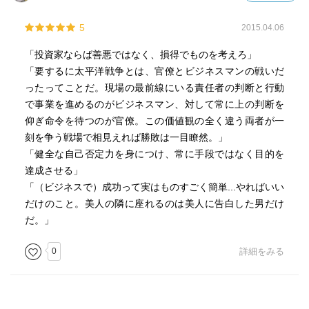
5
2015.04.06
「投資家ならば善悪ではなく、損得でものを考えろ」
「要するに太平洋戦争とは、官僚とビジネスマンの戦いだ
ったってことだ。現場の最前線にいる責任者の判断と行動
で事業を進めるのがビジネスマン、対して常に上の判断を
仰ぎ命令を待つのが官僚。この価値観の全く違う両者が一
刻を争う戦場で相見えれば勝敗は一目瞭然。」
「健全な自己否定力を身につけ、常に手段ではなく目的を
達成させる」
「（ビジネスで）成功って実はものすごく簡単...やればいい
だけのこと。美人の隣に座れるのは美人に告白した男だけ
だ。」
0
詳細をみる