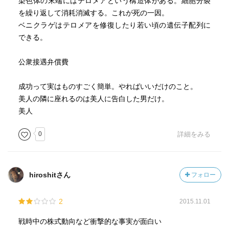
染色体の末端にはテロメアという構造体がある。細胞分裂
を繰り返して消耗消滅する。これが死の一因。
ベニクラゲはテロメアを修復したり若い頃の遺伝子配列に
できる。
公衆接遇弁償費
成功って実はものすごく簡単。やればいいだけのこと。
美人の隣に座れるのは美人に告白した男だけ。
美人
0
詳細をみる
hiroshitさん
フォロー
2
2015.11.01
戦時中の株式動向など衝撃的な事実が面白い