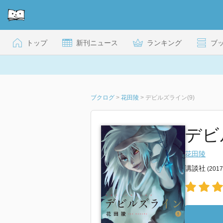
トップ
新刊ニュース
ランキング
ブ
ブクログ
>
花田陵
>
デビルズライン(9)
デビ
花田陵
講談社
(201