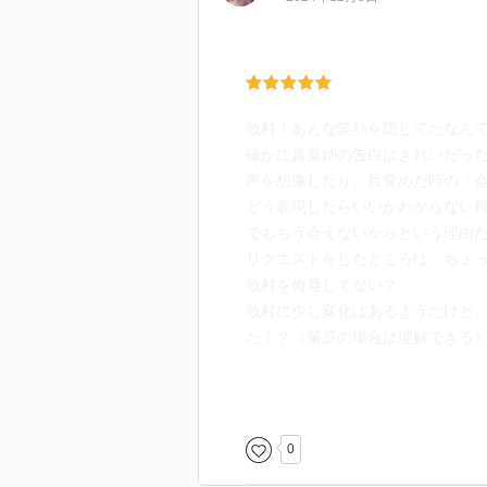
牧村！あんな笑顔を隠してたなん
確かに真菜姉の告白はきれいだっ
声を想像したり、目覚めた時の「
どう表現したらいいかわからない
でももう会えないからという理由
リクエストをしたところは、ちょ
牧村を侮辱してない？
牧村に少し変化はあるようだけど
た！？（菊原の場合は理解できる
安斎の変異のトリガーは怒りで、
最初、安斎はReMIだと思われて
0
少し前から記しておこうと思って