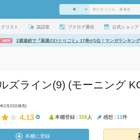
ックリスト
談話室
ブクログ通信
公式ショップ
2週連続で『薬屋のひとりごと』17巻が1位！マンガランキング
NEW
ルズライン(9) (モーニング KC
7年2月23日発売)
4.13
本棚登録 :
316
人
感想 :
11
件
本棚に登録