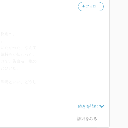
フォロー
て反則〜。
た。
会いたかった」なんて
程気持ちが伝わった。
だけで、告白＆一晩の
っとひいた。
、沢崎といい、どうし
）
もしかして環も？
たという点も気になる。
詳細をみる
忘れてた事…