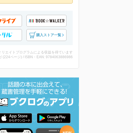
購入ストア一覧
ィリエイトプログラムによる収益を得ています
 (224ページ) / ISBN・EAN: 9784063886986