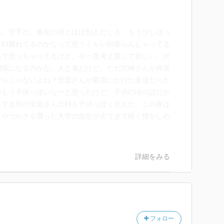
れ。苦手だ。最初の頃とほぼ別人だしさ。もう少しほっ
て顔腫れてるのかなって思うくらい顔膨らんじゃってる
って思っちゃってるけど、今一度考え直して欲しい。沢
関係になるのかな。人と鬼だけど。ただ沢崎さんが何度
からじゃないよね？安斎さんが菊原にかけた友達だった
がもう子供っぽいなーと思ったけど、子供の頃の話だか
してる時の安斎さんの顔も子供っぽく見えた。この巻は
んやつかさを襲った大学の先生が出てきて軽く懐かしめ
詳細をみる
フォロー