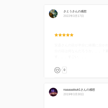
安斎画のイケメン度が上がってき
さとう
さん
の感想
2022年3月17日
安斎さんの目が半分に綺麗に分か
分の目は何なんだろうか、、、？
す、、、すごい、、、
0
naaaaatsuk1
さん
の感想
2019年3月30日