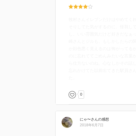
牧村さんイレブンだけはやめてく
そりしてた気がするのに、怪我し
し。いい雰囲気だけど好きだなぁ
崎さんとジルも、もしかしたらの
か顔色悪く見えるのは怖がってる
のに忘れててごめんみたいな言葉
ら仕方ないのね。心なしかその話
忘れかけてた以前出てきた駅員さ
た。
0
にゃ〜
さん
の感想
2018年6月7日