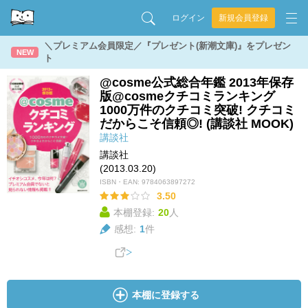
ログイン
新規会員登録
＼プレミアム会員限定／『プレゼント(新潮文庫)』をプレゼン
NEW
ト
@cosme公式総合年鑑 2013年保存
版@cosmeクチコミランキング
1000万件のクチコミ突破! クチコミ
だからこそ信頼◎! (講談社 MOOK)
講談社
講談社
(2013.03.20)
ISBN・EAN:
9784063897272
3.50
本棚登録:
20
人
感想:
1
件
本棚に登録する