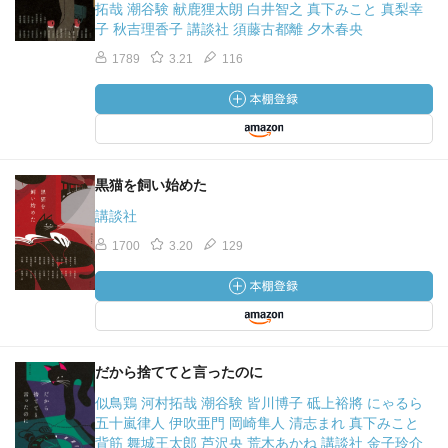
拓哉 潮谷験 献鹿狸太朗 白井智之 真下みこと 真梨幸
子 秋吉理香子 講談社 須藤古都離 夕木春央
1789
3.21
116
黒猫を飼い始めた
講談社
1700
3.20
129
だから捨ててと言ったのに
似鳥鶏 河村拓哉 潮谷験 皆川博子 砥上裕將 にゃるら
五十嵐律人 伊吹亜門 岡崎隼人 清志まれ 真下みこと
背筋 舞城王太郎 芦沢央 荒木あかね 講談社 金子玲介