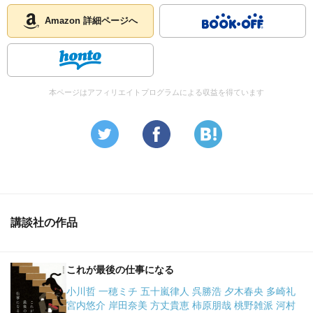
Amazon 詳細ページへ
本ページはアフィリエイトプログラムによる収益を得ています
講談社の作品
これが最後の仕事になる
小川哲 一穂ミチ 五十嵐律人 呉勝浩 夕木春央 多崎礼
宮内悠介 岸田奈美 方丈貴恵 柿原朋哉 桃野雑派 河村