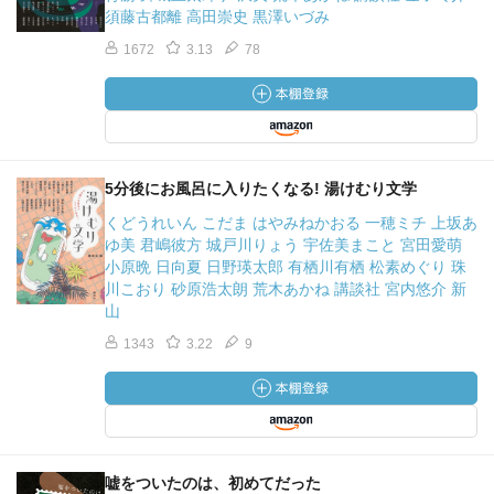
須藤古都離 高田崇史 黒澤いづみ
1672
3.13
78
5分後にお風呂に入りたくなる! 湯けむり文学
くどうれいん こだま はやみねかおる 一穂ミチ 上坂あ
ゆ美 君嶋彼方 城戸川りょう 宇佐美まこと 宮田愛萌
小原晩 日向夏 日野瑛太郎 有栖川有栖 松素めぐり 珠
川こおり 砂原浩太朗 荒木あかね 講談社 宮内悠介 新
山
1343
3.22
9
嘘をついたのは、初めてだった