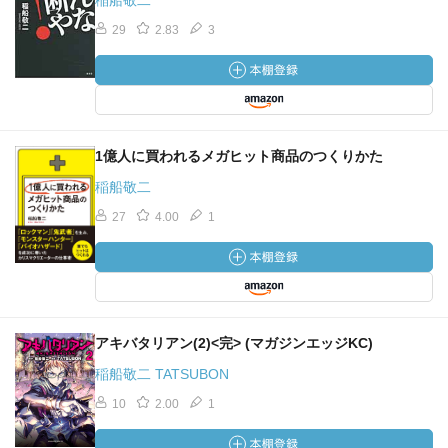
稲船敬二
29
2.83
3
1億人に買われるメガヒット商品のつくりかた
稲船敬二
27
4.00
1
アキバタリアン(2)<完> (マガジンエッジKC)
稲船敬二 TATSUBON
10
2.00
1