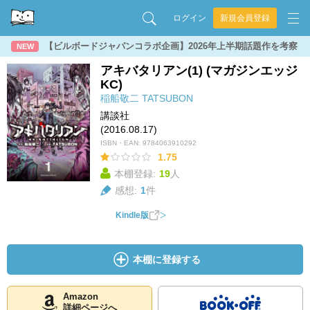
ログイン
新規会員登録
【ビルボードジャパンコラボ企画】2026年上半期話題作を考察
NEW
アキバタリアン(1) (マガジンエッジ
KC)
稲船敬二
TATSUBON
講談社
(2016.08.17)
ISBN・EAN:
9784063910292
1.75
本棚登録:
19
人
感想:
1
件
Kindle版
本棚に登録する
Amazon
詳細ページへ