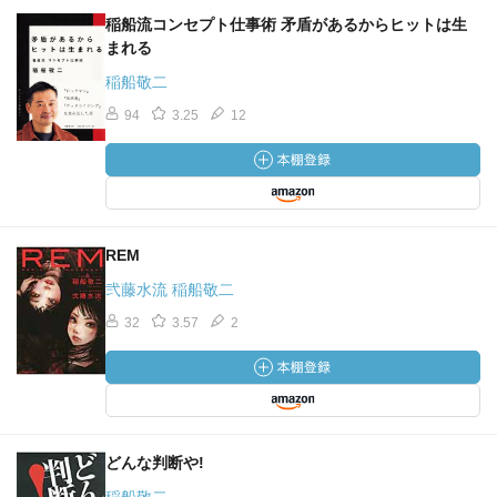
稲船流コンセプト仕事術 矛盾があるからヒットは生
まれる
稲船敬二
94
3.25
12
REM
弐藤水流 稲船敬二
32
3.57
2
どんな判断や!