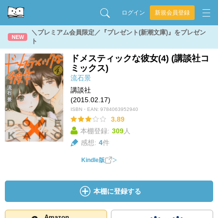
ログイン
新規会員登録
＼プレミアム会員限定／『プレゼント(新潮文庫)』をプレゼン
NEW
ト
ドメスティックな彼女(4) (講談社コ
ミックス)
流石景
講談社
(2015.02.17)
ISBN・EAN:
9784063952940
3.89
本棚登録:
309
人
感想:
4
件
Kindle版
本棚に登録する
Amazon