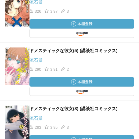
流石景
326
3.97
3
ドメスティックな彼女(5) (講談社コミックス)
流石景
290
3.91
2
ドメスティックな彼女(8) (講談社コミックス)
流石景
283
3.95
3