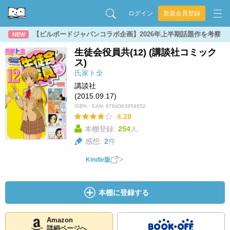
ログイン
新規会員登録
【ビルボードジャパンコラボ企画】2026年上半期話題作を考察
NEW
生徒会役員共(12) (講談社コミック
ス)
氏家ト全
講談社
(2015.09.17)
ISBN・EAN:
9784063954852
4.28
本棚登録:
254
人
感想:
2
件
Kindle版
本棚に登録する
Amazon
詳細ページへ