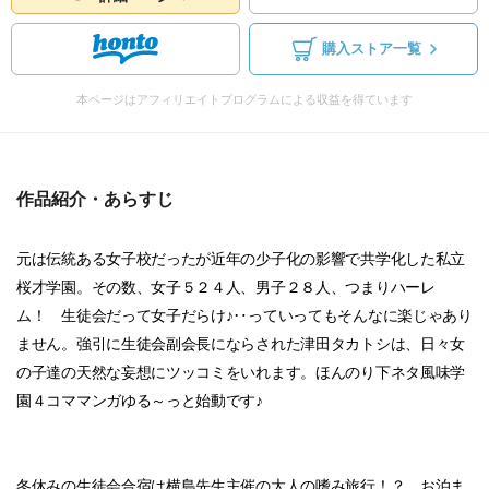
購入ストア一覧
本ページはアフィリエイトプログラムによる収益を得ています
作品紹介・あらすじ
元は伝統ある女子校だったが近年の少子化の影響で共学化した私立
桜才学園。その数、女子５２４人、男子２８人、つまりハーレ
ム！ 生徒会だって女子だらけ♪‥っていってもそんなに楽じゃあり
ません。強引に生徒会副会長にならされた津田タカトシは、日々女
の子達の天然な妄想にツッコミをいれます。ほんのり下ネタ風味学
園４コママンガゆる～っと始動です♪
冬休みの生徒会合宿は横島先生主催の大人の嗜み旅行！？ お泊ま