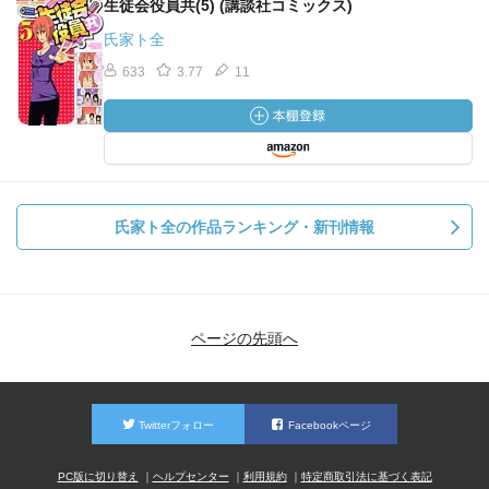
生徒会役員共(5) (講談社コミックス)
氏家ト全
633
3.77
11
氏家ト全の作品ランキング・新刊情報
ページの先頭へ
Twitterフォロー
Facebookページ
PC版に切り替え
ヘルプセンター
利用規約
特定商取引法に基づく表記