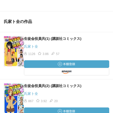
氏家ト全の作品
生徒会役員共(1) (講談社コミックス)
氏家ト全
1126
3.86
57
生徒会役員共(2) (講談社コミックス)
氏家ト全
867
3.92
20