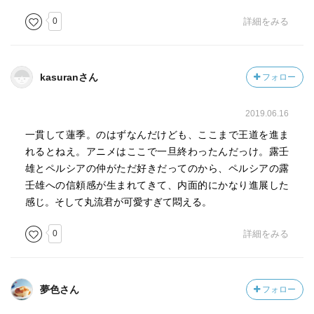
0
詳細をみる
kasuranさん
フォロー
2019.06.16
一貫して蓮季。のはずなんだけども、ここまで王道を進ま
れるとねえ。アニメはここで一旦終わったんだっけ。露壬
雄とペルシアの仲がただ好きだってのから、ペルシアの露
壬雄への信頼感が生まれてきて、内面的にかなり進展した
感じ。そして丸流君が可愛すぎて悶える。
0
詳細をみる
夢色さん
フォロー