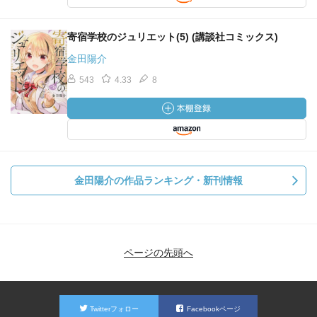
寄宿学校のジュリエット(5) (講談社コミックス)
金田陽介
543
4.33
8
金田陽介の作品ランキング・新刊情報
ページの先頭へ
Twitterフォロー
Facebookページ