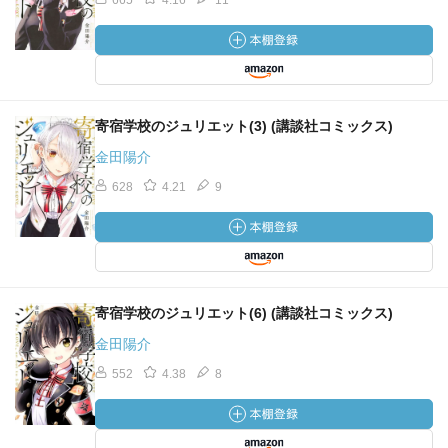
665
4.16
11
寄宿学校のジュリエット(3) (講談社コミックス)
金田陽介
628
4.21
9
寄宿学校のジュリエット(6) (講談社コミックス)
金田陽介
552
4.38
8