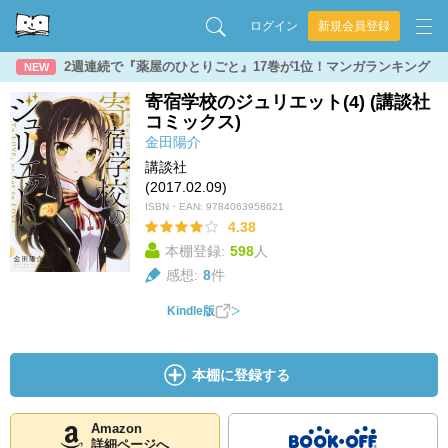
ログイン
新規会員登録
2週連続で『薬屋のひとりごと』17巻が1位！マンガランキング
NEW
寄宿学校のジュリエット(4) (講談社
コミックス)
金田陽介
講談社
(2017.02.09)
ISBN・EAN:
9784063958621
4.38
本棚登録:
598
人
感想:
8
件
Kindle版
本棚に登録する
Amazon
詳細ページへ