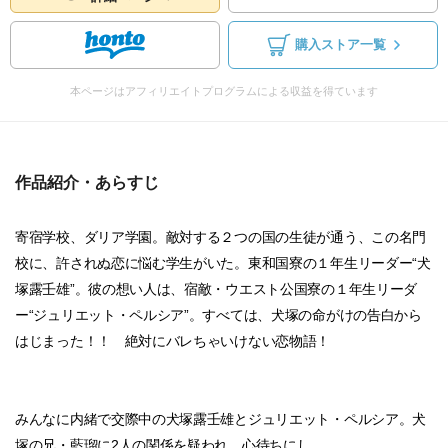
購入ストア一覧
本ページはアフィリエイトプログラムによる収益を得ています
作品紹介・あらすじ
寄宿学校、ダリア学園。敵対する２つの国の生徒が通う、この名門
校に、許されぬ恋に悩む学生がいた。東和国寮の１年生リーダー“犬
塚露壬雄”。彼の想い人は、宿敵・ウエスト公国寮の１年生リーダ
ー“ジュリエット・ペルシア”。すべては、犬塚の命がけの告白から
はじまった！！ 絶対にバレちゃいけない恋物語！
みんなに内緒で交際中の犬塚露壬雄とジュリエット・ペルシア。犬
塚の兄・藍瑠に2人の関係を疑われ、心待ちにし...