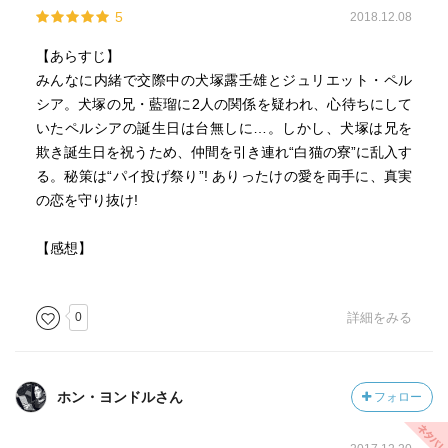
5
2018.12.08
【あらすじ】
みんなに内緒で交際中の犬塚露壬雄とジュリエット・ペル
シア。犬塚の兄・藍瑠に2人の関係を疑われ、心待ちにして
いたペルシアの誕生日は台無しに…。しかし、犬塚は兄を
欺き誕生日を祝うため、仲間を引き連れ“白猫の寮”に乱入す
る。秘策は“パイ投げ祭り”! ありったけの愛を両手に、真実
の恋を守り抜け!
【感想】
0
詳細をみる
ホン・ヨンドルさん
フォロー