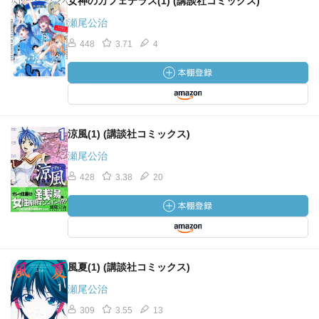
女神のカフェテラス(1) (講談社コミックス)
瀬尾公治
448
3.71
4
涼風(1) (講談社コミックス)
瀬尾公治
428
3.38
20
風夏(1) (講談社コミックス)
瀬尾公治
309
3.55
13