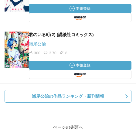
君のいる町(2) (講談社コミックス)
瀬尾公治
300
3.70
8
瀬尾公治の作品ランキング・新刊情報
ページの先頭へ