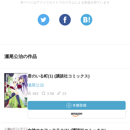
本ページはアフィリエイトプログラムによる収益を得ています
瀬尾公治の作品
君のいる町(1) (講談社コミックス)
瀬尾公治
482
3.58
23