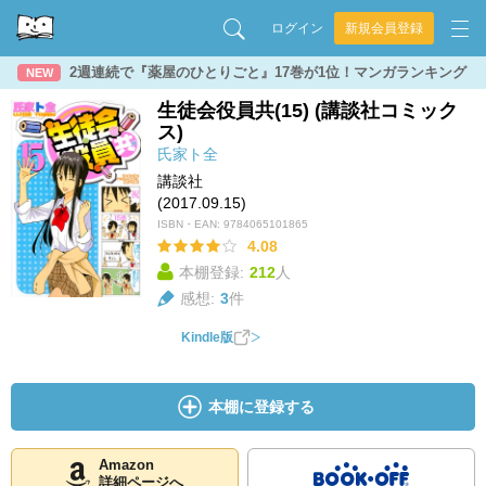
ログイン
新規会員登録
2週連続で『薬屋のひとりごと』17巻が1位！マンガランキング
NEW
生徒会役員共(15) (講談社コミック
ス)
氏家ト全
講談社
(2017.09.15)
ISBN・EAN:
9784065101865
4.08
本棚登録:
212
人
感想:
3
件
Kindle版
本棚に登録する
Amazon
詳細ページへ