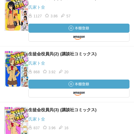
氏家ト全
1127
3.86
57
生徒会役員共(2) (講談社コミックス)
氏家ト全
868
3.92
20
生徒会役員共(3) (講談社コミックス)
氏家ト全
837
3.96
16