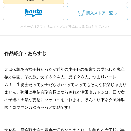
購入ストア一覧
本ページはアフィリエイトプログラムによる収益を得ています
作品紹介・あらすじ
元は伝統ある女子校だったが近年の少子化の影響で共学化した私立
桜才学園。その数、女子５２４人、男子２８人、つまりハーレ
ム！ 生徒会だって女子だらけ♪‥っていってもそんなに楽じゃあり
ません。強引に生徒会副会長にならされた津田タカトシは、日々女
の子達の天然な妄想にツッコミをいれます。ほんのり下ネタ風味学
園４コママンガゆる～っと始動です♪
文化祭、雪合戦大会で青春の汗をかきまくり、伝統ある女子校が共