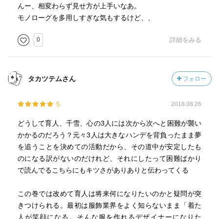
んー、相変わらず見せ方が上手いなあ。
モノローグを多用しすぎな気もするけど、、
0
詳細をみる
タカツテムさん
フォロー
5
2018.08.26
どうして育人、千雪、心の3人には次から次へと困難が襲い
かかるのだろう？元々3人は大きなハンデを背負ったまま夢
を追うことを決めての活動だから、その道中が安定したも
のになる訳がないのだけれど、それにしたって困難ばかり
で読んでるこちらにもキツさがありありと伝わってくる
この巻では改めて育人は将来何になりたいのかと疑問が突
きつけられる。最初は服飾業界をよく知らないまま「着た
人が笑顔になる。そんな服を作れるデザイナーになりた