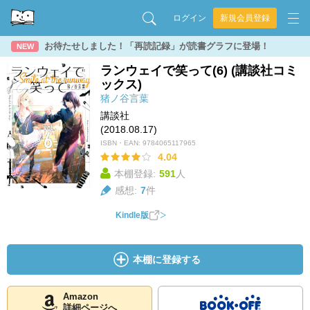
ログイン
新規会員登録
お待たせしました！「再読記録」が読書グラフに登場！
NEW
ランウェイで笑って(6) (講談社コミ
ックス)
猪ノ谷言葉
講談社
(2018.08.17)
ISBN・EAN:
9784065117965
4.04
本棚登録:
591
人
感想:
7
件
Kindle版
本棚に登録する
Amazon
詳細ページへ