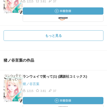
1215
3.81
37
もっと見る
猪ノ谷言葉の作品
ランウェイで笑って(1) (講談社コミックス)
猪ノ谷言葉
1215
3.81
37