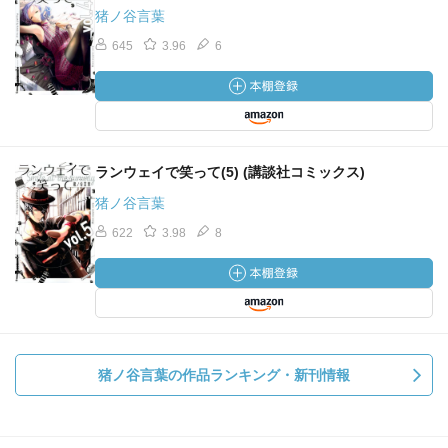
猪ノ谷言葉
645
3.96
6
ランウェイで笑って(5) (講談社コミックス)
猪ノ谷言葉
622
3.98
8
猪ノ谷言葉の作品ランキング・新刊情報