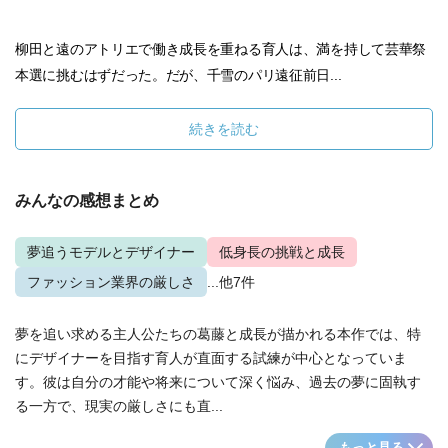
柳田と遠のアトリエで働き成長を重ねる育人は、満を持して芸華祭
本選に挑むはずだった。だが、千雪のパリ遠征前日...
続きを読む
みんなの感想まとめ
夢追うモデルとデザイナー
低身長の挑戦と成長
ファッション業界の厳しさ
...他7件
夢を追い求める主人公たちの葛藤と成長が描かれる本作では、特
にデザイナーを目指す育人が直面する試練が中心となっていま
す。彼は自分の才能や将来について深く悩み、過去の夢に固執す
る一方で、現実の厳しさにも直...
もっと見る