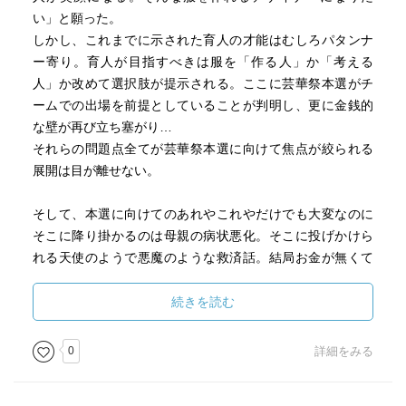
い」と願った。
しかし、これまでに示された育人の才能はむしろパタンナ
ー寄り。育人が目指すべきは服を「作る人」か「考える
人」か改めて選択肢が提示される。ここに芸華祭本選がチ
ームでの出場を前提としていることが判明し、更に金銭的
な壁が再び立ち塞がり…
それらの問題点全てが芸華祭本選に向けて焦点が絞られる
展開は目が離せない。
そして、本選に向けてのあれやこれやだけでも大変なのに
そこに降り掛かるのは母親の病状悪化。そこに投げかけら
れる天使のようで悪魔のような救済話。結局お金が無くて
才能もそこまで秀でているわけではない育人には実現可能
な選択肢はどうしたって限られてしまうのはあまりにも残
続きを読む
酷
だからこそ、そんな最中に訪れた本当の救済はあまりにも
0
詳細をみる
ご都合主義のように思えてしまう。けれども、今回育人を
救うことになったあの服は都合良く天から降ってきた物で