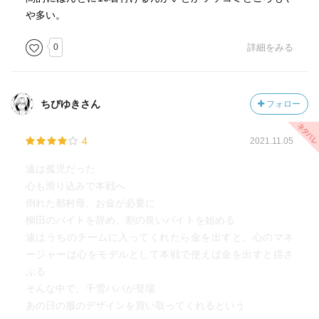
や多い。
0
詳細をみる
ちぴゆきさん
フォロー
4
2021.11.05
遠は孤児だった
心も滑り込みで本戦へ
倒れた都村母、お金が必要に
柳田のバイトを辞め、割の良いバイトを始める
遠はうちのチームに入ってくれたら金を出すと、心のマネ
ージャーは心をモデルとして本戦で使えば金を出すと揺さ
ぶる
そんな中で、千雪パパが登場
あの日の服のデザインを買い取ってくれるという