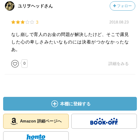
はなくて、育人のデザインによって生み出された物でそれ
ユリヲヘッドさん
フォロー
の対価がようやく育人に還元されたというだけ。だから育
人はこの救済だけは何の躊躇いもなく受け容れることが出
3
2018.08.23
来るし、改めて自分が目指すべきはデザイナーだと確信で
きる
なし崩しで育人のお金の問題が解決したけど、そこで露見
した心の卑しさみたいなものには決着がつかなかったな
あ。
どうやっても主人公になりきれない千雪はパリに挑戦する
も誰にも相手にされず貯めに貯めた資金も底をつき失意の
0
詳細をみる
帰国。そんなキツイ時に必要とされたらあんな表情だって
してしまいますわ
育人と千雪によるチームが結成され、二人の距離感もなか
なか悪くない。となったら、デザイン画が出来てなくても
後は本線に向けて一直線かと思いきや……
本棚に登録する
というかチームでの出場という話が出た時点で想像するじ
ゃん！育人が千雪や心、これまで出逢った人たちを誘って
Amazon 詳細ページへ
チームを結成して本選に挑むのだろうって！まさかあんな
展開になるなんて想像もしないよ……