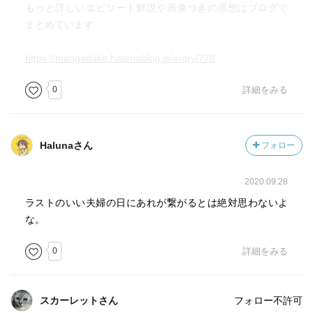
もっと詳しいエピソード解説や画像つきの感想はブログで
まとめています：
https://mangadake.hatenablog.jp/entry/778
0
詳細をみる
Halunaさん
フォロー
2020.09.28
ラストのいい夫婦の日にあれが繋がるとは絶対思わないよ
な。
0
詳細をみる
スカーレットさん
フォロー不許可