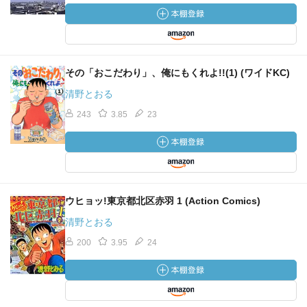
その「おこだわり」、俺にもくれよ!!(1) (ワイドKC)
清野とおる
243
3.85
23
ウヒョッ!東京都北区赤羽 1 (Action Comics)
清野とおる
200
3.95
24