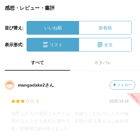
感想・レビュー・書評
並び替え:
いいね順
新着順
表示形式:
リスト
全文
すべて
ネタバレ
mangadake2さん
フォロー
3
2025.10.16
清野とおるの実録コメディは、些細なこだわりに人生の輪
郭が立ち上がる過程が痛快で、初期の帰る男をはじめ観察
眼と距離感の妙が冴えました。