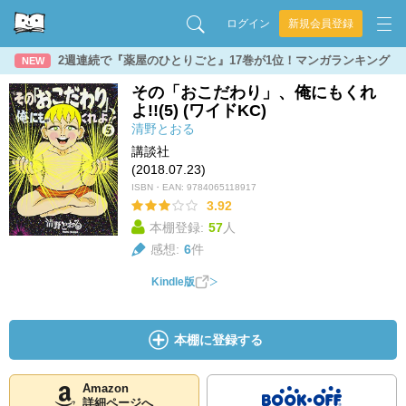
ログイン
新規会員登録
2週連続で『薬屋のひとりごと』17巻が1位！マンガランキング
NEW
その「おこだわり」、俺にもくれ
よ!!(5) (ワイドKC)
清野とおる
講談社
(2018.07.23)
ISBN・EAN:
9784065118917
3.92
本棚登録:
57
人
感想:
6
件
Kindle版
本棚に登録する
Amazon
詳細ページへ