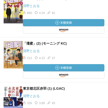
清野とおる
860
4.24
82
「壇蜜」(2) (モーニング KC)
清野とおる
512
4.23
37
東京都北区赤羽 (1) (LGAC)
清野とおる
326
3.89
45