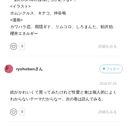
<イラスト>
ホムンクルス、キナコ、仲谷鳰
<漫画>
カワハラ恋、雨隠ギド、リムコロ、しろまんた、飴沢狛、
櫻井エネルギー
0
詳細をみる
ryohobenさん
フォロー
2018.07.26
絵がかわいくて買ってみたけれど性愛と食は個人的によく
わからないテーマだからなー。次の巻は読んでみる。
0
詳細をみる