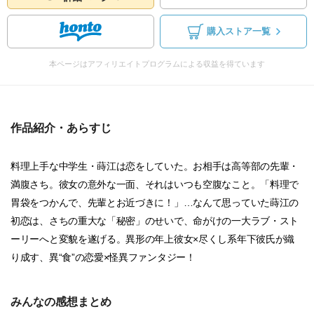
購入ストア一覧
本ページはアフィリエイトプログラムによる収益を得ています
作品紹介・あらすじ
料理上手な中学生・蒔江は恋をしていた。お相手は高等部の先輩・
満腹さち。彼女の意外な一面、それはいつも空腹なこと。「料理で
胃袋をつかんで、先輩とお近づきに！」…なんて思っていた蒔江の
初恋は、さちの重大な「秘密」のせいで、命がけの一大ラブ・スト
ーリーへと変貌を遂げる。異形の年上彼女×尽くし系年下彼氏が織
り成す、異“食”の恋愛×怪異ファンタジー！
みんなの感想まとめ