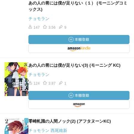
あの人の胃には僕が足りない（１） (モーニングコミ
ックス)
チョモラン
147
3.56
9
あの人の胃には僕が足りない(3) (モーニング KC)
チョモラン
124
3.87
1
零崎軋識の人間ノック(2) (アフタヌーンKC)
チョモラン 西尾維新