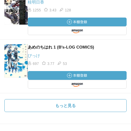
桂明日香
1255
3.43
128
あめのちはれ 1 (B's-LOG COMICS)
びっけ
697
3.77
53
もっと見る