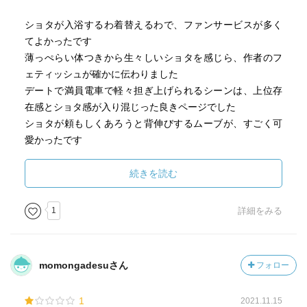
ショタが入浴するわ着替えるわで、ファンサービスが多く
てよかったです
薄っぺらい体つきから生々しいショタを感じら、作者のフ
ェティッシュが確かに伝わりました
デートで満員電車で軽々担ぎ上げられるシーンは、上位存
在感とショタ感が入り混じった良きページでした
ショタが頼もしくあろうと背伸びするムーブが、すごく可
愛かったです
表紙の通り、しっかりと体格差のあるカップルで、マンガ
続きを読む
映えしてて絵になっています
ページ1枚1枚がキレイでした
1
詳細をみる
momongadesuさん
フォロー
1
2021.11.15