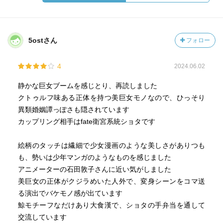
5ostさん
フォロー
4
2024.06.02
静かな巨女ブームを感じとり、再読しました
クトゥルフ味ある正体を持つ美巨女モノなので、ひっそり
異類婚姻譚っぽさも隠されています
カップリング相手はfate衛宮系統ショタです
絵柄のタッチは繊細で少女漫画のような美しさがありつも
も、勢いは少年マンガのようなものを感じました
アニメーターの石田敦子さんに近い気がしました
美巨女の正体がクジラめいた人外で、変身シーンをコマ送
る演出でバケモノ感が出ています
鯨モチーフなだけあり大食漢で、ショタの手弁当を通して
交流しています