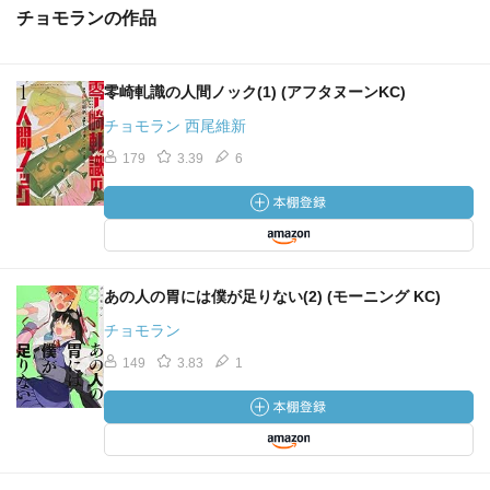
チョモランの作品
零崎軋識の人間ノック(1) (アフタヌーンKC)
チョモラン 西尾維新
179
3.39
6
あの人の胃には僕が足りない(2) (モーニング KC)
チョモラン
149
3.83
1