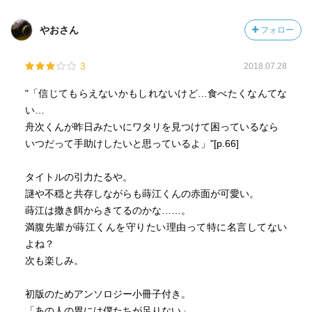
やおさん
フォロー
3
2018.07.28
"「信じてもらえないかもしれないけど…食べたくなんてな
い…
舟次くんが昨日みたいにワタリを見つけて困っているなら
いつだって手助けしたいと思っているよ」"[p.66]
タイトルの引力たるや。
謎や不穏と共存しながらも蒔江くんの赤面が可愛い。
蒔江は撒き餌からきてるのかな……。
満腹先輩が蒔江くんを守りたい理由って特に名言してない
よね？
次も楽しみ。
初版のためアンソロジー小冊子付き。
「あの人の胃には僕たちが足りない」