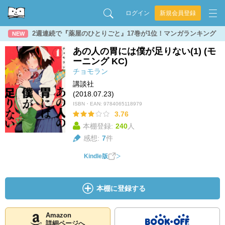
ログイン
新規会員登録
2週連続で『薬屋のひとりごと』17巻が1位！マンガランキング
NEW
あの人の胃には僕が足りない(1) (モ
ーニング KC)
チョモラン
講談社
(2018.07.23)
ISBN・EAN:
9784065118979
3.76
本棚登録:
240
人
感想:
7
件
Kindle版
本棚に登録する
Amazon
詳細ページへ