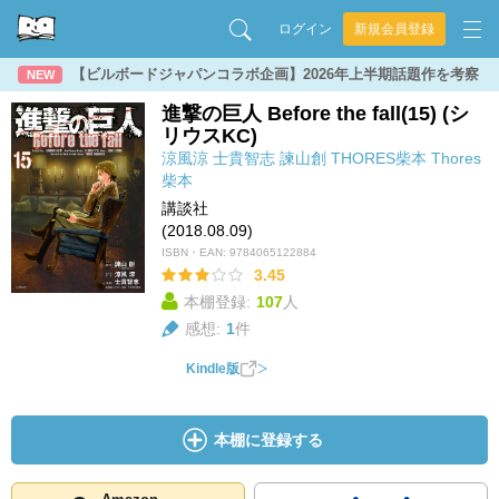
ログイン
新規会員登録
【ビルボードジャパンコラボ企画】2026年上半期話題作を考察
NEW
進撃の巨人 Before the fall(15) (シ
リウスKC)
涼風涼
士貴智志
諫山創
THORES柴本
Thores
柴本
講談社
(2018.08.09)
ISBN・EAN:
9784065122884
3.45
本棚登録:
107
人
感想:
1
件
Kindle版
本棚に登録する