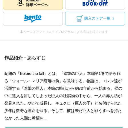
Amazon
詳細ページへ
購入ストア一覧
本ページはアフィリエイトプログラムによる収益を得ています
作品紹介・あらすじ
副題の「Before the fall」とは、『進撃の巨人』本編第1巻で語られ
る「ウォール・マリア陥落の前」を意味する。物語は、エレン達が
活躍する『進撃の巨人』本編の時代から約70年前から始まる。壁の
中に進入を許してしまった巨人の吐瀉物の中から、一人の赤ん坊が
発見された。やがて成長し、キュクロ（巨人の子）と名付けられた
少年は数奇な運命を辿る。そして、彼は未だ巨人と戦うすべを持た
なかった人類に希望を...