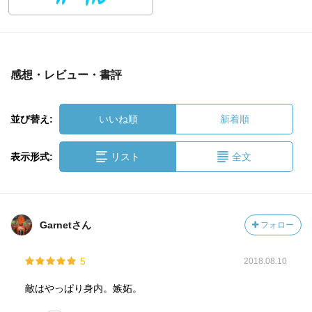
感想・レビュー・書評
並び替え:
いいね順
新着順
表示形式:
リスト
全文
Garnetさん
フォロー
5
2018.08.10
敵はやっぱり身内。嫉妬。