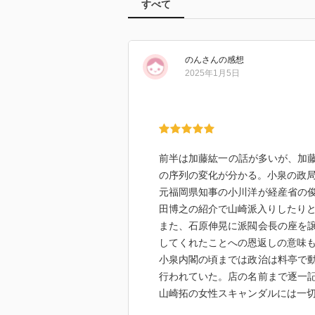
すべて
のん
さん
の感想
2025年1月5日
前半は加藤紘一の話が多いが、加藤
の序列の変化が分かる。小泉の政局
元福岡県知事の小川洋が経産省の
田博之の紹介で山崎派入りしたり
また、石原伸晃に派閥会長の座を
してくれたことへの恩返しの意味
小泉内閣の頃までは政治は料亭で
行われていた。店の名前まで逐一
山崎拓の女性スキャンダルには一