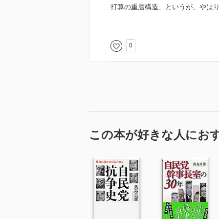
打算の重層構造、というが、やは
そして、小泉元首相の政治カンは
が推察された。
0
また、小泉政権時代、周囲の大物
が、当時の小泉首相が盾になった
ダルに発覚につながったのかなと
この本が好きな人にお