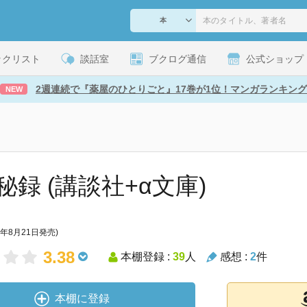
ックリスト
談話室
ブクログ通信
公式ショップ
2週連続で『薬屋のひとりごと』17巻が1位！マンガランキング
NEW
秘録 (講談社+α文庫)
8年8月21日発売)
3.38
本棚登録 :
39
人
感想 :
2
件
本棚に登録