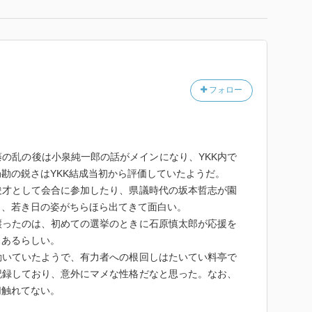
フォロー
の乱の後は小泉純一郎の話がメインになり、YKK内で
勘の鋭さはYKK結成当初から評価していたようだ。
俊才として会合に参加したり、県議時代の坂本哲志が園
と、若き日の姿がちらほら出てきて面白い。
譲ったのは、初めての選挙のときに石原慎太郎が応援を
もあるらしい。
動いていたようで、有力者への根回しはたいてい料亭で
記録しており、意外にマメな性格だなと思った。なお、
切触れてない。