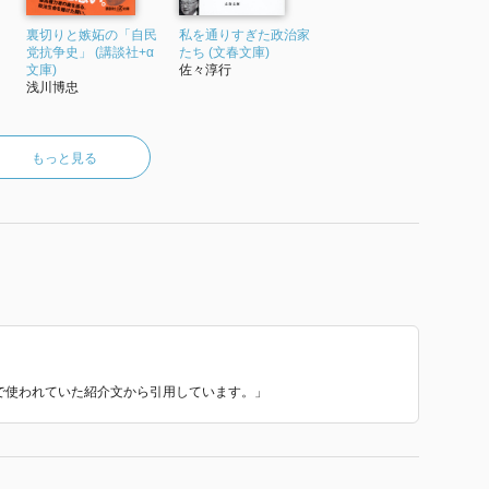
裏切りと嫉妬の「自民
私を通りすぎた政治家
党抗争史」 (講談社+α
たち (文春文庫)
文庫)
佐々淳行
浅川博忠
もっと見る
 で使われていた紹介文から引用しています。」