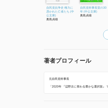
自民党抗争史 権力に
自民党幹事長室の30
憑かれた亡者たち (中
年 (中公文庫)
公文庫)
奥島貞雄
奥島貞雄
著者プロフィール
元自民党幹事長
「2020年 『辺野古に替わる豊かな選択肢』