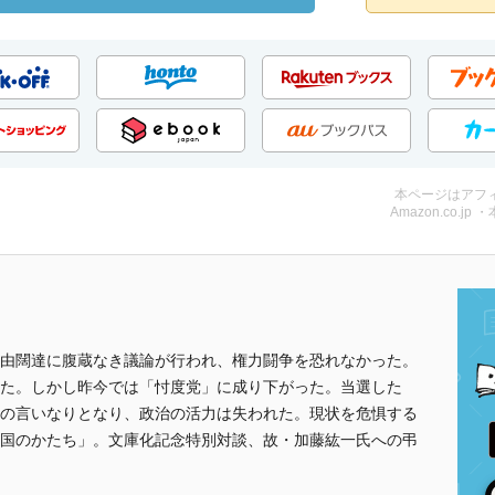
本ページはアフ
Amazon.co.jp 
由闊達に腹蔵なき議論が行われ、権力闘争を恐れなかった。
た。しかし昨今では「忖度党」に成り下がった。当選した
の言いなりとなり、政治の活力は失われた。現状を危惧する
国のかたち」。文庫化記念特別対談、故・加藤紘一氏への弔