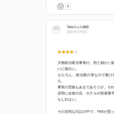
0
Take
さん
の感想
2021年7月5日
大物政治家当事者の、割と細かい
いに面白い。
もちろん、政治家の筆なので書け
ろ、
事実の歪曲もあるであろうが、そ
克明に会食の店、ホテルの部屋番
もしれない。
その克明な日記の中で、YKKが思