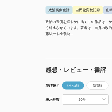
政治裏側秘話
自民党変貌記録
山
政治の裏側を鮮やかに描くこの作品は、か
く対比させています。著者は、自身の政治
藤紘一や小泉純...
感想・レビュー・書評
並び替え
いいね順
新着順
表示件数