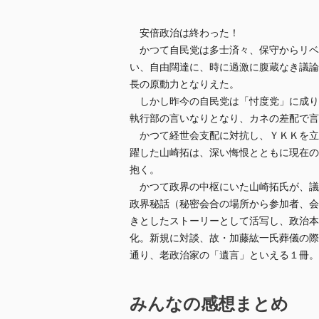
安倍政治は終わった！
かつて自民党は多士済々、保守からリベ
い、自由闊達に、時に過激に腹蔵なき議論
長の原動力となりえた。
しかし昨今の自民党は「忖度党」に成り
執行部の言いなりとなり、カネの差配で言
かつて経世会支配に対抗し、ＹＫＫを立
躍した山崎拓は、深い悔恨とともに現在の
抱く。
かつて政界の中枢にいた山崎拓氏が、議
政界秘話（秘密会合の場所から参加者、会
きとしたストーリーとして活写し、政治本
化。新規に対談、故・加藤紘一氏葬儀の際
通り、老政治家の「遺言」といえる１冊。
みんなの感想まとめ