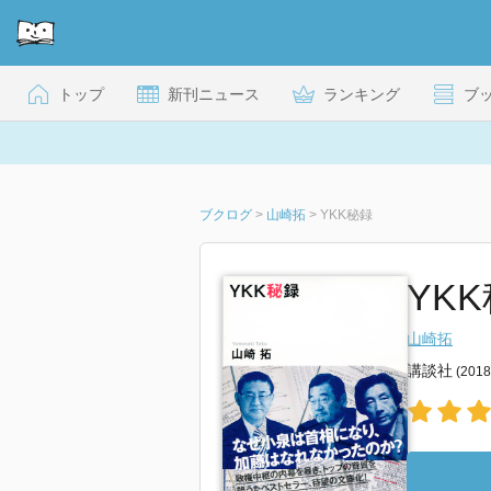
トップ
新刊ニュース
ランキング
ブ
ブクログ
>
山崎拓
>
YKK秘録
YKK
山崎拓
講談社
(201