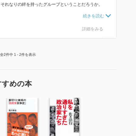
りそれなりの絆を持ったグループということだろうか。
凄まじいこと、小沢元自治相がそれについでいること、
詳細をみる
からかなり執拗に幹事長の勇退を持ちかけられたようだ
ため山崎幹事長も降りなかったことが、その後スキャン
、邪推したくなった。
全2件中 1 - 2件を表示
すすめの本