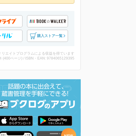
購入ストア一覧
ィリエイトプログラムによる収益を得ています
・本 (400ページ) / ISBN・EAN: 9784065129395