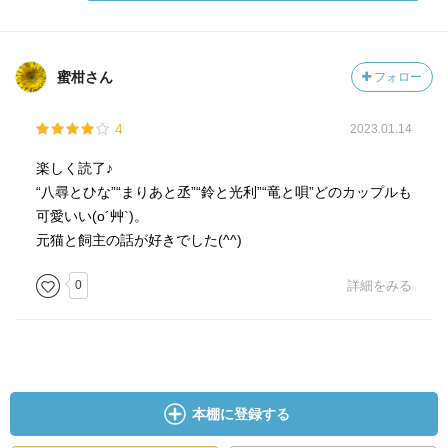
蜜柑さん
フォロー
4
2023.01.14
楽しく読了♪
“八尋とひな”“まりあと丞”“鈴と光利”“竜と唄”どのカップルも
可愛いい(o´艸`)。
元猫と飼主の話が好きでした(^^)
0
詳細をみる
本棚に登録する