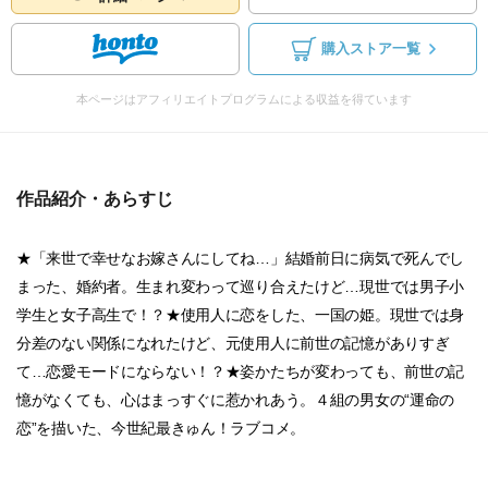
購入ストア一覧
本ページはアフィリエイトプログラムによる収益を得ています
作品紹介・あらすじ
★「来世で幸せなお嫁さんにしてね…」結婚前日に病気で死んでし
まった、婚約者。生まれ変わって巡り合えたけど…現世では男子小
学生と女子高生で！？★使用人に恋をした、一国の姫。現世では身
分差のない関係になれたけど、元使用人に前世の記憶がありすぎ
て…恋愛モードにならない！？★姿かたちが変わっても、前世の記
憶がなくても、心はまっすぐに惹かれあう。４組の男女の“運命の
恋”を描いた、今世紀最きゅん！ラブコメ。