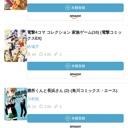
電撃4コマ コレクション 家族ゲーム(10) (電撃コミッ
クスEX)
鈴城芹
64
4.00
3
膳所くんと長浜さん (2) (角川コミックス・エース)
川村拓
19
3.00
3