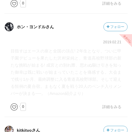
0
詳細をみる
ホン・ヨンドルさん
フォロー
2019.02.21
目指すはエースの座と全国の頂点! 2年生となり、ついに甲
子園デビューを果たした沢村栄純と、青道高校野球部の新
たな挑戦が始まる! 成宮との別れ際、思わぬ駆け引きを知っ
た御幸は既に戦いが始まっていたことを痛感する。大会ま
で残り1か月、最終調整に入る青道高校野球部。そして迎え
る恒例の夏合宿。まもなく夏を戦う20人のベンチ入りメン
バーが決まる──。（Amazon紹介より）
0
詳細をみる
kitkityoさん
フォロー