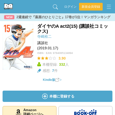
ログイン
新規会員登録
2週連続で『薬屋のひとりごと』17巻が1位！マンガランキング
NEW
ダイヤのA act2(15) (講談社コミッ
クス)
寺嶋裕二
講談社
(2019.01.17)
ISBN・EAN:
9784065134894
3.90
本棚登録:
332
人
感想:
7
件
Kindle版
本棚に登録する
Amazon
詳細ページへ