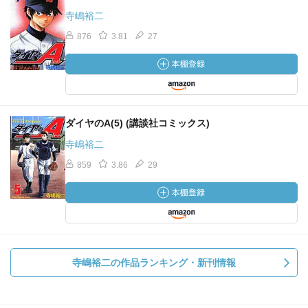
寺嶋裕二
876
3.81
27
ダイヤのA(5) (講談社コミックス)
寺嶋裕二
859
3.86
29
寺嶋裕二の作品ランキング・新刊情報