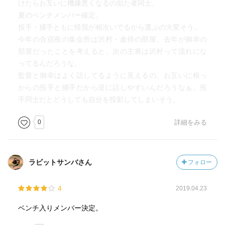
けたらお互いに機嫌悪くなるの似た者同士。
夏のベンチメンバー確定。
投手・捕手ともに怪我が相次いでるから選ぶの大変そう。
今年の合宿夜の集会所は沢村・倉持の部屋。去年が御幸の
部屋だったことを考えると、次の主将は沢村って流れにな
ってるんだろうな。
監督と御幸はよく話してるように見えるの、お互いに根っ
からの投手と捕手だから逆に話しやすいんだろうなぁ。投
手同士だとどうしても自分を投影してしまいそう。
0
詳細をみる
ラビットサンバさん
フォロー
4
2019.04.23
ベンチ入りメンバー決定。