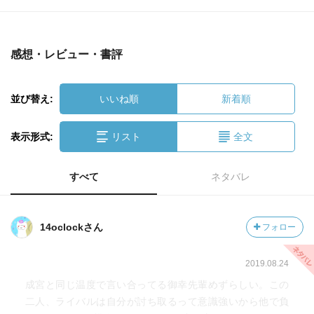
感想・レビュー・書評
並び替え:
いいね順
新着順
表示形式:
リスト
全文
すべて
ネタバレ
14oclockさん
フォロー
2019.08.24
成宮と同じ温度で言い合ってる御幸先輩めずらしい。この
二人、ライバルは自分が討ち取るって意識強いから他で負