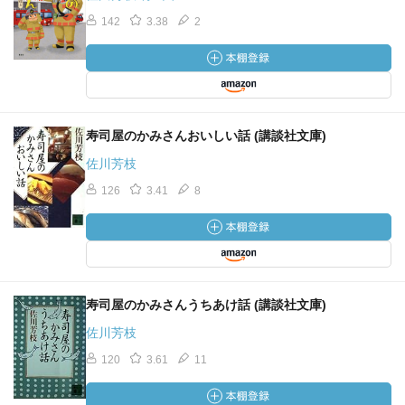
142
3.38
2
寿司屋のかみさんおいしい話 (講談社文庫)
佐川芳枝
126
3.41
8
寿司屋のかみさんうちあけ話 (講談社文庫)
佐川芳枝
120
3.61
11