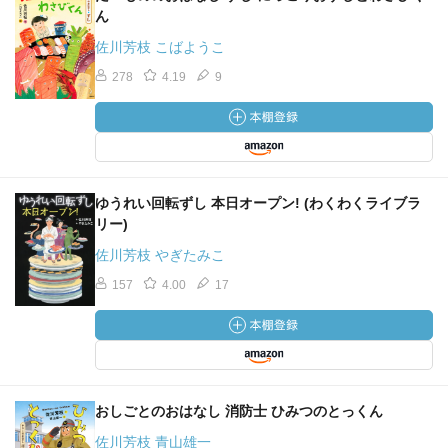
ん
佐川芳枝 こばようこ
278
4.19
9
ゆうれい回転ずし 本日オープン! (わくわくライブラ
リー)
佐川芳枝 やぎたみこ
157
4.00
17
おしごとのおはなし 消防士 ひみつのとっくん
佐川芳枝 青山雄一