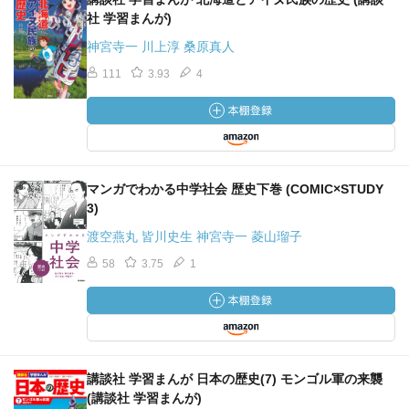
社 学習まんが)
神宮寺一 川上淳 桑原真人
111
3.93
4
マンガでわかる中学社会 歴史下巻 (COMIC×STUDY
3)
渡空燕丸 皆川史生 神宮寺一 菱山瑠子
58
3.75
1
講談社 学習まんが 日本の歴史(7) モンゴル軍の来襲
(講談社 学習まんが)