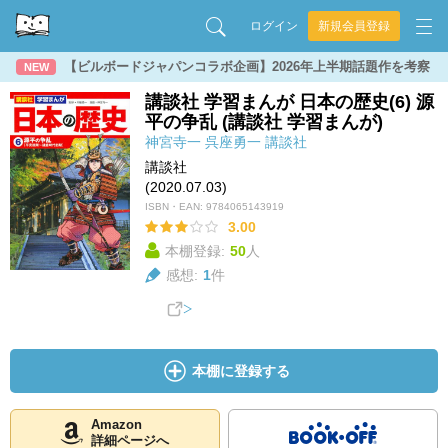
ログイン
新規会員登録
【ビルボードジャパンコラボ企画】2026年上半期話題作を考察
NEW
講談社 学習まんが 日本の歴史(6) 源
平の争乱 (講談社 学習まんが)
神宮寺一
呉座勇一
講談社
講談社
(2020.07.03)
ISBN・EAN:
9784065143919
3.00
本棚登録:
50
人
感想:
1
件
本棚に登録する
Amazon
詳細ページへ