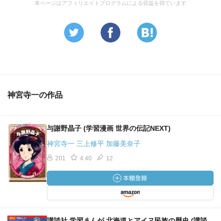
本ページはアフィリエイトプログラムによる収益を得ています
神宮寺一の作品
与謝野晶子 (学習漫画 世界の伝記NEXT)
神宮寺一 三上修平 加藤美奈子
201
4.40
12
講談社 学習まんが 北海道とアイヌ民族の歴史 (講談