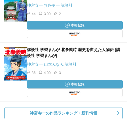
神宮寺一 呉座勇一 講談社
44
3.00
2
講談社 学習まんが 北条義時 歴史を変えた人物伝 (講
談社 学習まんが)
神宮寺一 山本みなみ 講談社
36
4.00
3
神宮寺一の作品ランキング・新刊情報