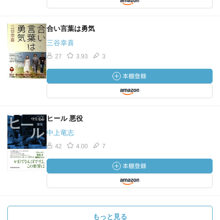
合い言葉は勇気
三谷幸喜
27
3.93
3
ヒール 悪役
中上竜志
42
4.00
7
もっと見る