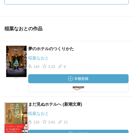
稲葉なおとの作品
夢のホテルのつくりかた
稲葉なおと
145
3.25
9
まだ見ぬホテルへ (新潮文庫)
稲葉なおと
130
3.65
21