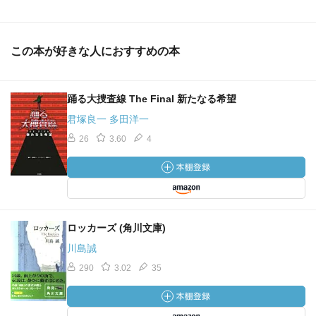
この本が好きな人におすすめの本
踊る大捜査線 The Final 新たなる希望
君塚良一 多田洋一
26
3.60
4
ロッカーズ (角川文庫)
川島誠
290
3.02
35