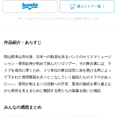
購入ストア一覧
本ページはアフィリエイトプログラムによる収益を得ています
作品紹介・あらすじ
岡山県津山市出身、日本一の動員を誇るバンドのカリスマミュージ
シャン・香田起伸が初めて挑んだソロツアー。その舞台裏には、ラ
イブを成功に導くため、ミリ単位の舞台設営に命を懸ける男によっ
て下された無理難題を次々とこなしていく脇役たちのドラマがあっ
た――。香田が抱えるソロ活動への不安、緊張の連続を乗り越えな
がら香田を支えるために奮闘する男たちの葛藤を描いた物語。
みんなの感想まとめ