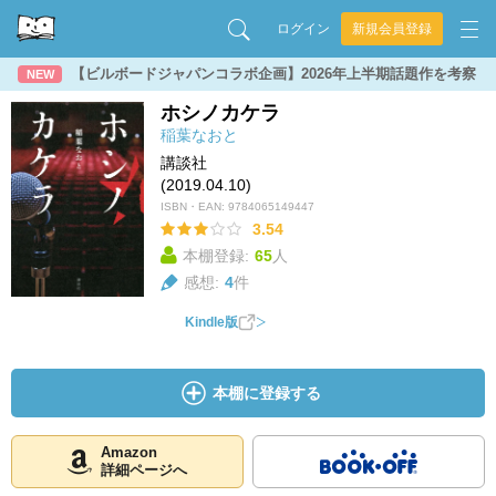
ログイン
新規会員登録
【ビルボードジャパンコラボ企画】2026年上半期話題作を考察
NEW
ホシノカケラ
稲葉なおと
講談社
(2019.04.10)
ISBN・EAN:
9784065149447
3.54
本棚登録:
65
人
感想:
4
件
Kindle版
本棚に登録する
Amazon
詳細ページへ