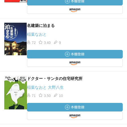
名建築に泊まる
稲葉なおと
72
3.40
9
ドクター・サンタの住宅研究所
稲葉なおと 大野八生
71
3.50
10