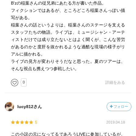
B'zの稲葉さんの従兄弟にあたる方が書いた作品。
フィクションではあるが、ところどころ稲葉さんっぽい描
写がある。
稲葉さんの話というよりは、稲葉さんのステージを支える
スタッフたちの物語。ライブは、ミュージシャン・アーテ
ィストだけでは成り立たないとはよく聞くが、こんな苦労
があるのかと度肝を抜かれるような過酷な現場の様子がリ
アルに描かれる。
ライブの見方が変わりそうだなと思った。夏のツアーは、
そんな視点も携えつつ参戦したい。
0
詳細をみる
lucy812さん
フォロー
5
2019.04.18
この小説の元になってるであろうLIVEに参加しているが、