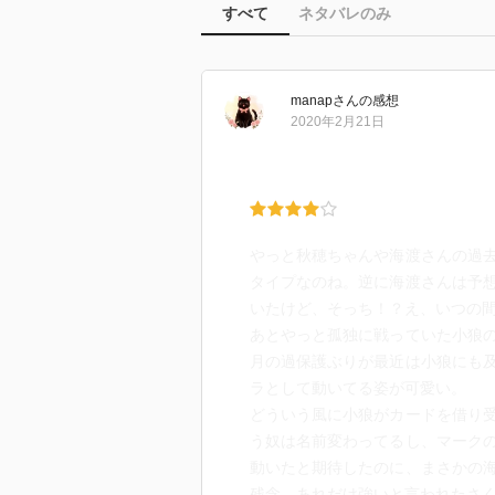
すべて
ネタバレのみ
manap
さん
の感想
2020年2月21日
やっと秋穂ちゃんや海渡さんの過
タイプなのね。逆に海渡さんは予
いたけど、そっち！？え、いつの
あとやっと孤独に戦っていた小狼
月の過保護ぶりが最近は小狼にも
ラとして動いてる姿が可愛い。
どういう風に小狼がカードを借り
う奴は名前変わってるし、マーク
動いたと期待したのに、まさかの
残念。あれだけ強いと言われたさ