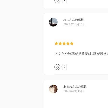
1
みぃ
さん
の感想
2022年10月11日
さくらや秋穂が見る夢は､謎が続き
0
あまね
さん
の感想
2021年2月15日