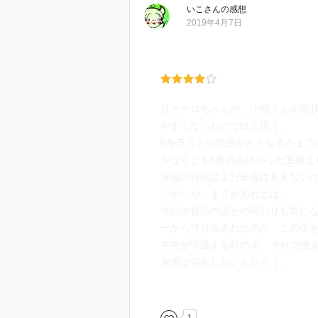
いこ
さん
の感想
2019年4月7日
月とケロちゃんが、小狼くんの現
やすくなったのではと思う。
5巻ラストの伏線がどうなるかまで
少なくとも5巻読み終わった直後よ
海渡の目的はまだ全容は見えない
いやいや、まさかあれとは。
今回の冒頭の話との関わりも気に
一から作り出されたのか、この子
モモが守護する時の本、それで使
海渡は何をしたいんだろう。
ますます気になる。
それにしても……最近の月は小狼
全ては主のためではあるけれど（