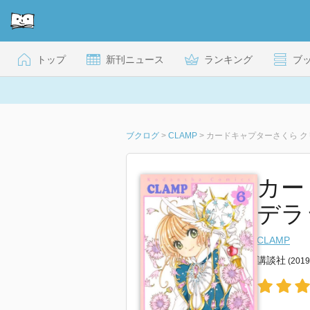
トップ
新刊ニュース
ランキング
ブ
ブクログ
>
CLAMP
>
カードキャプターさくら クリ
カー
デラ
CLAMP
講談社
(201