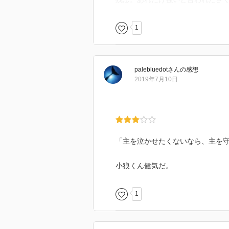
1
palebluedot
さん
の感想
2019年7月10日
「主を泣かせたくないなら、主を
小狼くん健気だ。
1