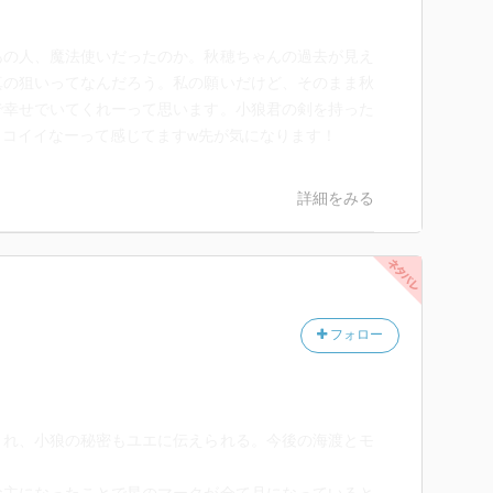
あの人、魔法使いだったのか。秋穂ちゃんの過去が見え
真の狙いってなんだろう。私の願いだけど、そのまま秋
で幸せでいてくれーって思います。小狼君の剣を持った
ッコイイなーって感じてますw先が気になります！
詳細をみる
フォロー
され、小狼の秘密もユエに伝えられる。今後の海渡とモ