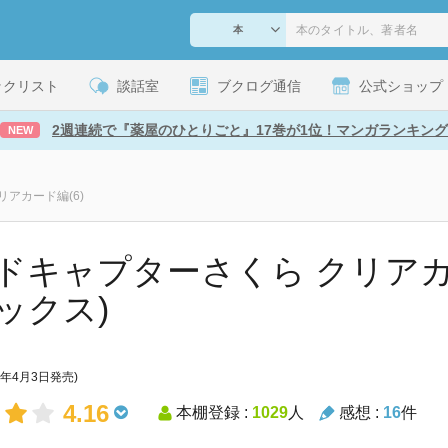
ックリスト
談話室
ブクログ通信
公式ショップ
2週連続で『薬屋のひとりごと』17巻が1位！マンガランキング
NEW
アカード編(6)
ドキャプターさくら クリアカード
ックス)
9年4月3日発売)
4.16
本棚登録 :
1029
人
感想 :
16
件