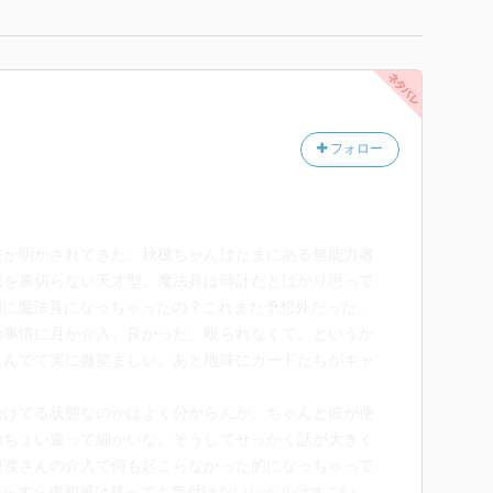
フォロー
去が明かされてきた。秋穂ちゃんはたまにある無能力者
想を裏切らない天才型。魔法具は時計だとばかり思って
間に魔法具になっちゃったの？これまた予想外だった。
の事情に月が介入。良かった、殴られなくて。というか
及んでて実に微笑ましい。あと地味にカードたちがキャ
受けてる状態なのかはよく分からんが、ちゃんと彼が使
のちょい違って細かいな。そうしてせっかく話が大きく
海渡さんの介入で何も起こらなかった的になっちゃって
くらすら違和感は残っても気付けないレベルはすごい。