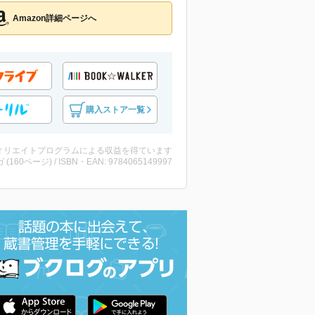
Amazon詳細ページへ
購入ストア一覧
ィリエイトプログラムによる収益を得ています
 (160ページ) / ISBN・EAN: 9784065149997