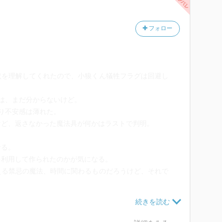
フォロー
状を理解してくれたので、小狼くん犠牲フラグは回避し
は、まだ分からないけど。
り不安感は薄れた。
けど、返さなかった魔法具が何かはラストで判明。
なる。
を利用して作られたのかが気になる。
える禁忌の魔法、時間に関わるものだろうけど、それで
くんにも過保護になってきたな。
小狼くんに何かあると悲しむから）