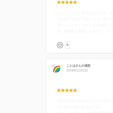
いやー、すごい展開になってる！
ても来たなぁって思います。彼の
穂ちゃんとさくらちゃんも仲良し
姿、個人的に初期から好きで…カ
0
ことは
さん
の感想
2019年12月1日
海渡と秋穂の過去が少しずつ明か
モの動きが気になるところ。