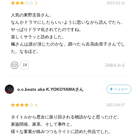
3
2022.02.11
最も魅力的なフロンティアだと思ったからです。
矢神佐代：ゆきのさつき
康治さんや牧雄さんが脳の研究をしているのは偶然ではあ
兼岩憲三：中田譲治
人気の東野圭吾さん。
りません。康之介の影響なんです」伯朗が初めて聞く話だ
兼岩順子：くじら
なんかドラマにしたらいいように思いながら読んでたら、
った。思い返せば、これまで矢神家のことを何一つ知らな
矢神康之介：大塚芳忠
やっぱりドラマ化されてたのですね。
いままだったのだ。
手島禎子：小山茉美
楽しくサラッと読めました。
仁村香奈子：朴璐美
楓さんは誰が演じたのかな。調べたら吉高由里子さんでし
「人体実験の対象となった男性の妻と康治氏は結婚したわ
池田幸義：緒方賢一
た。なるほど。
けですね」
蔭山元実：小清水亜美
19
詳細をみる
p360
「お義兄様、何事にも手順は必要です。
o.c.beats aka K.YOKOYAMAさん
フォロー
どんな事が起きても、決して後悔しないための手順です。
あたしは今、あたしにできることを精一杯やっています。
4
2021.04.07
もしかすると明人君の行方を掴む事には繋がっていないの
かもしれない。
タイトルから悪女に振り回される物語かなと思ったけど。
でも、ただ待っているより、何かにぶつかっていくほう
家族関係、家系、そして事件と。
が、あたしには向いているんです」
様々な要素が絡みつつもライトに読めた作品でした。
伯朗はぎくりとした。彼女は明人が帰ってこないことを覚