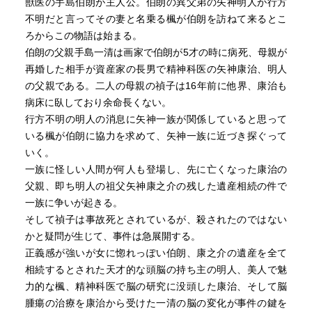
獣医の手島伯朗が主人公。伯朗の異父弟の矢神明人が行方
不明だと言ってその妻と名乗る楓が伯朗を訪ねて来るとこ
ろからこの物語は始まる。
伯朗の父親手島一清は画家で伯朗が5才の時に病死、母親が
再婚した相手が資産家の長男で精神科医の矢神康治、明人
の父親である。二人の母親の禎子は16年前に他界、康治も
病床に臥しており余命長くない。
行方不明の明人の消息に矢神一族が関係していると思って
いる楓が伯朗に協力を求めて、矢神一族に近づき探ぐって
いく。
一族に怪しい人間が何人も登場し、先に亡くなった康治の
父親、即ち明人の祖父矢神康之介の残した遺産相続の件で
一族に争いが起きる。
そして禎子は事故死とされているが、殺されたのではない
かと疑問が生じて、事件は急展開する。
正義感が強いが女に惚れっぽい伯朗、康之介の遺産を全て
相続するとされた天才的な頭脳の持ち主の明人、美人で魅
力的な楓、精神科医で脳の研究に没頭した康治、そして脳
腫瘍の治療を康治から受けた一清の脳の変化が事件の鍵を