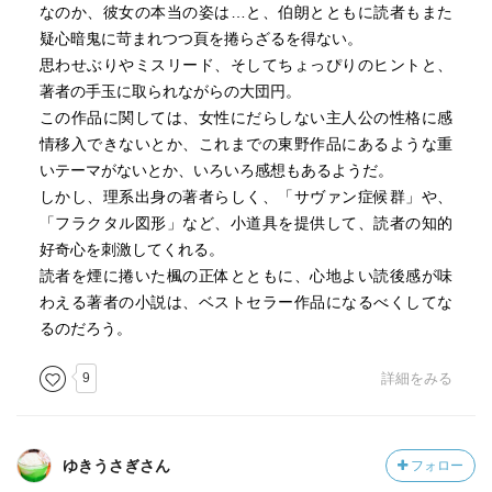
なのか、彼女の本当の姿は…と、伯朗とともに読者もまた
疑心暗鬼に苛まれつつ頁を捲らざるを得ない。
思わせぶりやミスリード、そしてちょっぴりのヒントと、
著者の手玉に取られながらの大団円。
この作品に関しては、女性にだらしない主人公の性格に感
情移入できないとか、これまでの東野作品にあるような重
いテーマがないとか、いろいろ感想もあるようだ。
しかし、理系出身の著者らしく、「サヴァン症候群」や、
「フラクタル図形」など、小道具を提供して、読者の知的
好奇心を刺激してくれる。
読者を煙に捲いた楓の正体とともに、心地よい読後感が味
わえる著者の小説は、ベストセラー作品になるべくしてな
るのだろう。
9
詳細をみる
ゆきうさぎさん
フォロー