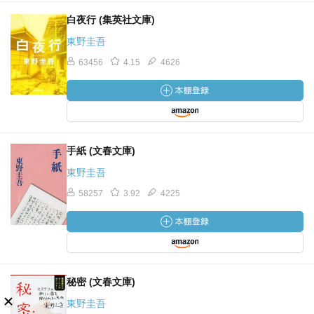
白夜行 (集英社文庫)
東野圭吾
63456
4.15
4626
手紙 (文春文庫)
東野圭吾
58257
3.92
4225
秘密 (文春文庫)
東野圭吾