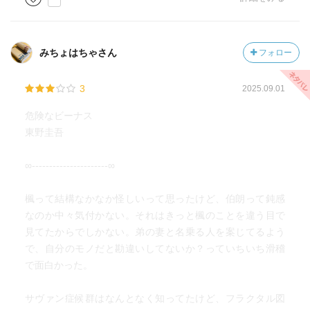
みちょはちゃさん
フォロー
3
2025.09.01
危険なビーナス
東野圭吾
∞----------------------∞
楓って結構なかなか怪しいって思ったけど、伯朗って鈍感
なのか中々気付かない。それはきっと楓のことを違う目で
見てたからでしかない。弟の妻と名乗る人を案じてるよう
で、自分のモノだと勘違いしてないか？っていちいち滑稽
で面白かった。
サヴァン症候群はなんとなく知ってたけど、フラクタル図