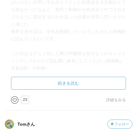
はいけない分野に手を出そうとした結果起きる悲劇がとて
p262
も切なかったなぁと、探究と制御がせめぎ合う中でそれを
「忘れてはならないのは」ようやく楓がいった。
どのように選択するのかを誤った結果が非常に苦いものだ
「根拠のない憶測を口にしても何の意味もないってことで
と感じた。
す。それが悲観的なものである場合には、余計に。だっ
東野圭吾作品は、全作品制覇したいのでこれからも積極的
て、誰も勇気づけられないじゃないですか」
に読んでいきたいです。
胸に突き刺さる言葉だった。楓にしても、明人の無事を心
底信じているわけではかく、何らかの覚悟は抱えているの
この作品をアニメ化した際の声優陣を自分なりのキャステ
だと察せられた。
ィングしてみたので読む際に参考にしてください(敬称略)。
手島伯郎：中村悠一
矢神楓：早見沙織
p317
矢神明人：小野賢章
続きを読む
「ご存知かもしれないけど、矢神家の先祖は代々医学界に
矢神康治：古川登志夫
大きな功績を残していて、それが豊かな富を生み出しまし
矢神勇磨：杉田智和
23
詳細をみる
た。
矢神波恵：勝生真沙子
康之介はそれを引き継いだわけですけれど、自分も何か足
支倉隆司：速水奨
跡を残さねばと焦っていたんです。
支倉祥子：田中真弓
Tomさん
フォロー
そんな彼が憧れたのは、画期的な発見とか発明でした。
支倉百合華：佐倉綾音
そうして脳の分野に目をつけました。未知の部分の多い、
矢神牧雄：津田健次郎