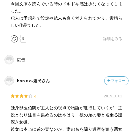
今回文庫を読んでいる時のドキドキ感は少なくなってしま
った。
犯人は予想外で設定や結末も良く考えられており、素晴ら
しい作品でした。
9
詳細をみる
広告
honｎo-遊民さん
フォロー
4
2019.10.02
独身獣医伯朗が主人公の視点で物語が進行していくが、主
役となり注目を集めるのはやはり、彼の弟の妻と名乗る謎
深き女楓。
彼女は本当に弟の妻なのか、妻の名を騙り遺産を狙う悪女