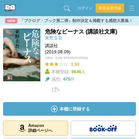
ログイン
新規会員登録
「ブクログ・ブック第二弾」制作決定＆掲載する感想大募集！
NEW
危険なビーナス (講談社文庫)
東野圭吾
講談社
(2019.08.09)
ISBN・EAN:
9784065165836
3.58
本棚登録:
9646
人
感想:
475
件
本棚に登録する
Amazon
詳細ページへ