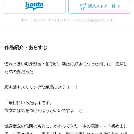
購入ストア一覧
本ページはアフィリエイトプログラムによる収益を得ています
作品紹介・あらすじ
惚れっぽい独身獣医・伯朗が、新たに好きになった相手は、失踪し
た弟の妻だった
恋も謎もスリリングな絶品ミステリー！
「最初にいったはずです。
彼女には気をつけたほうがいいですよ、と」
独身獣医の伯朗のもとに、かかってきた一本の電話－－「初めまし
て、お義兄様っ」。弟の明人と、最近結婚したというその女性・楓