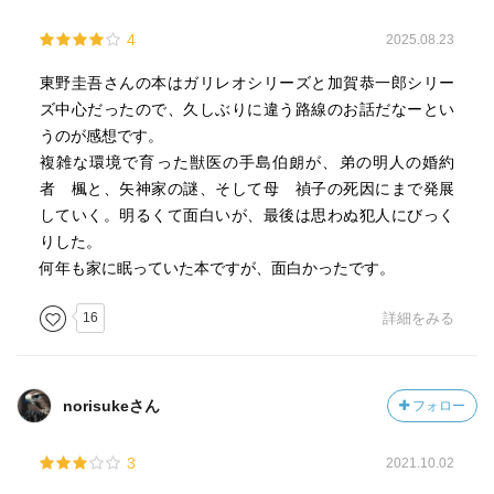
こうしたネタは好き（笑）
4
2025.08.23
東野圭吾さんの本はガリレオシリーズと加賀恭一郎シリー
ズ中心だったので、久しぶりに違う路線のお話だなーとい
うのが感想です。
複雑な環境で育った獣医の手島伯朗が、弟の明人の婚約
者 楓と、矢神家の謎、そして母 禎子の死因にまで発展
していく。明るくて面白いが、最後は思わぬ犯人にびっく
りした。
何年も家に眠っていた本ですが、面白かったです。
16
詳細をみる
norisukeさん
フォロー
3
2021.10.02