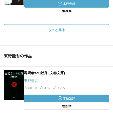
もっと見る
東野圭吾の作品
容疑者Xの献身 (文春文庫)
東野圭吾
68380
4.32
4915