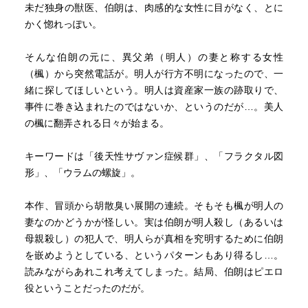
未だ独身の獣医、伯朗は、肉感的な女性に目がなく、とに
かく惚れっぽい。
そんな伯朗の元に、異父弟（明人）の妻と称する女性
（楓）から突然電話が。明人が行方不明になったので、一
緒に探してほしいという。明人は資産家一族の跡取りで、
事件に巻き込まれたのではないか、というのだが…。美人
の楓に翻弄される日々が始まる。
キーワードは「後天性サヴァン症候群」、「フラクタル図
形」、「ウラムの螺旋」。
本作、冒頭から胡散臭い展開の連続。そもそも楓が明人の
妻なのかどうかが怪しい。実は伯朗が明人殺し（あるいは
母親殺し）の犯人で、明人らが真相を究明するために伯朗
を嵌めようとしている、というパターンもあり得るし…。
読みながらあれこれ考えてしまった。結局、伯朗はピエロ
役ということだったのだが。