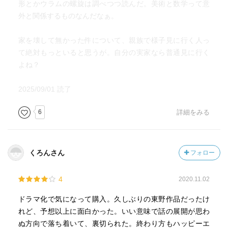
形とかウラムの螺旋は調べつつ読んだ。美術と数学って意
外と関係するものなんだなぁ。
家を壊して無かった件について、親族で様子見に行く人っ
て絶対もっといると思うが。自分の実家なら普通見に行く
よね？
2025/09/01 読了
6
詳細をみる
くろんさん
フォロー
4
2020.11.02
ドラマ化で気になって購入。久しぶりの東野作品だったけ
れど、予想以上に面白かった。いい意味で話の展開が思わ
ぬ方向で落ち着いて、裏切られた。終わり方もハッピーエ