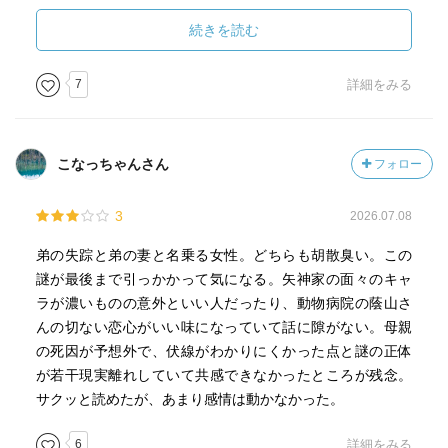
からしたら、結構面白かった。
続きを読む
でも一番面白かったのは、最後の一行。
この本は、締め切りが迫ってて作家は焦ってたんかな、っ
7
詳細をみる
てぐらい、よい意味で適当さを感じた。
こなっちゃんさん
フォロー
3
2026.07.08
弟の失踪と弟の妻と名乗る女性。どちらも胡散臭い。この
謎が最後まで引っかかって気になる。矢神家の面々のキャ
ラが濃いものの意外といい人だったり、動物病院の蔭山さ
んの切ない恋心がいい味になっていて話に隙がない。母親
の死因が予想外で、伏線がわかりにくかった点と謎の正体
が若干現実離れしていて共感できなかったところが残念。
サクッと読めたが、あまり感情は動かなかった。
6
詳細をみる