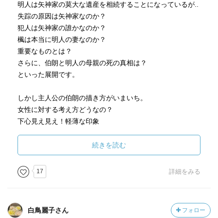
明人は矢神家の莫大な遺産を相続することになっているが..
失踪の原因は矢神家なのか？
犯人は矢神家の誰かなのか？
楓は本当に明人の妻なのか？
重要なものとは？
さらに、伯朗と明人の母親の死の真相は？
といった展開です。
しかし主人公の伯朗の描き方がいまいち。
女性に対する考え方どうなの？
下心見え見え！軽薄な印象
さらに楓
こんな人いる？
続きを読む
ドラマはすごく頑張ってた（笑）
17
詳細をみる
というところで、全くリアリティのない物語でしたが、楽
しめました。
白鳥麗子さん
フォロー
ウラムの螺旋については、Wikiで調べました。