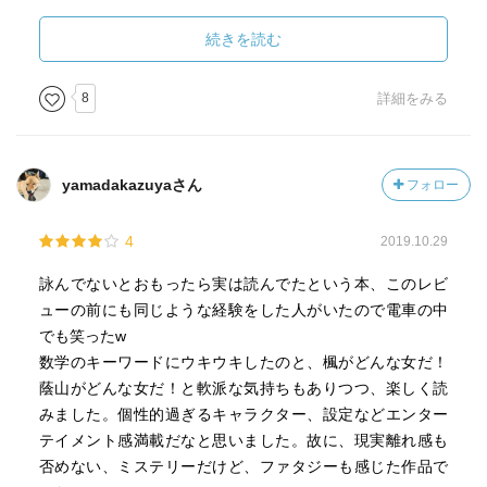
握ることが判ってくるが、禎子の悲しい死因が判って事件
は解決する。
続きを読む
ところが最後にえ〜！とびっくりするような全く予想外の
展開の結末になり、でもちょっと軽いノリのように思える
8
詳細をみる
無理がある展開だなあとは思いつつ、それでも今までにな
い楽しい感じの種明かしのような結末に大満足。
yamadakazuyaさん
フォロー
4
2019.10.29
詠んでないとおもったら実は読んでたという本、このレビ
ューの前にも同じような経験をした人がいたので電車の中
でも笑ったw
数学のキーワードにウキウキしたのと、楓がどんな女だ！
蔭山がどんな女だ！と軟派な気持ちもありつつ、楽しく読
みました。個性的過ぎるキャラクター、設定などエンター
テイメント感満載だなと思いました。故に、現実離れ感も
否めない、ミステリーだけど、ファタジーも感じた作品で