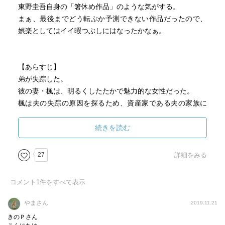
東野圭吾自身の「箸休め作品」のような気がする。
まぁ、最後までどう転ぶか予測できない作品だったので、
娯楽としてはイイ暇つぶしにはなったかなぁ。
【あらすじ】
弟が失踪した。
彼の妻・楓は、明るくしたたかで魅力的な女性だった。
楓は夫の失踪の原因を探るため、資産家である夫の家族に
近づく。
兄である伯朗は楓に頼まれ協力するが、時が経てばたつほ
続きを読む
ど彼女に惹かれていく。
27
詳細をみる
【メモ】
コメント
1
件をすべて表示
p55
「ちょっとしたミッションがあるので出かけます。もしか
やまさん
2019.11.21
するとしばらく戻らないかもしれない。でも心配しなくて
きのＰさん
いいです。その場合、申し訳ないけど父の見舞いは君一人