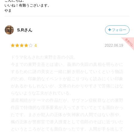
こんにちは。
いいね！有難うございます。
で行ってください」
やま
p76
S.Rさん
フォロー
「医者になるのに、コンピュータは必要ないと思うけど
な」
4
2022.06.19
すると明人は驚いたように目を何度か瞬かせた。「兄さ
ん、マジでそう思ってる？」
ドラマ化もされた東野圭吾の小説。
「逆だよ。コンピュータがあれば、大半の医者はいずれ必
今までの東野圭吾とは違い、義弟の失踪の真相を明らかに
要なくなる。医者がやっている事は、問診票や色々な検査
するために謎の美女と一緒に解き明かしていくという物語
結果から病名を推測して薬を処方する、ただそれだけだ。
のため、印象的なイベントが起こりづらく読みにくい印象
経験というデータベースが武器だけど、全世界の全症例を
があるかもしれないが、文体のわかりやすさで苦痛にはな
記憶するなんて、一人の人間には無理だ。だが、コンピュ
らないような工夫がされている。
ータなら不可能じゃない。」
遺産相続がテーマの作品だが、サヴァン症候群などの東野
作品で特徴的な理系要素が入ってきていてとても面白かっ
明人は真顔になって続けた。
たです。まさか犯人の正体が矢神家の人間ではない所や、
「僕は医者にはならない」
楓の正体が警察官で潜入捜査として伯郎のそばに近づいた
というところがとても面白かったです。人間が手を出して