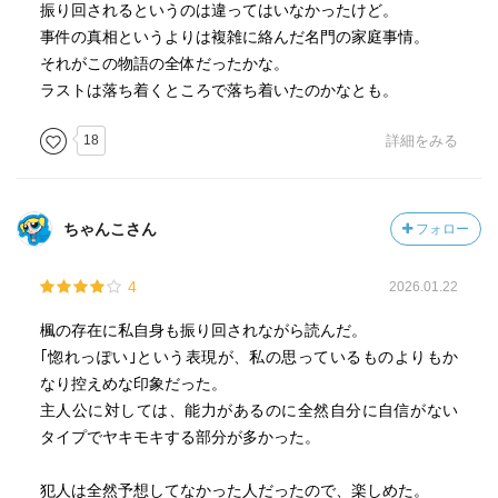
振り回されるというのは違ってはいなかったけど。
悟しているのだ。
事件の真相というよりは複雑に絡んだ名門の家庭事情。
そのための心の準備が、彼女のいう「手順」なのだ。
それがこの物語の全体だったかな。
ラストは落ち着くところで落ち着いたのかなとも。
p473
18
詳細をみる
だが口には出せなかった。いずれにせよ、彼女にとっては
「任務」だったのだ。それ以上でもそれ以下でもない。
「よくわかった、お勤めご苦労様でした」皮肉でなく、そ
ちゃんこさん
フォロー
う言った。大変な仕事だと思った。
4
2026.01.22
楓の存在に私自身も振り回されながら読んだ。
｢惚れっぽい｣という表現が、私の思っているものよりもか
なり控えめな印象だった。
主人公に対しては、能力があるのに全然自分に自信がない
タイプでヤキモキする部分が多かった。
犯人は全然予想してなかった人だったので、楽しめた。