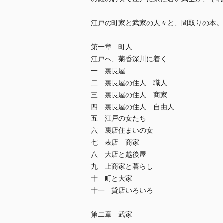
江戸の町家と武家の人々と、間取りの本。
第一章 町人
江戸へ、菊香深川に着く
一 裏長屋
二 裏長屋の住人 職人
三 裏長屋の住人 商家
四 裏長屋の住人 自由人
五 江戸の女たち
六 裏店住まいの女
七 表店 商家
八 大店と越後屋
九 上商家と暮らし
十 町と大家
十一 貸店いろいろ
第二章 武家