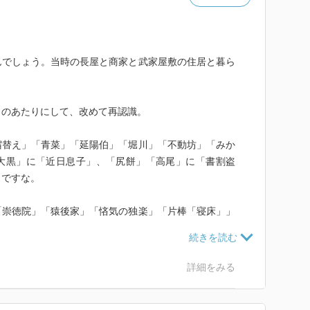
んでしょう。当時の長屋と商家と武家屋敷の住居と暮ら
目のあたりにして、改めて再認識。
宿替え」「青菜」「延陽伯」「堀川」「不動坊」「みか
大黒」に「近日息子」、「尻餅」「高尾」に「書割盗
」ですな。
「崇徳院」「猿後家」「悋気の独楽」「片棒「寝床」」
「立ち切れ線香」丁稚で言うと「平林」「金明竹」「試
々ありますな。
詳細をみる
は少ないのでは、「井戸の茶碗」「禁酒関所」ほんま少
出てくるのが「宿屋仇」と「皿屋敷」、武家の座敷が舞