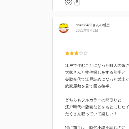
9
大工の親方宅には隣接して、職人
隠居の住む広めの裏長屋や妾が住
興味深いものでした。
hazel8483
さん
の感想
武家も、細やかな足軽長屋から豪
2022年9月2日
上級武家屋敷は接待関係の部屋が
屋敷替えは建具や庭石、樹木まで
一緒に江戸物の小説を垣間見なが
宮部みゆき作『ぼんくら』の、お
だから、ん～裏長屋よりずっと店
江戸で住むことになった町人の娘
間取りが用途等で色分けしている
大家さんと物件探しをする前半と
個人的には、武家屋敷に厩が描か
参勤交代で江戸詰めになった武士
武家屋敷を見て回る後半。
どちらもフルカラーの間取りと
江戸時代の版画などをもとにした
たくさん載っていて楽しい！
特に前半は、時代小説を読むのに