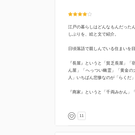
江戸の暮らしはどんなもんだった
しぶりを、絵と文で紹介。
日頃落語で親しんでいる住まいを
『長屋』というと「貧乏長屋」「
ん屋」「へっつい幽霊」「黄金の
人」いちばん悲惨なのが「らくだ
『商家』というと「千両みかん」
「百年目」「口入屋」「七段目」
し酒」「仔猫」に「鬼の面」と色
11
『武家屋敷』となると上方落語に
ないですな、こじつけでちょっと