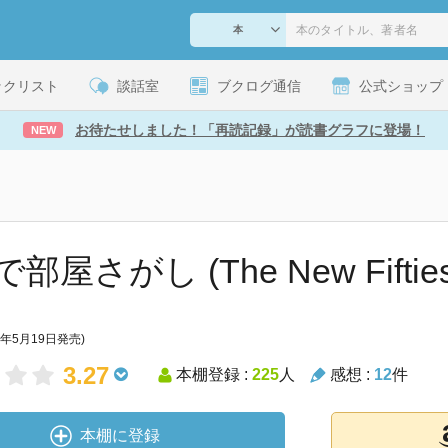
ックリスト
談話室
ブクログ通信
公式ショップ
お待たせしました！「再読記録」が読書グラフに登場！
NEW
部屋さがし (The New Fifties
2年5月19日発売)
3.27
本棚登録 :
225
人
感想 :
12
件
本棚に登録