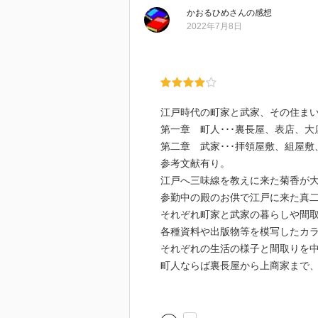
台になった落語ほんまありません
かおるひめ
さん
の感想
2022年7月8日
でも、裏長屋の標準的な部屋とは
ほんま風呂もトイレもない愛想の
るなんて、さすが植木屋の職人さ
まあ、これから落語聴くとき部屋
江戸時代の町家と武家、その住ま
第一章 町人･･･裏長屋、表店、
第二章 武家･･･拝領屋敷、組屋
参考文献有り。
江戸へ三味線を教えに来た菊香が
参勤中の殿のお供で江戸に来た真
それぞれ町家と武家の暮らしや間
各種資料や出版物等を模写したカ
それぞれの生活の様子と間取りを
町人ならば裏長屋から上商家まで
大名や殿様の屋敷まで、正にピン
風呂無しでトイレ共同の簡易キッ
お隣さんの声が筒抜けで、棟割長