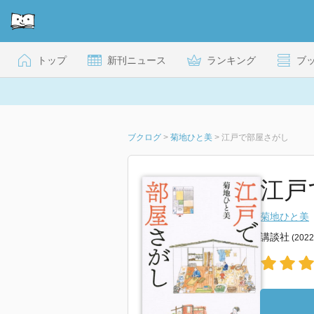
トップ
新刊ニュース
ランキング
ブ
ブクログ
>
菊地ひと美
>
江戸で部屋さがし
江戸で
菊地ひと美
講談社
(202