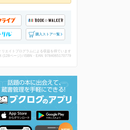
購入ストア一覧
ィリエイトプログラムによる収益を得ています
・本 (128ページ) / ISBN・EAN: 9784065170779