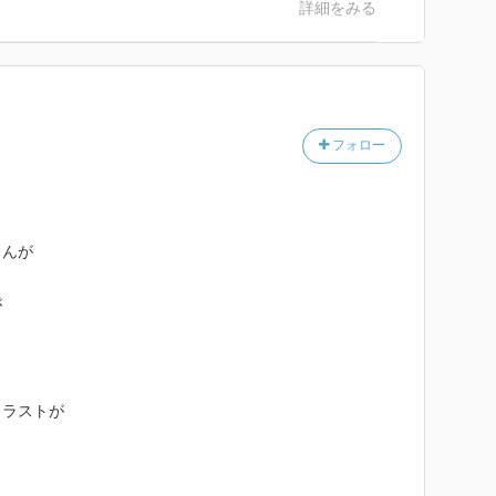
詳細をみる
の長屋が併設されてたり。
む長屋がいろいろなのも、
勢な大名屋敷まで。
いろいろあるとか、
フォロー
も引っ越すことに、驚き。
ら読むと、興味倍増でした。
徳の店、表長屋で二階建て
賃高いんだ～とか。
さんが
のも、良かったです。
れてなかったのが、残念。
が
イラストが