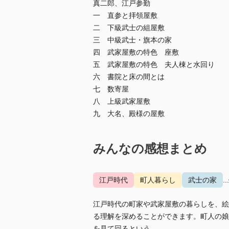
真二郎、江戸参勤
一 直参と拝領屋敷
二 下級武士の組屋敷
三 中級武士・旗本の家
四 武家屋敷の特色 座敷
五 武家屋敷の特色 夫人棟と水回り
六 書院と床の間とは
七 数寄屋
八 上級武家屋敷
九 大名、殿様の屋敷
みんなの感想まとめ
江戸時代
町人暮らし
武士の家
.
江戸時代の町家や武家屋敷の暮らしを、絵
る理解を深めることができます。町人の娘
を見て回るという...