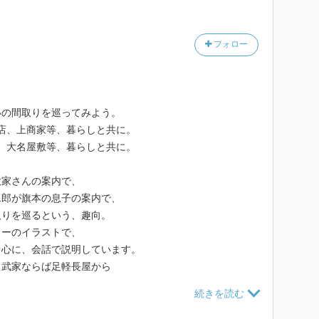
な。
、九尺二間の四畳半一間の板敷きに半畳ぐらいの土間。
フォロー
ないワンルームで、あの「青菜」にでてくる押入れがあ
ん、長屋といっても上質の部屋に住んでたんですな。
の状況が詳しく見えてきそうでおます。
いの間取りを巡ってみよう。
大店、上商家等、暮らしと共に。
敷、大名屋敷等、暮らしと共に。
大家さんの案内で、
二郎が旗本の息子の案内で、
取りを巡るという、趣向。
ラーのイラストで、
中心に、会話で説明しています。
、武家ならば足軽長屋から
からキリまでの住まい。
チン付きワンルームの裏長屋。
屋は日当たりが悪い。