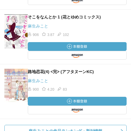
そこをなんとか 1 (花とゆめコミックス)
麻生みこと
906
3.87
102
路地恋花(4) <完> (アフタヌーンKC)
麻生みこと
900
4.20
83