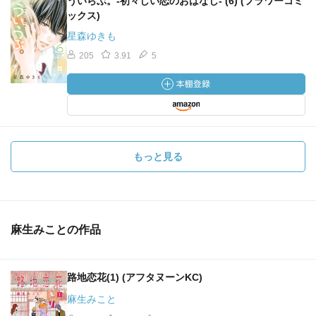
ういらぶ。-初々しい恋のおはなし- (6) (フラワーコミ
ックス)
星森ゆきも
205
3.91
5
もっと見る
麻生みことの作品
路地恋花(1) (アフタヌーンKC)
麻生みこと