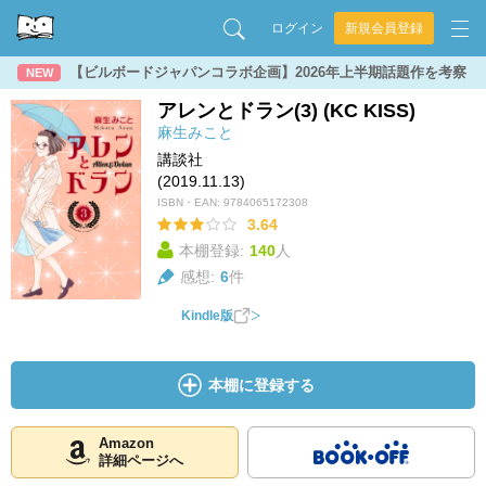
ログイン
新規会員登録
【ビルボードジャパンコラボ企画】2026年上半期話題作を考察
NEW
アレンとドラン(3) (KC KISS)
麻生みこと
講談社
(2019.11.13)
ISBN・EAN:
9784065172308
3.64
本棚登録:
140
人
感想:
6
件
Kindle版
本棚に登録する
Amazon
詳細ページへ