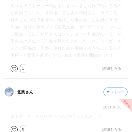
追う元彼ストーカーの話をいきっいきした顔で聴いてるの
が原因でふられ、その場に立ち会う林田さん。そのころ、
林田さんの指導教官の、離婚した妻の元に住む娘が来日。
映画の趣味が激カブリで意気投合。オーデイションでへこ
む彼女の心に、林田さんセレクションの映画が効いて、林
田さんは人生の方向性が見えたのだった…と。エドガーさ
んとの関係は、高熱で倒れた彼を看病するうちに、主人と
下僕へと変化を遂げそうで。おまけ漫画も面白かった！
1
詳細をみる
北風さん
フォロー
2021.10.26
エドガーさ、かなりヤバイのはお前じゃんか！？
0
詳細をみる