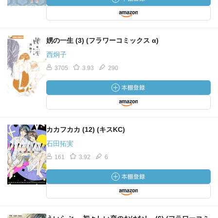
娚の一生 (3) (フラワーコミックス α)
西炯子
3705
3.93
290
カカフカカ (12) (キスKC)
石田拓実
161
3.92
6