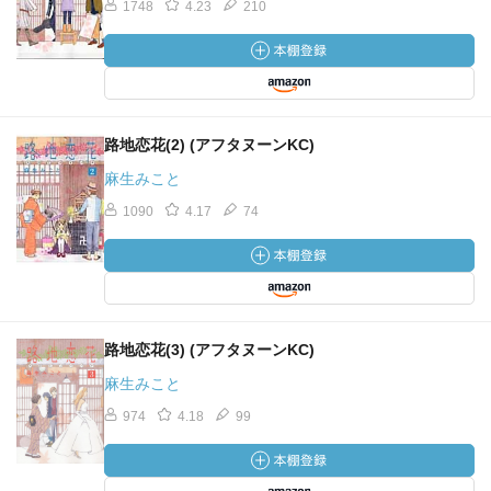
1748
4.23
210
路地恋花(2) (アフタヌーンKC)
麻生みこと
1090
4.17
74
路地恋花(3) (アフタヌーンKC)
麻生みこと
974
4.18
99