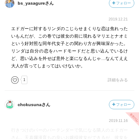
bs_yasagureさん
フォロー
2019.12.21
エドガーに対するリンダのこじらせまくりな恋は焦れった
いもんだが、この巻では彼女の前に現れるマリエとナオミ
という好対照な同年代女子との関わり方が興味深かった。
リンダは自分の恋をハードモードだと思い込んでいるけ
ど、思い込みを外せば意外と楽になるんじゃ…なんてええ
大人が言ってしまってはいけないか。
1
詳細をみる
chokusunaさん
フォロー
2019.11.16
行きつけのバーのバーテンダーで気になる隣人のエドガー
さん。天真爛漫育ちの良いお嬢様彼女ができるが、彼女を