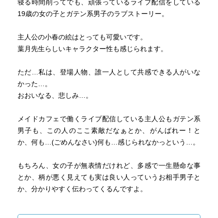
寝る時間削ってでも、頑張っているライブ配信をしている
19歳の女の子とガテン系男子のラブストーリー。
主人公の小春の絵はとっても可愛いです。
葉月先生らしいキャラクター性も感じられます。
ただ…私は、登場人物、誰一人として共感できる人がいな
かった…。
おおいなる、悲しみ…。
メイドカフェで働くライブ配信している主人公もガテン系
男子も、この人のここ素敵だなぁとか、がんばれー！と
か、何も…(ごめんなさい)何も…感じられなかっという…。
もちろん、女の子が無表情だけれど、多感で一生懸命な事
とか、柄が悪く見えても実は良い人っていうお相手男子と
か、分かりやすく伝わってくるんですよ。
でも、早く続き読みたい！という感情にはならず。