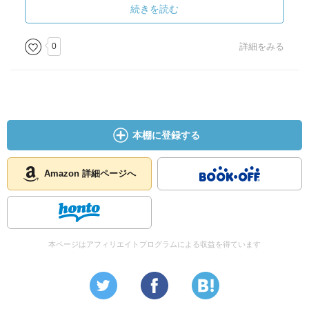
続きを読む
葉月先生作品だから読もうかなと購入したものの、あらす
じに心惹かれず、お相手男子の絵柄にもときめかず、ずっ
0
詳細をみる
と積読になっていたくらい。
でも、ネット配信を日頃から見ていて、こういう設定にド
キドキする！っていう人はいるのかも。
好きな人には刺さる作品だと思います！
本棚に登録する
Amazon 詳細ページへ
本ページはアフィリエイトプログラムによる収益を得ています