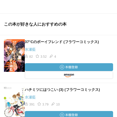
この本が好きな人におすすめの本
37°Cのボーイフレンド (フラワーコミックス)
水瀬藍
82
3.52
4
ハチミツにはつこい (3) (フラワーコミックス)
水瀬藍
391
3.79
10