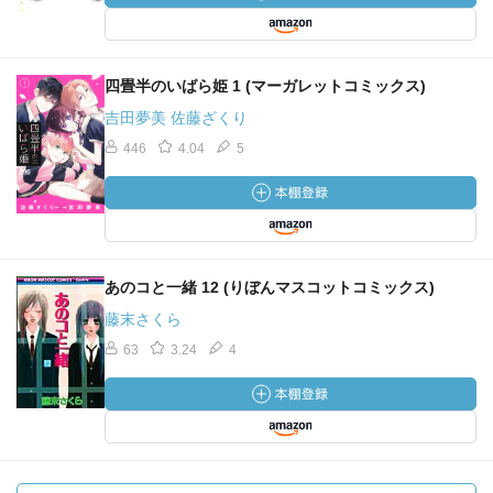
四畳半のいばら姫 1 (マーガレットコミックス)
吉田夢美 佐藤ざくり
446
4.04
5
あのコと一緒 12 (りぼんマスコットコミックス)
藤末さくら
63
3.24
4