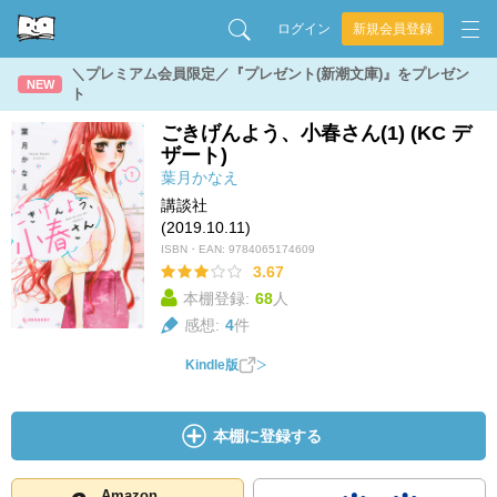
ログイン
新規会員登録
＼プレミアム会員限定／『プレゼント(新潮文庫)』をプレゼン
NEW
ト
ごきげんよう、小春さん(1) (KC デ
ザート)
葉月かなえ
講談社
(2019.10.11)
ISBN・EAN:
9784065174609
3.67
本棚登録:
68
人
感想:
4
件
Kindle版
本棚に登録する
Amazon