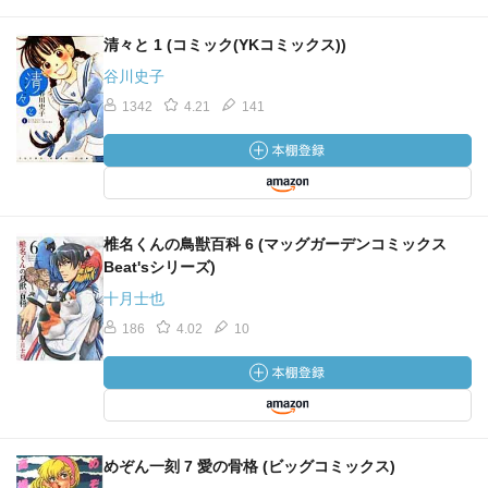
清々と 1 (コミック(YKコミックス))
谷川史子
1342
4.21
141
椎名くんの鳥獣百科 6 (マッグガーデンコミックス
Beat'sシリーズ)
十月士也
186
4.02
10
めぞん一刻 7 愛の骨格 (ビッグコミックス)