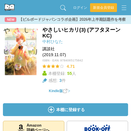
ログイン
新規会員登録
【ビルボードジャパンコラボ企画】2026年上半期話題作を考察
NEW
やさしいヒカリ(3) (アフタヌーン
KC)
中村ひなた
講談社
(2019.11.07)
ISBN・EAN:
9784065175842
4.71
本棚登録:
55
人
感想:
3
件
Kindle版
本棚に登録する
Amazon
詳細ページへ