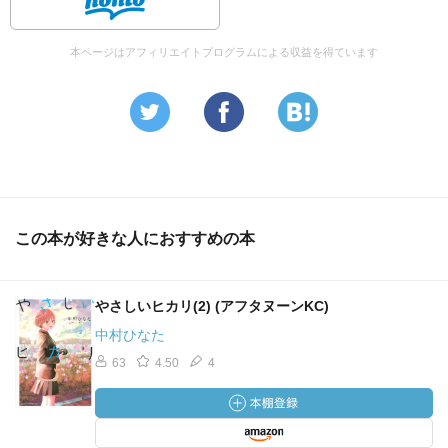
のあたたかさ。代わりはいるからこそ自分が選んだ道で、
代わりがいない自分になった物語。最高のラストだった！
本ページはアフィリエイトプログラムによる収益を得ています
「時間というのはどうして ゆっくり進んでほしいときに
限って あっという間に過ぎていくものなんだろう」
まさにこの言葉のように過ぎてしまった3冊。もっと読んで
いたかったと心から思った作品だった。
この本が好きな人におすすめの本
やさしいヒカリ(2) (アフタヌーンKC)
中村ひなた
63
4.50
4