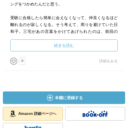
ングをつかめたんだと思う。
受験に合格したら簡単に会えなくなって、仲良くなるほど
離れるのが寂しくなる。そう考えて、周りを避けていた日
和子。三宅があの言葉をかけてあげられたのは、前回の
「僕らの時間は減っていくものじゃなくて 増えていくも
のなんだ」って思いからなのかなと。お互いに影響し合っ
続きを読む
て変わっていく姿が見てて心地いい。
0
詳細をみる
12話では三宅の東京でのつらい過去をやさしい光で包みこ
んでいてよかった。つらい経験をしても、それが誰かのつ
らさに寄り添う気持ちになるのなら報われる。
13話の映画回にも通じるよね。生まれ変わるとしたら自分
か、他人か。つらい過去があっても「同じ人生がいい」と
本棚に登録する
思った三宅。オセロのように挟んで黒を白に変えてくれる
のは人の縁だったりするからね。
Amazon 詳細ページへ
そして、最終話。きっとあの言葉を使ってくれると思って
た！最後の「三宅くんの代わりはもういないね」って言葉