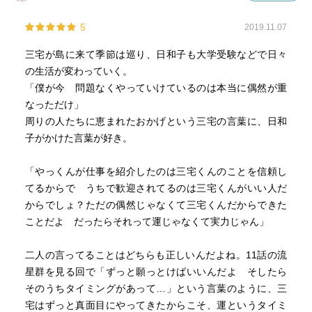
5
2019.11.07
三宅が島に来て季節は巡り、日和子も大学受験などで日々
の生活が変わっていく。
「僕が今 問題なくやっていけているのは本当に偶然が重
なっただけ」
周りの人たちに恵まれたおかげという三宅の言葉に、日和
子がかけた言葉が好き。
「やっくんが仕事を紹介したのは三宅くんのことを信頼し
てるからで うちで歓迎されてるのは三宅くんがいい人だ
からでしょ？ただの偶然じゃなくて三宅くんだからできた
ことだよ だったらそれって運じゃなくて実力じゃん」
二人の言ってることはどちらも正しいんだよね。11話の流
星群を見る回で「ずっと願っとけばいいんだよ そしたら
そのうちタイミングがあって…」という言葉のように、三
宅はずっと真面目にやってきたからこそ、運というタイミ