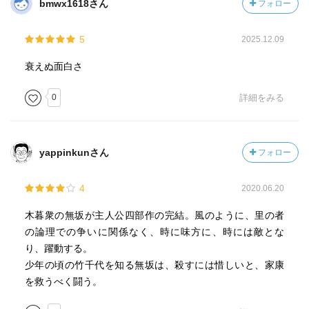
bmwx1618さん
フォロー
5
2025.12.09
衰えぬ面白さ
0
詳細をみる
yappinkunさん
フォロー
4
2020.06.20
木暮衆の無坂が主人公四部作の完結。風のように、里の者
の論理での争いに関係なく、時に味方に、時には敵とな
り、躍動する。
少年の頃の竹千代を知る無坂は、殺すには惜しいと、家康
を救うべく闘う。