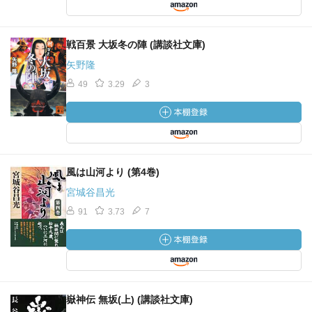
戦百景 大坂冬の陣 (講談社文庫)
矢野隆
49
3.29
3
風は山河より (第4巻)
宮城谷昌光
91
3.73
7
嶽神伝 無坂(上) (講談社文庫)