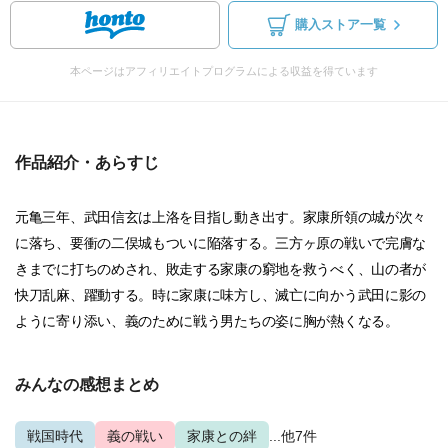
購入ストア一覧
本ページはアフィリエイトプログラムによる収益を得ています
作品紹介・あらすじ
元亀三年、武田信玄は上洛を目指し動き出す。家康所領の城が次々
に落ち、要衝の二俣城もついに陥落する。三方ヶ原の戦いで完膚な
きまでに打ちのめされ、敗走する家康の窮地を救うべく、山の者が
快刀乱麻、躍動する。時に家康に味方し、滅亡に向かう武田に影の
ように寄り添い、義のために戦う男たちの姿に胸が熱くなる。
みんなの感想まとめ
戦国時代
義の戦い
家康との絆
...他7件