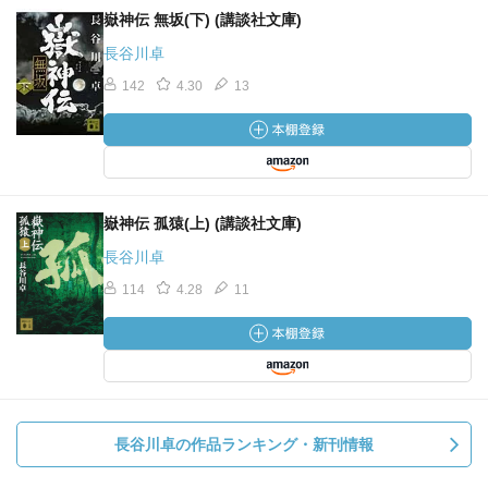
嶽神伝 無坂(下) (講談社文庫)
長谷川卓
142
4.30
13
嶽神伝 孤猿(上) (講談社文庫)
長谷川卓
114
4.28
11
長谷川卓の作品ランキング・新刊情報