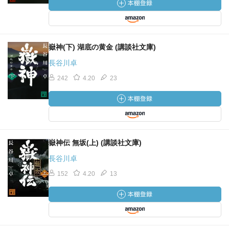
嶽神(下) 湖底の黄金 (講談社文庫)
長谷川卓
242
4.20
23
嶽神伝 無坂(上) (講談社文庫)
長谷川卓
152
4.20
13