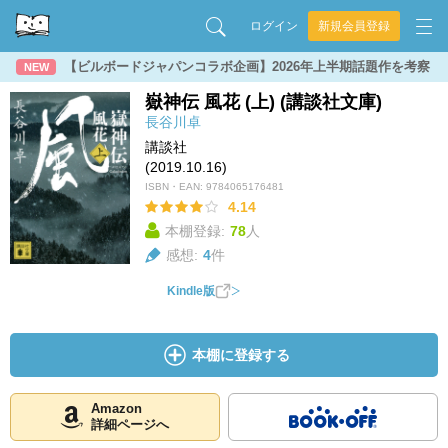
ログイン
新規会員登録
【ビルボードジャパンコラボ企画】2026年上半期話題作を考察
NEW
嶽神伝 風花 (上) (講談社文庫)
長谷川卓
講談社
(2019.10.16)
ISBN・EAN:
9784065176481
4.14
本棚登録:
78
人
感想:
4
件
Kindle版
本棚に登録する
Amazon
詳細ページへ