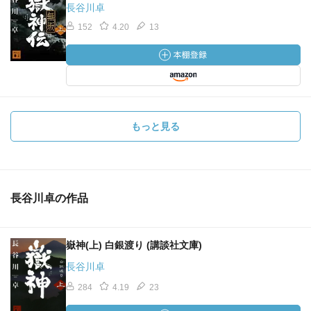
長谷川卓
152
4.20
13
もっと見る
長谷川卓の作品
嶽神(上) 白銀渡り (講談社文庫)
長谷川卓
284
4.19
23