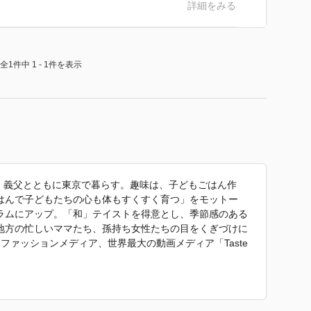
詳細をみる
全1件中 1 - 1件を表示
妹、義父とともに東京で暮らす。趣味は、子どもごはん作
はんで子どもたちの心も体もすくすく育つ」をモットー
ラムにアップ。「和」テイストを得意とし、季節感のある
地方の忙しいママたち、孫持ち女性たちの目をくぎづけに
ファッションメディア、世界最大の動画メディア「Taste
mam
、海外にも多くのファンを持つ。