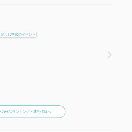
記ごはん 家族と楽しむ季節のイベント』 で使われていた紹
マの作品ランキング・新刊情報へ