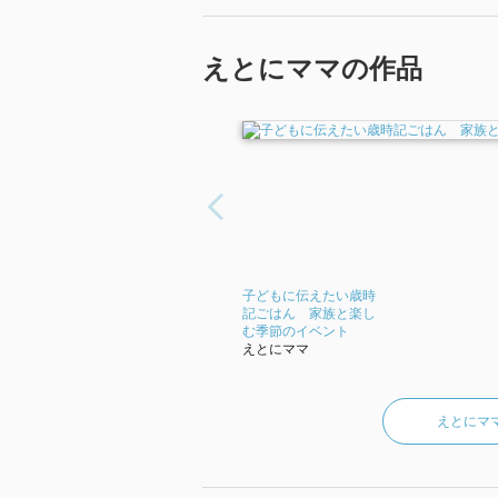
「2019年 『子どもに伝えたい歳時
介文から引用しています。」
えとにママの作品
子どもに伝えたい歳時
記ごはん 家族と楽し
む季節のイベント
えとにママ
えとにマ