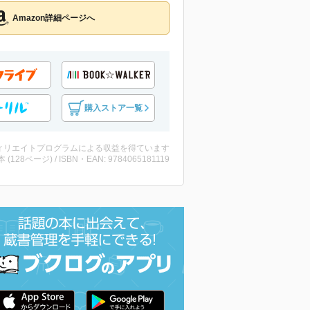
Amazon詳細ページへ
購入ストア一覧
ィリエイトプログラムによる収益を得ています
・本 (128ページ) / ISBN・EAN: 9784065181119