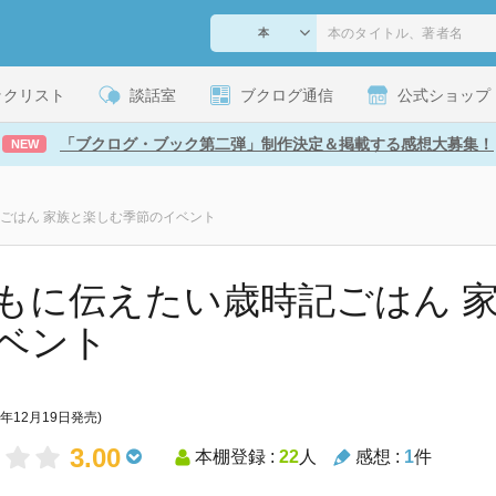
ックリスト
談話室
ブクログ通信
公式ショップ
「ブクログ・ブック第二弾」制作決定＆掲載する感想大募集！
NEW
ごはん 家族と楽しむ季節のイベント
もに伝えたい歳時記ごはん 
ベント
9年12月19日発売)
3.00
本棚登録 :
22
人
感想 :
1
件