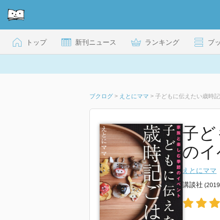
トップ
新刊ニュース
ランキング
ブ
ブクログ
>
えとにママ
>
子どもに伝えたい歳時記
子ど
のイ
えとにママ
講談社
(201