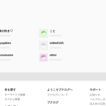
柿が好き♡
こと
nyapikko
shiho0165
soramame
othsl
本を探す
ようこそブクログへ
サポート
キーワードで検索
ブクログについて
お知らせ
タグから検索
ヘルプセンタ
ブクログ
法人向け広告