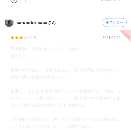
提供でないと、移植は無理なのを始めて知った。
生態移植の難しさも述べられている。
sarubobo-papaさん
フォロー
2つある腎臓の1つを提供するという事も、危険が含まれる
のに、・・・ドナーを強要した外国人は、レシピエントと
3
2021.02.09
偽装結婚をさせたり、レシピエントの親族の替え玉にし
た。
医者探偵・宇賀神晃シリーズ 第2弾
この経緯を知らなかったという草野医師。
書き下ろし。
健康保険を不正に使ったタイの患者の死亡で、遺族が、草
宇賀神の病院に、留学を偽装して日本の医療保険を使った
野先生からの謝罪と賠償金受け取りの控えが、・・・
医療詐欺の疑惑が持ち上がる。
最後の悪玉を成敗するところまで、描かなくても、わかる
話に。
気乗りしないまま捜査を続けていた宇賀神だが、医療詐欺
のブローカーが殺されたことで、裏に潜む生体腎移植にま
臓器移植の日本で行われるには、難しい問題がある事は、
つわる法と倫理の乖離の問題に直面する。
よくわかった。
人を助ける大義名分と法との間に埋れる人々の苦悩を味わ
先日、子どもから コロナ禍で、「毎日何してる？」と、
うことになった宇賀神は、どう決断するのか。
聞かれて、何もしていない事に気が付いた。（笑）