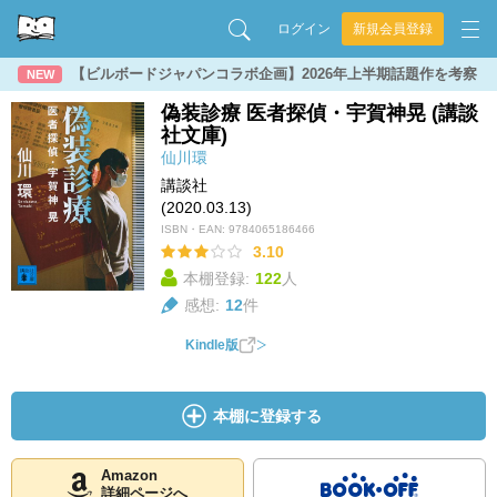
ログイン
新規会員登録
【ビルボードジャパンコラボ企画】2026年上半期話題作を考察
NEW
偽装診療 医者探偵・宇賀神晃 (講談
社文庫)
仙川環
講談社
(2020.03.13)
ISBN・EAN:
9784065186466
3.10
本棚登録:
122
人
感想:
12
件
Kindle版
本棚に登録する
Amazon
詳細ページへ