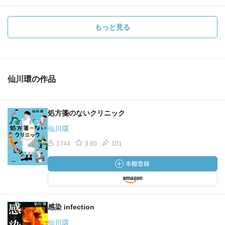
もっと見る
仙川環の作品
処方箋のないクリニック
仙川環
1744
3.60
101
感染 infection
仙川環