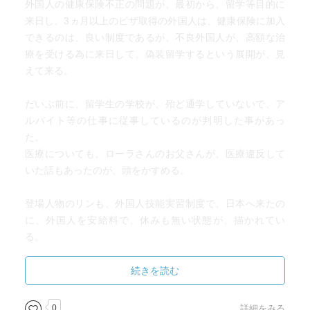
外国人の健康保険不正の問題が、最初から、留学等目的に
来日し、3ヵ月以上のビザ取得の外国人は、健康保険に加入
できるのは、良い制度であるが、不良外国人が、高額な治
療を受ける為に来日して、偽装留学するという展開が、見
えて来る。
だいぶ前に、留学生の学校が、殆ど通学していないで、ア
ルバイト等の仕事に従事しているのが判明した事があっ
た。
医療についても、ローラさんのお父さんが、医療違反して
いた話もあったのが、頭をかすめる。
登場人物のリンも、外国人技能実習制度で、日本へ来たの
に、外国人を安給料で、休みも無い状態が、描かれてい
る。
日本の企業も悪質なのがあるのだと・・・ブラック企業
が、・・・
続きを読む
最後は、腎臓移植問題へ展開していくのだが、身内からの
0
詳細をみる