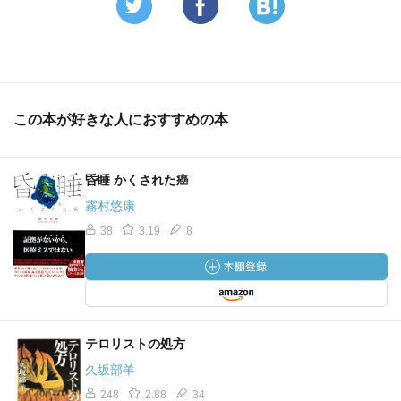
この本が好きな人におすすめの本
昏睡 かくされた癌
霧村悠康
38
3.19
8
テロリストの処方
久坂部羊
248
2.88
34