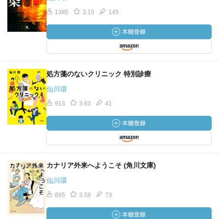
1385
3.15
145
処方箋のないクリニック 特別診療
仙川環
913
3.63
41
カナリア外来へようこそ (角川文庫)
仙川環
895
3.58
73