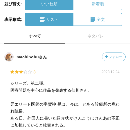
並び替え:
いいね順
新着順
表示形式:
リスト
全文
すべて
ネタバレ
machinobuさん
フォロー
3
2023.12.24
シリーズ、第二弾。
医療問題を中心に作品を発表する仙川さん。
元エリート医師の宇賀神 晃は、今は、とある診療所の雇わ
れ院長。
ある日、外国人に書いた紹介状がけんこうほけんあの不正
に加担していると叱責される。