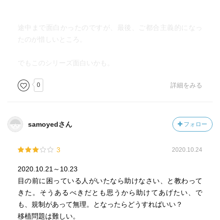
高齢者には、「きょういく」が、必要なのだけど、・・・
「今日行く」所が、・・・でも外出禁止だから・・・と、
途中まで面白かったのですが、最後、ご都合主義的になっ
答えておいた。
たのが惜しいところ。
しかし、この本を読んでいたら、ｐ188に、そのことが、書
かれており、「きょういく」だけでなく「きょうよう」
でもこのシリーズ面白いかも。
「今日（の）用」迄、記載されていた！
0
詳細をみる
なるほど、高齢者には「きょうよう」「きょういく」が、
必要なのだと・・・・
その上に「えいよう」も・・・栄養も・・・と、思ったけ
samoyedさん
フォロー
ど、どうでもエイヨウと、言われそうだ！（笑）
3
2020.10.24
本の話から逸れてしまった。（笑）
2020.10.21～10.23
目の前に困っている人がいたなら助けなさい、と教わって
きた。そうあるべきだとも思うから助けてあげたい、で
も、規制があって無理。となったらどうすればいい？
移植問題は難しい。