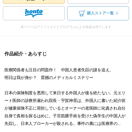
購入ストア一覧
本ページはアフィリエイトプログラムによる収益を得ています
作品紹介・あらすじ
医療関係者も注目の問題作！ 中国人患者失踪の謎を追え。
明日は我が身か？ 震撼のメディカルミステリー
日本の保険制度を悪用して来日する外国人が後を絶たない。元エリ
ート医師の診療所雇われ院長・宇賀神晃は、外国人に書いた紹介状
が健康保険不正に荷担しているとオーナーの老医師に叱責され自分
自身で真相を探るはめに。子宮筋腫手術を受けた偽学生の中国人が
失踪し、日本人ブローカーが殺される。事件の裏には医療界の...