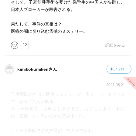
そして、子宮筋腫手術を受けた偽学生の中国人が失踪し、
日本人ブローカーが殺害される。
果たして、事件の真相は？
医療の闇に切り込む震撼のミステリー。
12
詳細をみる
kimikokumikenさん
フォロー
2021.05.21
千川環氏の本は、医療ミステリーが、多く、ハードブック
で、読みごたえがある。
今回単行本で、ぶ厚さもほどほど、活字も大きく、私に
は、最適！と、思いながら読み出した。
エリート医師の宇賀神晃が、主人公である。