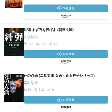
糾弾 まず石を投げよ (朝日文庫)
久坂部羊
145
3.42
15
死の点滴 (二見文庫 女医・倉石祥子シリーズ)
霧村悠康
88
3.31
9