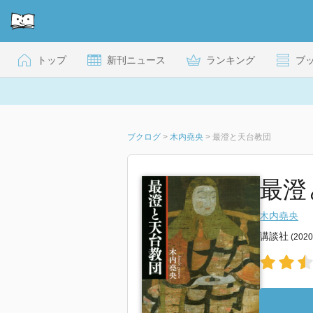
トップ
新刊ニュース
ランキング
ブ
ブクログ
>
木内堯央
>
最澄と天台教団
最澄
木内堯央
講談社
(202