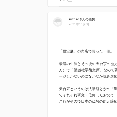
suznao
さん
の感想
2021年11月3日
「最澄展」の売店で買った一冊。
最澄の生涯とその後の天台宗の歴
ん）で「講談社学術文庫」なので硬
ージしかないのになかなか読み進
天台宗というのは法華経とかの「
てそれぞれ研究・信仰したおので
これがその後日本の仏教の総元締
法然、親鸞、日蓮などの鎌倉時代