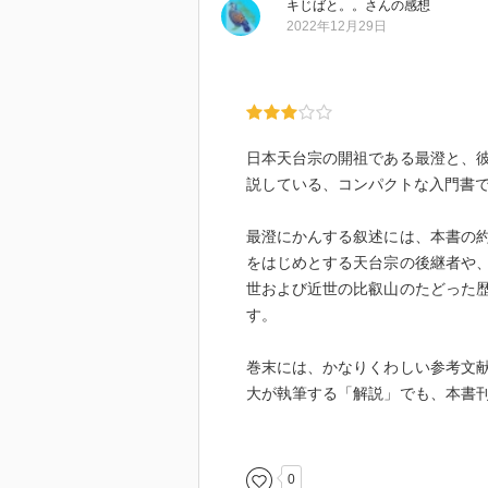
キじばと。。
さん
の感想
2022年12月29日
日本天台宗の開祖である最澄と、
説している、コンパクトな入門書
最澄にかんする叙述には、本書の
をはじめとする天台宗の後継者や
世および近世の比叡山のたどった
す。
巻末には、かなりくわしい参考文
大が執筆する「解説」でも、本書
書としては過大にも思える分量の
0