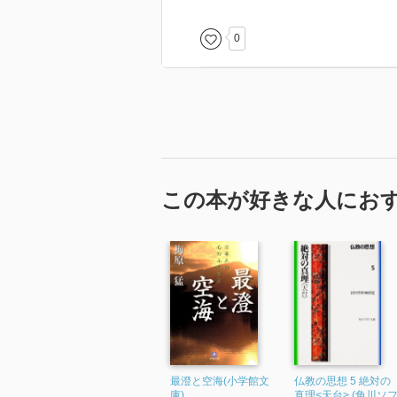
派閥間の争いは宗派間の軍事衝突
0
いに織田信長に全山焼き討ちにさ
その後、天海が徳川家康に取り入
江戸時代はこっちが実質的な本山
1970年代の本の文庫化で、あと
ばてつやと友達で一緒にマンガ書
この本が好きな人にお
最澄と空海(小学館文
仏教の思想 5 絶対の
庫)
真理<天台> (角川ソ