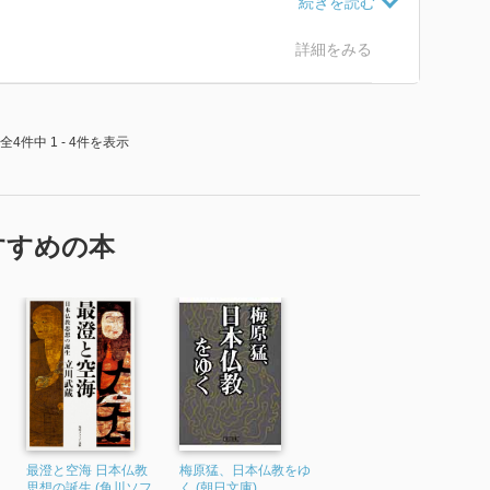
も起こすようになり傭兵みたいな「僧兵」が出現し、つ
詳細をみる
れて武装解除。
って、比叡山江戸支店として東叡山寛永寺が設立され、
全4件中 1 - 4件を表示
だったらしい。
がきを息子の仏教学者が書いている。著者はこども頃ち
いてたそうです。
すすめの本
最澄と空海 日本仏教
梅原猛、日本仏教をゆ
フ
思想の誕生 (角川ソフ
く (朝日文庫)