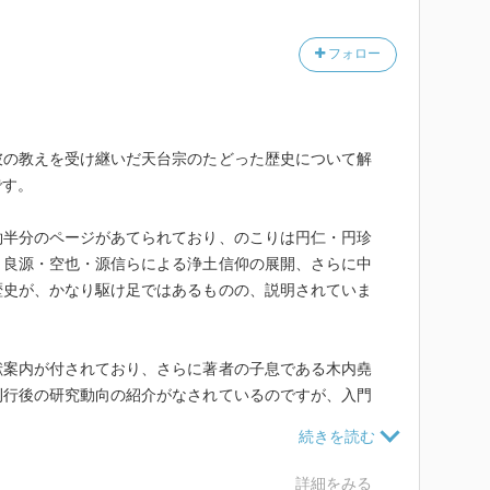
フォロー
彼の教えを受け継いだ天台宗のたどった歴史について解
です。
約半分のページがあてられており、のこりは円仁・円珍
、良源・空也・源信らによる浄土信仰の展開、さらに中
歴史が、かなり駆け足ではあるものの、説明されていま
献案内が付されており、さらに著者の子息である木内堯
刊行後の研究動向の紹介がなされているのですが、入門
文献がならべられています。
詳細をみる