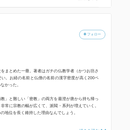
フォロー
史をまとめた一冊。著者はガチの仏教学者（かつお坊さ
い。お経の名前と仏僧の名前の漢字密度が高く200ペ
めなかった。
顕教」と難しい「密教」の両方を最澄が唐から持ち帰っ
、非常に宗教の幅が広くて、派閥・系列が増えていく。
めの地位を長く維持した理由なんでしょう。
に勃興する大衆仏教はどれも比叡山出身。