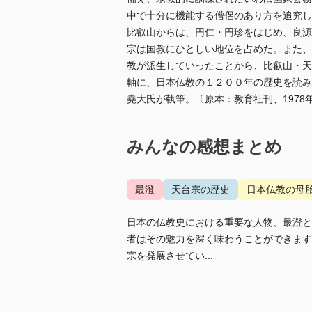
中で十分に機能する僧侶のあり方を追究し
比叡山からは、円仁・円珍をはじめ、良源
宗は国教にひとしい地位を占めた。また、
教が派生していったことから、比叡山・天
軸に、日本仏教の１２００年の歴史を読み
堯大氏が執筆。〔原本：教育社刊、1978
みんなの感想まとめ
最澄
天台宗の歴史
日本仏教の母
日本の仏教史における重要な人物、最澄と
者はその魅力を深く味わうことができます
宗を発展させてい...