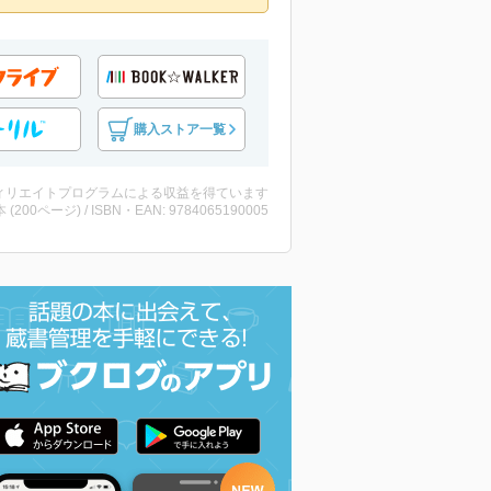
購入ストア一覧
ィリエイトプログラムによる収益を得ています
・本 (200ページ) / ISBN・EAN: 9784065190005