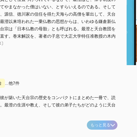
てやまなかった僧はいない、とすらいえるのである。そして
、源信、徳川家の信任を得た天海らの高僧を輩出して、天台
最澄以来培われた一乗仏教の思想からは、いわゆる鎌倉新仏
台宗は「日本仏教の母胎」とも呼ばれる。最澄と天台教団を
直す。巻末解説を、著者の子息で大正大学特任准教授の木内
年〕
胎
...他7件
彼が築いた天台宗の歴史をコンパクトにまとめた一冊で、読
。最澄の生涯や教え、そして彼の弟子たちがどのように天台
もっと見る