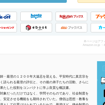
本ページはアフ
Amazon.co.jp 
師・最澄の１２００年大遠忌を迎える。平安時代に真言宗を
く語られる最澄の評伝と、その後の弟子たちの活動、さらに
果たした役割をコンパクトに学ぶ良質な概説書。
対象だっただけではなく、学問そのものであり、社会制度を
、安定させる機能をも期待されていた。僧侶は思想・教養を
員として位置づけられているなかで、最澄ほど、律令制度の