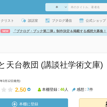
ックリスト
談話室
ブクログ通信
公式ショップ
「ブクログ・ブック第二弾」制作決定＆掲載する感想大募集！
NEW
と天台教団 (講談社学術文庫)
0年3月12日発売)
2.50
本棚登録 :
46
人
感想 :
7
件
本棚に登録