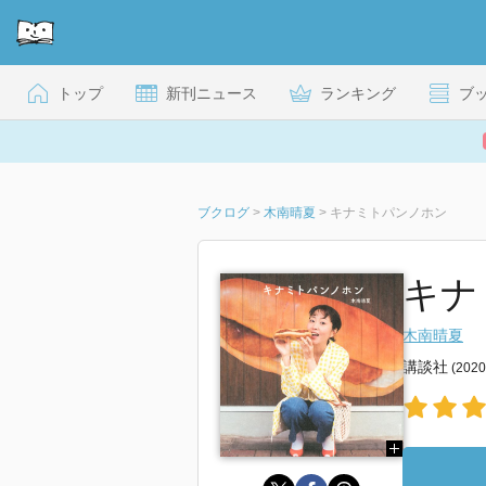
トップ
新刊ニュース
ランキング
ブ
ブクログ
>
木南晴夏
>
キナミトパンノホン
キナ
木南晴夏
講談社
(202