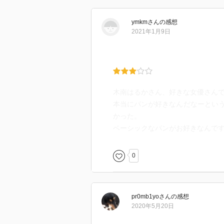
ymkm
さん
の感想
2021年1月9日
木南はるかさん、好きな女優さん
本当にパンが好きなんだなーとい
かった。
ベーシックなパンがお好きなんで
0
pr0mb1yo
さん
の感想
2020年5月20日