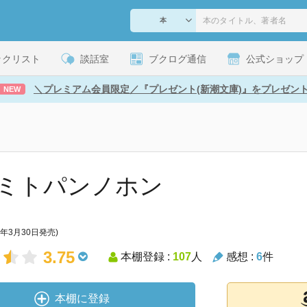
ックリスト
談話室
ブクログ通信
公式ショップ
＼プレミアム会員限定／『プレゼント(新潮文庫)』をプレゼン
NEW
ミトパンノホン
0年3月30日発売)
3.75
本棚登録 :
107
人
感想 :
6
件
本棚に登録