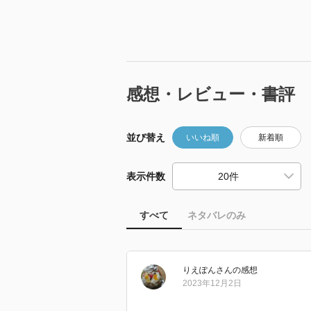
感想・レビュー・書評
並び替え
いいね順
新着順
表示件数
すべて
ネタバレのみ
りえぽん
さん
の感想
2023年12月2日