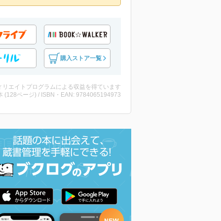
購入ストア一覧
ィリエイトプログラムによる収益を得ています
・本 (128ページ) / ISBN・EAN: 9784065194973