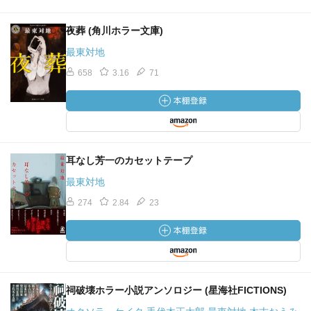
夜葬 (角川ホラー文庫)
最東対地
658
3.16
71
耳なし芳一のカセットテープ
最東対地
274
2.84
23
祠破壊ホラー小説アンソロジー (星海社FICTIONS)