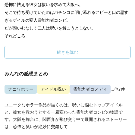
恐怖に怯える彼女は救いを求めて大阪へ。
そこで待ち受けていたのはパチンコに明け暮れるアビーと口の悪す
ぎるゲイルの変人霊能力者コンビ。
だが願いむなしく二人は呪いを解こうとしない。
それどころ...
続きを読む
みんなの感想まとめ
ナニワホラー
アイドル呪い
霊能力者コメディ
...他7件
ユニークなホラー作品が描くのは、呪いに悩むトップアイドル
と、彼女を救おうとする一風変わった霊能力者コンビの物語で
す。大阪を舞台に、関西弁が飛び交う中で展開されるストーリー
は、恐怖と笑いが絶妙に交錯して...