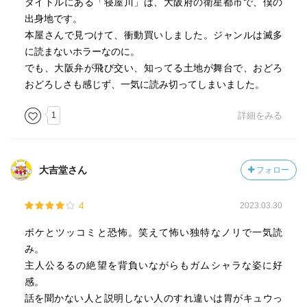
タイトルにある「寝屋川」は、大阪府の衛星都市で、僕の
出身地です。
本屋さんで見つけて、衝動買いしました。ジャンルは滅多
に読まないホラーなのに。
でも、大阪弁が飛び交い、知ってる土地が舞台で、おどろ
おどろしさも感じず、一気に読み切ってしまいました。
1
詳細をみる
大吉堂さん
フォロー
4
2023.03.30
ボケとツッコミと恐怖。笑えて怖い独特なノリで一気読
み。
主人公るるの絶望を背負いながらもガムシャラな姿に好
感。
話を聞かない人と説明しない人のすれ違いは胃がキュウっ