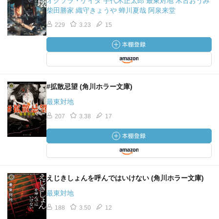
オクソラ・ケイタ 手代木正太郎 最東対地 木古おうみ
柴田勝家 織守きょうや 蝉川夏哉 阿泉来堂
229
3.23
15
#拡散忌望 (角川ホラー文庫)
最東対地
207
3.38
17
えじきしょんを呼んではいけない (角川ホラー文庫)
最東対地
188
3.50
12