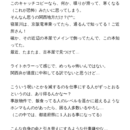
このキャッチコピーなら、何か、喋りが滑って、寒くなる
（これが恐怖）みたいに思ってしまう。
そんなん思うの関西地方だけ？(^^;;
寝屋川は、京阪電車乗ってたら、通るんで知ってる！ご近
所さん！
確か、その近辺の本屋でメインで飾ってたんで、この本知
ってた。
最近、たまたま、古本屋で見つけて…
ライトホラーって感じで、めっちゃ怖いんではない。
関西弁が適度に中和してる訳でないと思うけど…
こういう呪いとかを滅するのを仕事にする人がずっとおる
というのは、あり得るんかな〜？
事故物件で、飯食ってる人のレベルを遥かに超えるような
ホンマもんのがあったら、困る人多数いるやろし…
（この中では、都道府県に１人おる事になってる）
こんな自身の命と引き替えにするような仕事嫌やな…