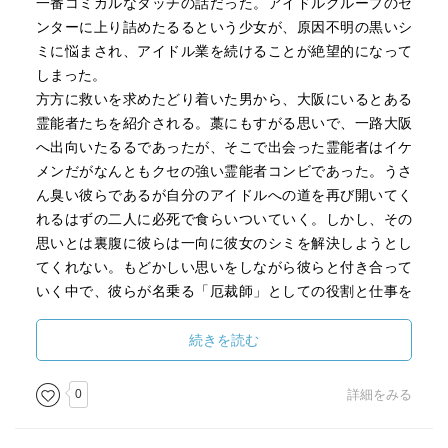
一番コミカルなタッチの話だった。アイドルグループのセ
ンターに上り詰めたるるという少女が、原因不明の黒いシ
ミに悩まされ、アイドル業を続けることが絶望的になって
しまった。
方方に救いを求めたどり着いた男から、大阪にいるとある
霊能者たちを紹介される。藁にもすがる思いで、一路大阪
へ出向いたるるであったが、そこで出会った霊能者はイケ
メンだがなんともクセの強い霊能者コンビであった。うさ
ん臭い彼らであるが自分のアイドルへの道を再び開いてく
れるはずの二人に必死で食らいついていく。しかし、その
思いとは裏腹に彼らは一向に彼女のシミを解決しようとし
てくれない。もどかしい思いをしながら彼らと付き合って
いく中で、彼らが名乗る「厄裁師」としての役割と仕事を
知り、るるは希望と絶望を行き来する。
コミカルでテンションの高いシーンと、陰鬱で絶望的なシ
続きを読む
ーンとの落差が凄まじい話だった。るると変人霊能者コン
ビであるアビーとゲイルの日常会話と、その日常を重ねる
0
詳細をみる
につれてわかり始める二人が生業としている「厄裁師」の
真実との差が本当にすごい。ホラー小説の霊能者は大体