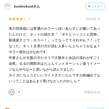
が、主人公や、作中に出てくる人物の霊的な悩みを解決し
bookrokuidさん
フォロー
てくれる強い味方！といった印象だが、アビーとゲイルは
ちょっとニュアンスが違う。確かに助けるが、それが読者
4
2024.06.12
や主人公のるるが望む結末を迎えるかどうかは別の話。
この部分がかなりこの物語の絶望的なシーンをより一層そ
本の背表紙には普通のホラーっぽいあらすじが書いてあっ
うたらしめていて読んでいてしんどい。彼らが負わされて
たんだけど、ネットの紹介文『「ボケとツッコミと恐怖」
いる業もしんどい。るるが彼らに期待していたことを私も
新感覚ナニワ・ホラー！』ってなっててそれやん？！って
期待していたので、真実を彼らの口からきいたときはなか
なった。ネット文章の方が読む人多いんとちゃうかなぁ？
なか理解できなかった。そんなひどいことがあるのかよ、
ホラー成分は少なめです。
というのが率直な感想。もっと何とかならないのかと思う
作者さんが大阪の方だそうで大阪弁と会話の流れがすごく
が、どうにもならない。ただ、迎える結末に納得ができな
自然。るるの関西弁はたぶんイントネーション違うイメー
いながら、何とか自分の中で感情の折り合いをつけながら
ジなんやろな〜と思いながら読んでました。
読み進めていき、るるが迎えた結末はよかった。
タイガにちょうどいいライトさだったんですが続編出てな
この結末にを読み終えて、ここに至るまでの絶望と恐怖が
いってことはあんまり受けなかったのかしら？
全部報われた。終わり良ければ総て良しというのは少々強
引だが、終わりだけでも救いがあってよかった。 いつもの
0
詳細をみる
最東対地さんのねちっこさはほどほどなのでサクサク読め
た。だが、唐突に表れる陰鬱な展開にはご注意をという一
冊でした。