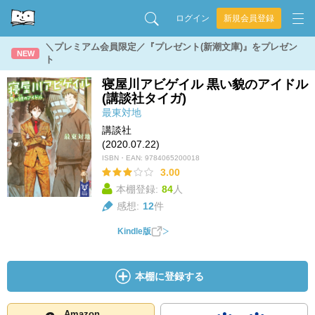
ログイン
新規会員登録
＼プレミアム会員限定／『プレゼント(新潮文庫)』をプレゼン
NEW
ト
寝屋川アビゲイル 黒い貌のアイドル
(講談社タイガ)
最東対地
講談社
(2020.07.22)
ISBN・EAN:
9784065200018
3.00
本棚登録:
84
人
感想:
12
件
Kindle版
本棚に登録する
Amazon