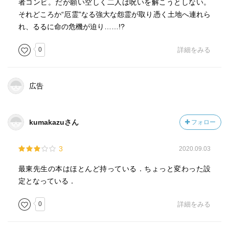
者コンビ。だが願い空しく二人は呪いを解こうとしない。
それどころか“厄霊”なる強大な怨霊が取り憑く土地へ連れら
れ、るるに命の危機が迫り……!?
0
詳細をみる
広告
kumakazuさん
フォロー
3
2020.09.03
最東先生の本はほとんど持っている．ちょっと変わった設
定となっている．
0
詳細をみる