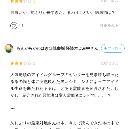
3
2021.04.27
面白いが、前ふりが長すぎた。まわりくどい。結局猫は？
1
詳細をみる
もんがらかわはぎ@読書垢 怪談本よみ中さん
フォロー
3
2024.10.06
人気絶頂のアイドルグループのセンターを見事勝ち取った
るるの顔と体に突然現れた黒いシミ。シミによってアイド
ル生命を断たれたるるは、とある霊能者を紹介された。し
かし、紹介された霊能者は変人霊能者コンビで……！？
***
久しぶりの最東対地さんの本。今まで読んできた本の中で