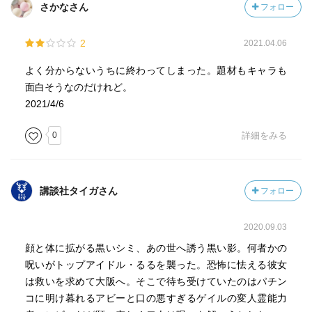
さかなさん
フォロー
2
2021.04.06
よく分からないうちに終わってしまった。題材もキャラも
面白そうなのだけれど。
2021/4/6
0
詳細をみる
講談社タイガさん
フォロー
2020.09.03
顔と体に拡がる黒いシミ、あの世へ誘う黒い影。何者かの
呪いがトップアイドル・るるを襲った。恐怖に怯える彼女
は救いを求めて大阪へ。そこで待ち受けていたのはパチン
コに明け暮れるアビーと口の悪すぎるゲイルの変人霊能力