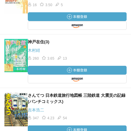
16
3.50
5
神戸在住(3)
木村紺
260
3.65
13
さんてつ 日本鉄道旅行地図帳 三陸鉄道 大震災の記録
(バンチコミックス)
吉本浩二
347
4.23
54