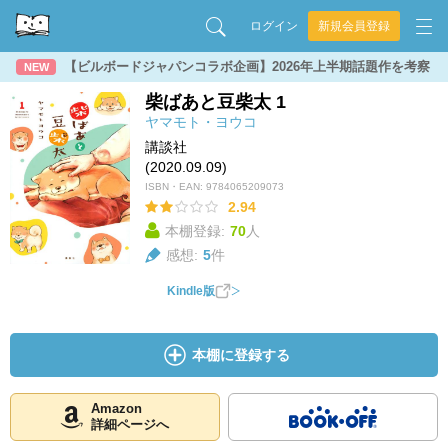
ログイン
新規会員登録
【ビルボードジャパンコラボ企画】2026年上半期話題作を考察
NEW
柴ばあと豆柴太 1
ヤマモト・ヨウコ
講談社
(2020.09.09)
ISBN・EAN:
9784065209073
2.94
本棚登録:
70
人
感想:
5
件
Kindle版
本棚に登録する
Amazon
詳細ページへ