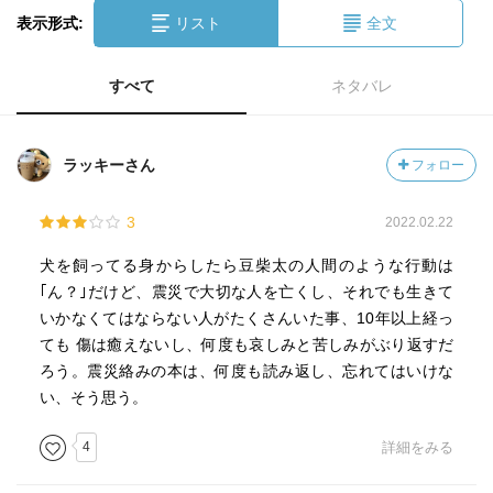
表示形式:
リスト
全文
すべて
ネタバレ
ラッキーさん
フォロー
3
2022.02.22
犬を飼ってる身からしたら豆柴太の人間のような行動は
｢ん？｣だけど、震災で大切な人を亡くし、それでも生きて
いかなくてはならない人がたくさんいた事、10年以上経っ
ても 傷は癒えないし、何度も哀しみと苦しみがぶり返すだ
ろう。震災絡みの本は、何度も読み返し、忘れてはいけな
い、そう思う。
4
詳細をみる