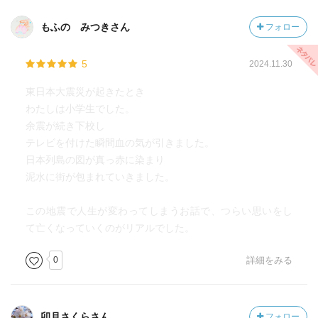
もふの みつきさん
フォロー
5
2024.11.30
東日本大震災が起きたとき
わたしは小学生でした。
余震が続き下校し
テレビを付けた瞬間血の気が引きました。
日本列島の図が真っ赤に染まり
泥水に街が包まれていきました。
この地震で人生が変わってしまうお話で、つらい思いをし
て亡くなっていくのがリアルでした。
0
詳細をみる
卯月さくらさん
フォロー