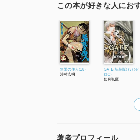
この本が好きな人にお
無限の住人(18)
GATE(新装版) (3) (ゼ
沙村広明
ロC)
如月弘鷹
著者プロフィール