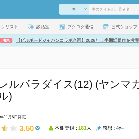
ックリスト
談話室
ブクログ通信
公式ショップ
【ビルボードジャパンコラボ企画】2026年上半期話題作を考察
NEW
レルパラダイス(12) (ヤンマ
ル)
0年11月6日発売)
3.50
本棚登録 :
181
人
感想 :
4
件