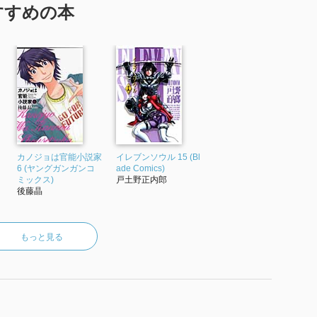
すすめの本
カノジョは官能小説家
イレブンソウル 15 (Bl
6 (ヤングガンガンコ
ade Comics)
ミックス)
戸土野正内郎
後藤晶
もっと見る