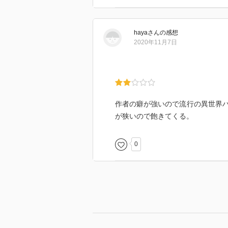
haya
さん
の感想
2020年11月7日
作者の癖が強いので流行の異世界
が狭いので飽きてくる。
0