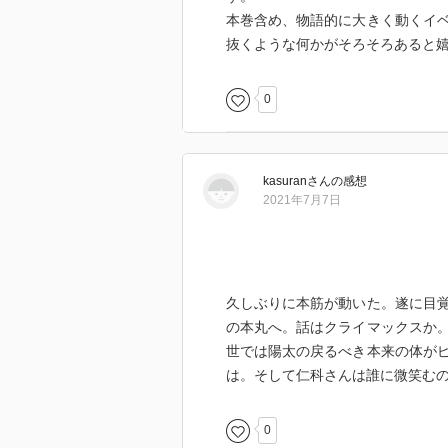
本巻含め、物語的に大きく動くイ
抜くような何かがそろそろあると
0
kasuran
さん
の感想
2021年7月7日
久しぶりに本筋が動いた。遂に目
の本丸へ。話はクライマックスか
世では陽太の戻るべき本来の体が
は。そして仁科さんは誰に微笑む
0