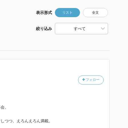
表示形式
リスト
全文
絞り込み
フォロー
再会。
行しつつ、えろんえろん満載。