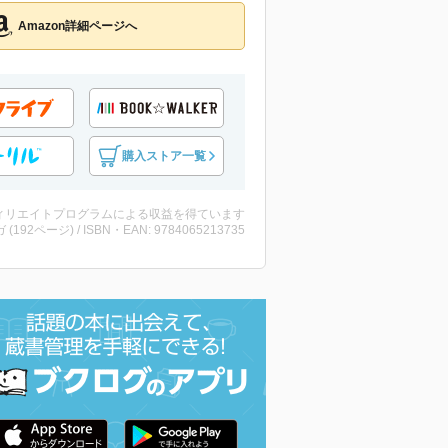
Amazon詳細ページへ
購入ストア一覧
ィリエイトプログラムによる収益を得ています
 (192ページ) / ISBN・EAN: 9784065213735