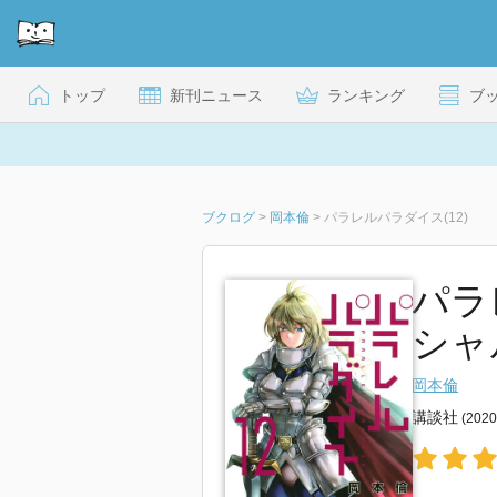
トップ
新刊ニュース
ランキング
ブ
ブクログ
>
岡本倫
>
パラレルパラダイス(12)
パラ
シャ
岡本倫
講談社
(202