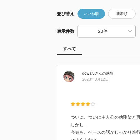
並び替え
いいね順
新着順
表示件数
すべて
dowafu
さん
の感想
2023年3月12日
ついに、ついに主人公の幼馴染と
しかし…
今巻も、ベースの話がしっかり進
たまらんねw