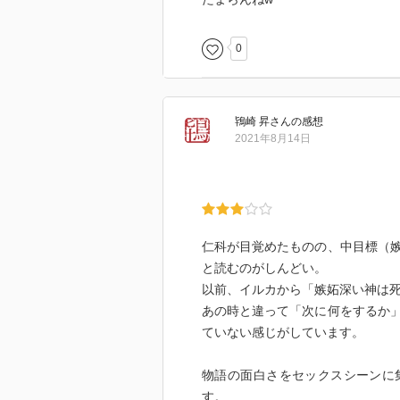
0
鴇崎 昇
さん
の感想
2021年8月14日
仁科が目覚めたものの、中目標（
と読むのがしんどい。
以前、イルカから「嫉妬深い神は
あの時と違って「次に何をするか
ていない感じがしています。
物語の面白さをセックスシーンに
す。