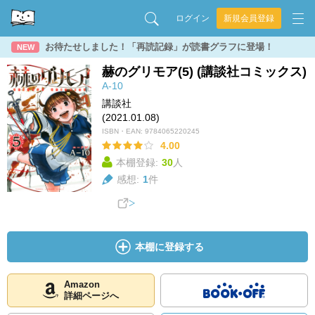
ログイン
新規会員登録
お待たせしました！「再読記録」が読書グラフに登場！
NEW
赫のグリモア(5) (講談社コミックス)
A-10
講談社
(2021.01.08)
ISBN・EAN:
9784065220245
4.00
本棚登録:
30
人
感想:
1
件
本棚に登録する
Amazon
詳細ページへ