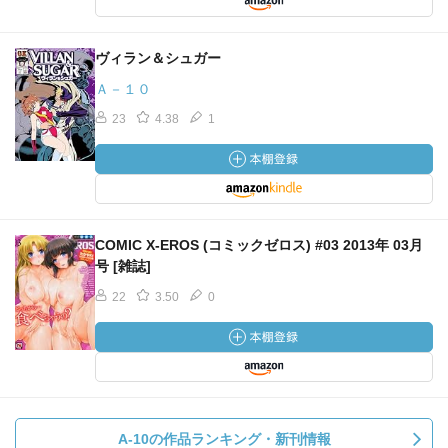
ヴィラン＆シュガー
Ａ－１０
23
4.38
1
COMIC X-EROS (コミックゼロス) #03 2013年 03月
号 [雑誌]
22
3.50
0
A-10の作品ランキング・新刊情報