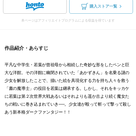
購入ストア一覧
本ページはアフィリエイトプログラムによる収益を得ています
作品紹介・あらすじ
平凡な中学生・若葉が曾祖母から相続した奇妙な形をしたペンと巨
大な洋館。その洋館に幽閉されていた「あかずきん」を名乗る謎の
少女を解放したことで、描いた絵を具現化する力を持ち人々を救う
「書の魔導士」の役目を若葉は継承する。しかし、それをキッカケ
に若葉は第２次世界大戦あるいはそれよりも遥か古より続く魔女た
ちの戦いに巻き込まれていき──。少女達が殴って斬って撃って殺し
あう新本格ダークファンタジー！！
...