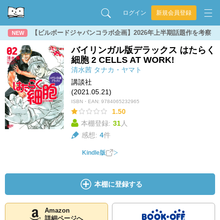
ログイン
新規会員登録
【ビルボードジャパンコラボ企画】2026年上半期話題作を考察
NEW
バイリンガル版デラックス はたらく
細胞 2 CELLS AT WORK!
清水茜
タナカ・ヤマト
講談社
(2021.05.21)
ISBN・EAN:
9784065232965
1.50
本棚登録:
31
人
感想:
4
件
Kindle版
本棚に登録する
Amazon
詳細ページへ