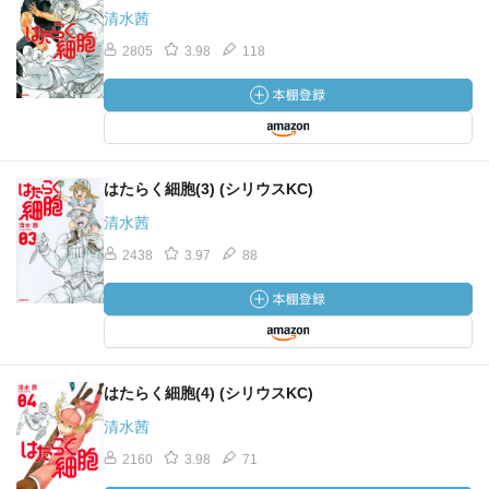
清水茜
2805
3.98
118
はたらく細胞(3) (シリウスKC)
清水茜
2438
3.97
88
はたらく細胞(4) (シリウスKC)
清水茜
2160
3.98
71