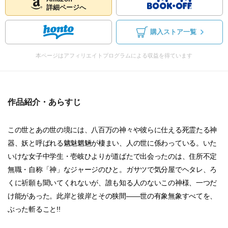
詳細ページへ
購入ストア一覧
本ページはアフィリエイトプログラムによる収益を得ています
作品紹介・あらすじ
この世とあの世の境には、八百万の神々や彼らに仕える死霊たる神
器、妖と呼ばれる魑魅魍魎が棲まい、人の世に係わっている。いた
いけな女子中学生・壱岐ひよりが道ばたで出会ったのは、住所不定
無職・自称「神」なジャージのひと。ガサツで気分屋でヘタレ、ろ
くに祈願も聞いてくれないが、誰も知る人のないこの神様、一つだ
け能があった。此岸と彼岸とその狭間――世の有象無象すべてを、
ぶった斬ること!!