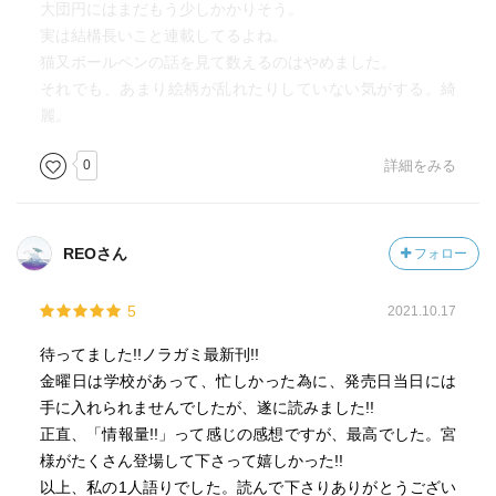
大団円にはまだもう少しかかりそう。
実は結構長いこと連載してるよね。
猫又ボールペンの話を見て数えるのはやめました。
それでも、あまり絵柄が乱れたりしていない気がする。綺
麗。
0
詳細をみる
REOさん
フォロー
5
2021.10.17
待ってました!!ノラガミ最新刊!!
金曜日は学校があって、忙しかった為に、発売日当日には
手に入れられませんでしたが、遂に読みました!!
正直、「情報量!!」って感じの感想ですが、最高でした。宮
様がたくさん登場して下さって嬉しかった!!
以上、私の1人語りでした。読んで下さりありがとうござい