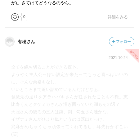
が)。さてはてどうなるのやら。
0
詳細をみる
有穂さん
フォロー
2021.10.24
全てを絶ち切ることができる夜卜。
ようやく主人公っぽい設定が来たってもっと喜べばいいの
に、そんな余裕もなし。
いいところまで追い詰めているんだけどなぁ。
琵琶湖の辺りをアラハバキさんが任されたことも不穏。恵
比寿くんとタケミカさんが漕ぎ回っていた湖もその辺？
天照さんの後ろの三人は鏡、剣、勾玉さん達かな。
イザナミさんがひより似というのは既出だっけ。
兆麻がめちゃくちゃ頑張ってくれてるし、耳先行かすごい
(笑)