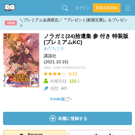
ログイン
新規会員登録
＼プレミアム会員限定／『プレゼント(新潮文庫)』をプレゼン
NEW
ト
ノラガミ(24)拾遺集 参 付き 特装版
(プレミアムKC)
あだちとか
講談社
(2021.10.15)
ISBN・EAN:
9784065233733
4.13
本棚登録:
122
人
感想:
4
件
Kindle版
本棚に登録する
Amazon