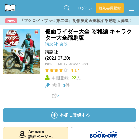
ログイン
新規会員登録
「ブクログ・ブック第二弾」制作決定＆掲載する感想大募集！
NEW
仮面ライダー大全 昭和編 キャラク
ター大全縮刷版
講談社
東映
講談社
(2021.07.20)
ISBN・EAN:
9784065245293
4.17
本棚登録:
22
人
感想:
1
件
本棚に登録する
Amazon
詳細ページへ