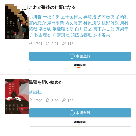
これが最後の仕事になる
小川哲 一穂ミチ 五十嵐律人 呉勝浩 夕木春央 多崎礼
宮内悠介 岸田奈美 方丈貴恵 柿原朋哉 桃野雑派 河村
拓哉 潮谷験 献鹿狸太朗 白井智之 真下みこと 真梨幸
子 秋吉理香子 講談社 須藤古都離 夕木春央
1791
3.21
116
黒猫を飼い始めた
講談社
1700
3.20
129