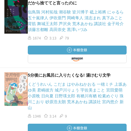
だから捨ててと言ったのに
似鳥鶏 河村拓哉 潮谷験 皆川博子 砥上裕將 にゃるら
五十嵐律人 伊吹亜門 岡崎隼人 清志まれ 真下みこと
背筋 舞城王太郎 芦沢央 荒木あかね 講談社 金子玲介
須藤古都離 高田崇史 黒澤いづみ
1674
3.13
79
5分後にお風呂に入りたくなる! 湯けむり文学
くどうれいん こだま はやみねかおる 一穂ミチ 上坂あ
ゆ美 君嶋彼方 城戸川りょう 宇佐美まこと 宮田愛萌
小原晩 日向夏 日野瑛太郎 有栖川有栖 松素めぐり 珠
川こおり 砂原浩太朗 荒木あかね 講談社 宮内悠介 新
山
1346
3.14
9