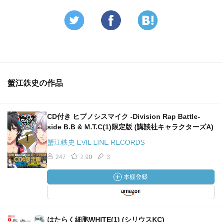
蟹江鉄史の作品
CD付き ヒプノシスマイク -Division Rap Battle-
side B.B & M.T.C(1)限定版 (講談社キャラクターズA)
蟹江鉄史 EVIL LINE RECORDS
247
2.90
3
はたらく細胞WHITE(1) (シリウスKC)