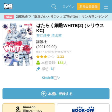
ログイン
新規会員登録
2週連続で『薬屋のひとりごと』17巻が1位！マンガランキング
NEW
はたらく細胞WHITE(2) (シリウス
KC)
蟹江鉄史
清水茜
講談社
(2021.09.09)
ISBN・EAN:
9784065248737
3.33
本棚登録:
134
人
感想:
6
件
Kindle版
本棚に登録する
Amazon
詳細ページへ