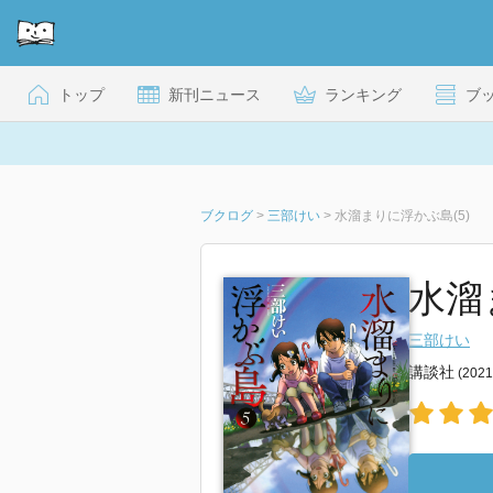
トップ
新刊ニュース
ランキング
ブ
ブクログ
>
三部けい
>
水溜まりに浮かぶ島(5)
水溜
三部けい
講談社
(202