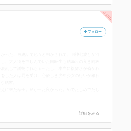
フォロー
白かった。最終話で色々と明かされて、明神七波とか河
なし。大人湊を怪しんでいた同級生も結局只の良き同級
で混乱して誘拐されちゃったし。本当に複雑さが省かれ
とをした人は罰を受け、心優しき少年少女の行いが報わ
うな結末。
迎えに来た様子。良かった良かった。めでたしめでたし
詳細をみる