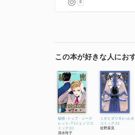
0
る」湊。
そもそもの入れ替わりは一体何だ
止める・救うための何らかの意思
この本が好きな人にお
秘密 -トップ・シーク
ミギとダリ 6 (ハルタ
レット- 7 (ジェッツコ
コミックス)
ミックス)
佐野菜見
清水玲子