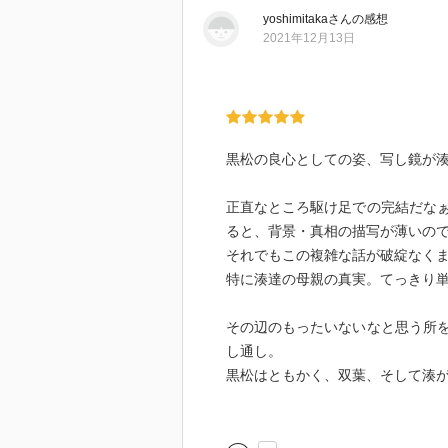
yoshimitaka
さん
の感想
2021年12月13日
黒松の良心としての姿、写し鏡が
正直なところ駆け足での完結だな
ると、背景・真相の描写が薄いの
それでもこの複雑な話が破綻なく
特に湊達の母親の真実。てっきり
その辺のもったいないなと思う所
し通し。
黒松はともかく、双葉、そして湊
そして決着。
…最終的に黒松に救いはあったと