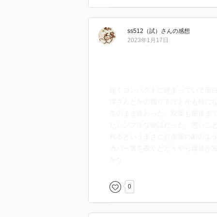
ss512（試）
さん
の感想
2023年1月17日
短くコンパクトに纏まっていて面
津さんとかの掘り下げとかも特に
生のまま終わった。双葉も最後ま
たシンプルな物語だった。悪いこ
れるというまさにお伽噺の劇のよ
カバー裏を覗くとどうやら母親が
かな。
0