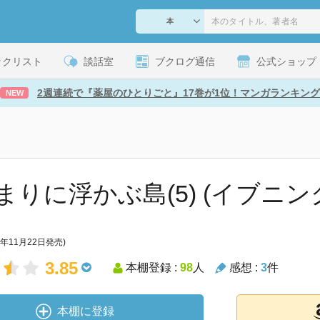
ックリスト
談話室
ブクログ通信
公式ショップ
2週連続で『薬屋のひとりごと』17巻が1位！マンガランキング
NEW
まりに浮かぶ島(5) (イブニング
1年11月22日発売)
3.85
本棚登録 :
98
人
感想 :
3
件
本棚に登録