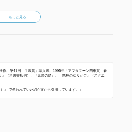
もっと見る
佳作。第41回「手塚賞」準入選。1995年「アフタヌーン四季賞 春
リ』（角川書店刊）、『鬼燈の島』、『魍魎のゆりかご』（スクエ
１１）』 で使われていた紹介文から引用しています。」