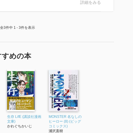
詳細をみる
ったのか、という謎は残りますが、もしかすると黒松を
だったのかもしれないな、と思うのでした。
全3件中 1 - 3件を表示
すすめの本
生存 LifE (講談社漫画
MONSTER 名なしの
文庫)
ヒーロー (8) (ビッグ
かわぐちかいじ
コミックス)
浦沢直樹