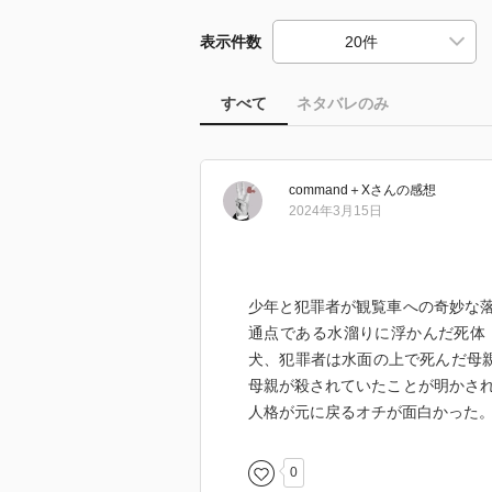
表示件数
すべて
ネタバレのみ
command＋X
さん
の感想
2024年3月15日
少年と犯罪者が観覧車への奇妙な
通点である水溜りに浮かんだ死体
犬、犯罪者は水面の上で死んだ母
母親が殺されていたことが明かさ
人格が元に戻るオチが面白かった
0