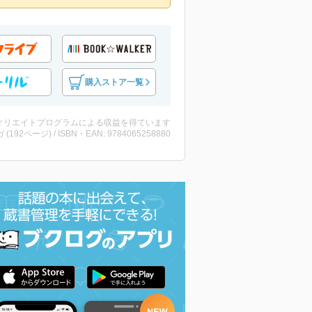
購入ストア一覧
ィリエイトプログラムによる収益を得ています
 (192ページ) / ISBN・EAN: 9784065258880