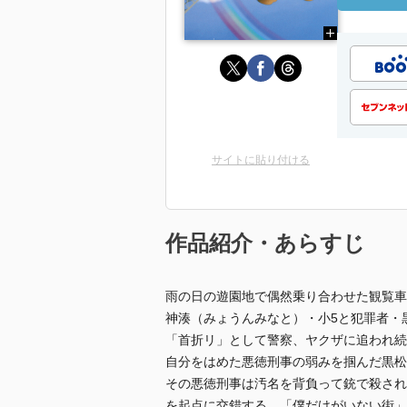
サイトに貼り付ける
作品紹介・あらすじ
雨の日の遊園地で偶然乗り合わせた観覧車
神湊（みょうんみなと）・小5と犯罪者・
「首折リ」として警察、ヤクザに追われ続
自分をはめた悪徳刑事の弱みを掴んだ黒松
その悪徳刑事は汚名を背負って銃で殺され
を起点に交錯する。「僕だけがいない街」