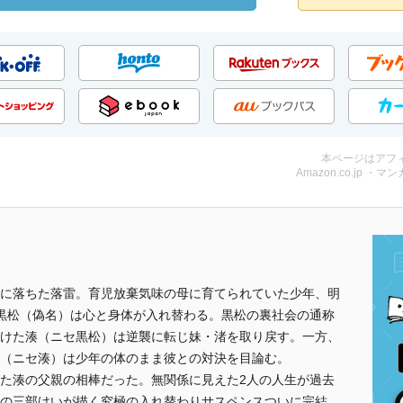
本ページはアフ
Amazon.co.jp ・マンガ
に落ちた落雷。育児放棄気味の母に育てられていた少年、明
黒松（偽名）は心と身体が入れ替わる。黒松の裏社会の通称
けた湊（ニセ黒松）は逆襲に転じ妹・渚を取り戻す。一方、
（ニセ湊）は少年の体のまま彼との対決を目論む。
た湊の父親の相棒だった。無関係に見えた2人の人生が過去
の三部けいが描く究極の入れ替わりサスペンスついに完結。