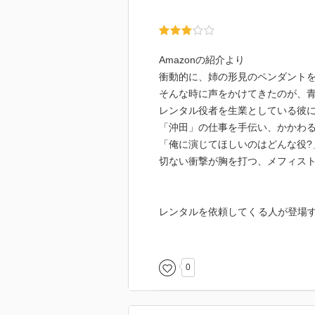
Amazonの紹介より
衝動的に、姉の形見のペンダント
そんな時に声をかけてきたのが、
レンタル役者を生業としている彼
「沖田」の仕事を手伝い、かかわ
「俺に演じてほしいのはどんな役?
切ない衝撃が胸を打つ、メフィスト
レンタルを依頼してくる人が登場
すが、その秘密に心苦しくなりま
な、心が繊細だなと感じました。
0
なかなか周囲に打ち明けられない
溝」を埋めていくのか？
それぞれが自分自身と向き合い、