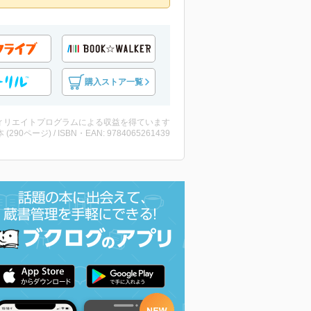
購入ストア一覧
ィリエイトプログラムによる収益を得ています
・本 (290ページ) / ISBN・EAN: 9784065261439