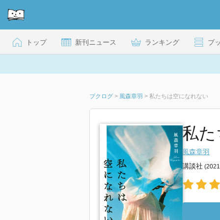
トップ
新刊ニュース
ランキング
ブ
ブクログ
>
風森章羽
>
私たちは空になれない
私た
風森章羽
講談社
(202