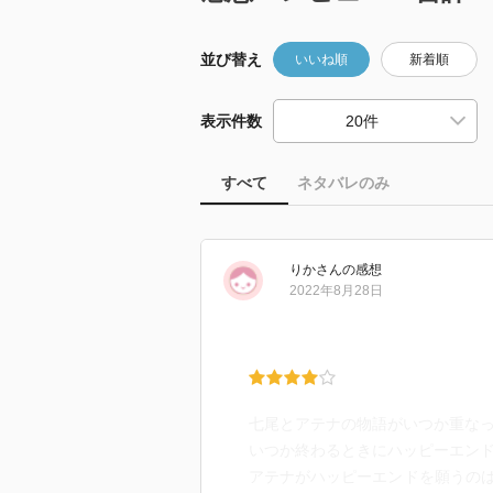
並び替え
いいね順
新着順
表示件数
すべて
ネタバレのみ
りか
さん
の感想
2022年8月28日
七尾とアテナの物語がいつか重な
いつか終わるときにハッピーエン
アテナがハッピーエンドを願うの