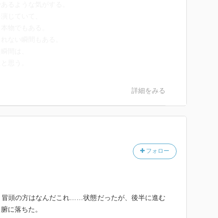
であるような気がする。
を演じていて、
と本物でもある。
されない瞬間もある。
た瞬間は、
たと思う。
詳細をみる
フォロー
。冒頭の方はなんだこれ……状態だったが、後半に進む
、腑に落ちた。