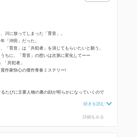
を、川に放ってしまった「育音」。
青年「沖田」だった。
に、「育音」は「共犯者」を演じてもらいたいと願う。
るうちに、「育音」の想いは次第に変化してーー
」「共犯者」
賞作家快心の傑作青春ミステリー!
するたびに主要人物の裏の顔が明らかになっていくので
した。全てを理解することは難しかったですが、みん
詳細をみる
「秘密」をもつ登場人物達が、どのようにして「心の
苦悩しながらも日々を過ごしている姿が、微笑ましくも