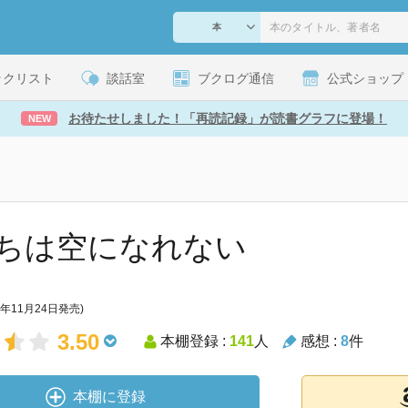
ックリスト
談話室
ブクログ通信
公式ショップ
お待たせしました！「再読記録」が読書グラフに登場！
NEW
ちは空になれない
1年11月24日発売)
3.50
本棚登録 :
141
人
感想 :
8
件
本棚に登録