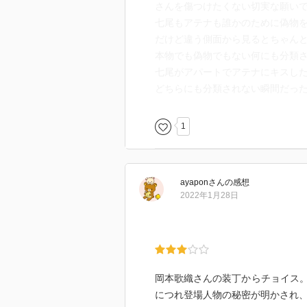
さんを傷つけたくない切実な願い
七尾もアテナも誰かのために偽物
だけど違う側面から見るとちゃん
本物でも偽物でもない何にも分類
七尾がアパートでアテナにキスし
どちらにも分類されない瞬間だっ
1
ayapon
さん
の感想
2022年1月28日
岡本歌織さんの装丁からチョイス
につれ登場人物の秘密が明かされ