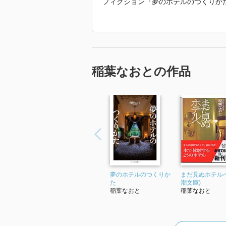
フィクション『夢のホテルのつくりか
ル』、児童小説『サクラの川とミライ
究所』、写真集『津山 美しい建築の
する貢献により、日本建築学会文化賞
「2024年 『絹の襷 富岡製糸場に受
す。」
稲葉なおとの作品
夢のホテルのつくりか
まだ見ぬホテルへ
た
潮文庫)
稲葉なおと
稲葉なおと