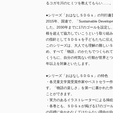
るコガモ川のヒミツを教えてもらい……。
●シリーズ「おはなしＳＤＧｓ」の刊行趣
2015年、国連で、「Sustainable Dev
した。2030年までに17のゴールを設定
根を超えて協力していこうという取り組み
の指針としてＳＤＧｓを子どもたちに伝え
このシリーズは、大人でも理解の難しいＳ
め、すべて「物語」のかたちでつくられて
くうちに、自分の何気ない行動が世界とつ
年以上を対象といたします。
●シリーズ「おはなしＳＤＧｓ」の特色
・各児童文学賞受賞作家やベストセラー作
す。「物語の楽しさ」を第一に書かれた作
ことができます。
・実力のあるイラストレーターによる挿絵
・各巻とも、ＳＤＧｓが掲げる17のゴー
の目標に向かわなくてはならない理由が自