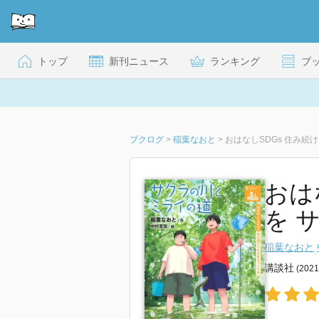
トップ
新刊ニュース
ランキング
ブ
ブクログ
>
稲葉なおと
>
おはなしSDGs 住み続
おは
を 
稲葉なおと
講談社
(202