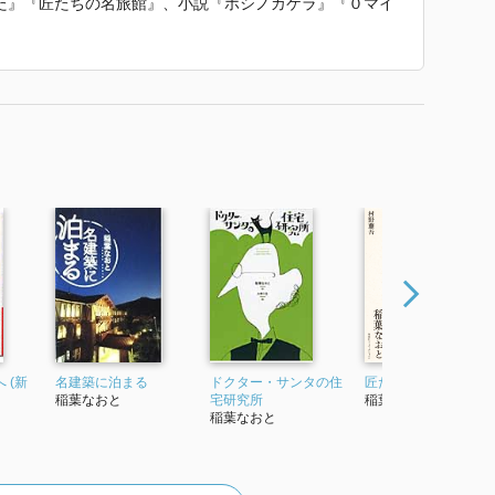
た』『匠たちの名旅館』、小説『ホシノカケラ』『０マイ
の道』（埼玉県推薦図書）、『ドクター・サンタの住宅研
街』など著書多数。永年に及ぶ建築文化の発展と啓発に関
受賞。
け継がれた情熱』 で使われていた紹介文から引用していま
 (新
名建築に泊まる
ドクター・サンタの住
匠たちの名旅館
稲葉なおと
宅研究所
稲葉なおと
稲葉なおと