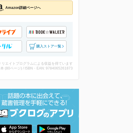
Amazon詳細ページへ
購入ストア一覧
ィリエイトプログラムによる収益を得ています
 ・本 (80ページ) / ISBN・EAN: 9784065261873