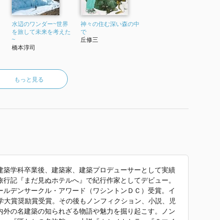
水辺のワンダー~世界
神々の住む深い森の中
を旅して未来を考えた
で
~
丘修三
橋本淳司
もっと見る
建築学科卒業後、建築家、建築プロデューサーとして実績
旅行記『まだ見ぬホテルへ』で紀行作家としてデビュー。
ールデンサークル・アワード（ワシントンＤＣ）受賞。イ
文学大賞奨励賞受賞。その後もノンフィクション、小説、児
内外の名建築の知られざる物語や魅力を掘り起こす。ノン