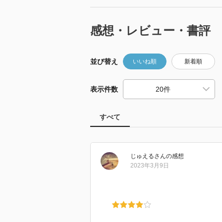
感想・レビュー・書評
並び替え
いいね順
新着順
表示件数
すべて
じゅえる
さん
の感想
2023年3月9日