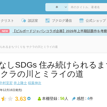
ックリスト
談話室
ブクログ通信
公式ショップ
【ビルボードジャパンコラボ企画】2026年上半期話題作を考察
NEW
けられるまちづくりを サクラの川とミライの道
なしSDGs 住み続けられる
サクラの川とミライの道
中村至宏
井上隆士
稲葉伸次
1年12月16日発売)
3.63
本棚登録 :
56
人
感想 :
4
件