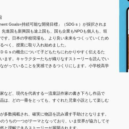
旨
elopment Goals=持続可能な開発目標」（SDGｓ）が採択されま
し、先進国も新興国も途上国も、国も企業もNPOも個人も、垣
です。日本の学校現場も、より良い未来をつくっていくため
るべく、授業に取り入れ始めました。
ＤＧｓの概念について子どもたちにわかりやすく伝えるた
います。キャラクターたちが織りなすストーリーを読んでい
ながっていることを実感できるつくりにします。小学校高学
家など、現代を代表する一流童話作家の書き下ろし作品で
品は、どの一冊をとっても、すぐれた児童小説として楽しむ
が多数掲載され、確実に物語を読み通す手助けとなります。
ルのうちの一つがテーマとなっており、いま世界が協力してそ
然と理解できるストーリーが展開されます。