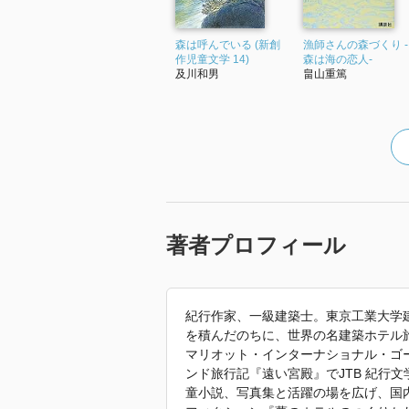
森は呼んでいる (新創
漁師さんの森づくり -
作児童文学 14)
森は海の恋人-
及川和男
畠山重篤
著者プロフィール
紀行作家、一級建築士。東京工業大学
を積んだのちに、世界の名建築ホテル
マリオット・インターナショナル・ゴ
ンド旅行記『遠い宮殿』でJTB 紀行
童小説、写真集と活躍の場を広げ、国