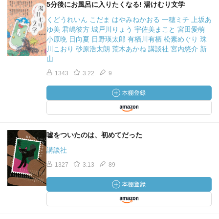
5分後にお風呂に入りたくなる! 湯けむり文学
くどうれいん こだま はやみねかおる 一穂ミチ 上坂あ
ゆ美 君嶋彼方 城戸川りょう 宇佐美まこと 宮田愛萌
小原晩 日向夏 日野瑛太郎 有栖川有栖 松素めぐり 珠
川こおり 砂原浩太朗 荒木あかね 講談社 宮内悠介 新
山
1343
3.22
9
嘘をついたのは、初めてだった
講談社
1327
3.13
89