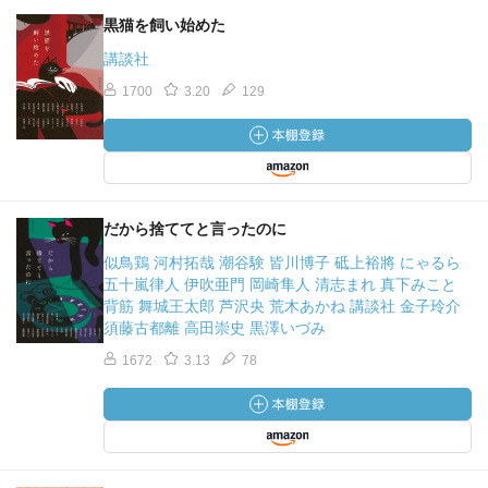
黒猫を飼い始めた
講談社
1700
3.20
129
だから捨ててと言ったのに
似鳥鶏 河村拓哉 潮谷験 皆川博子 砥上裕將 にゃるら
五十嵐律人 伊吹亜門 岡崎隼人 清志まれ 真下みこと
背筋 舞城王太郎 芦沢央 荒木あかね 講談社 金子玲介
須藤古都離 高田崇史 黒澤いづみ
1672
3.13
78