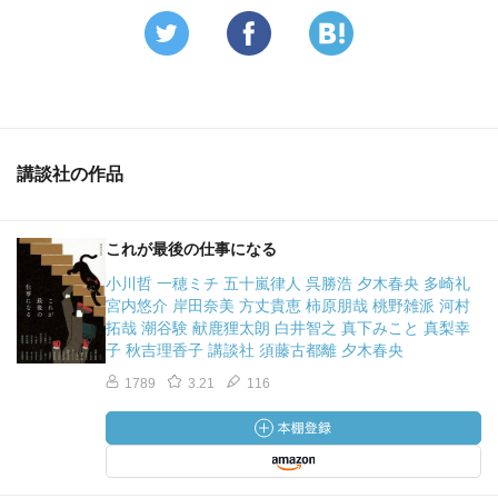
講談社の作品
これが最後の仕事になる
小川哲 一穂ミチ 五十嵐律人 呉勝浩 夕木春央 多崎礼
宮内悠介 岸田奈美 方丈貴恵 柿原朋哉 桃野雑派 河村
拓哉 潮谷験 献鹿狸太朗 白井智之 真下みこと 真梨幸
子 秋吉理香子 講談社 須藤古都離 夕木春央
1789
3.21
116