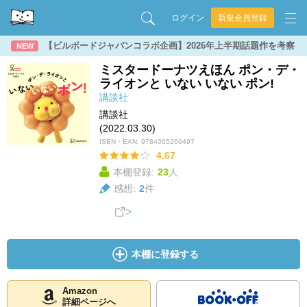
ログイン
新規会員登録
【ビルボードジャパンコラボ企画】2026年上半期話題作を考察
NEW
ミスタードーナツえほん ポン・デ・
ライオンと いない いない ポン!
講談社
講談社
(2022.03.30)
ISBN・EAN:
9784065269497
4.67
本棚登録:
23
人
感想:
2
件
本棚に登録する
Amazon
詳細ページへ