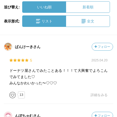
並び替え:
いいね順
新着順
表示形式:
リスト
全文
ぱんけーきさん
フォロー
5
2025.04.20
ドーナツ屋さんでみたことある！！！て大興奮でよろこん
でみてました♡
みんなかわいかった〜♡♡♡
13
詳細をみる
んぽちゃむさん
フォロー