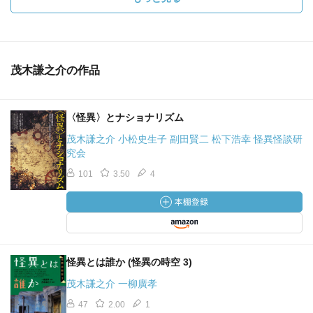
茂木謙之介の作品
〈怪異〉とナショナリズム
茂木謙之介 小松史生子 副田賢二 松下浩幸 怪異怪談研
究会
101
3.50
4
怪異とは誰か (怪異の時空 3)
茂木謙之介 一柳廣孝
47
2.00
1