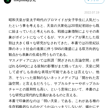
tokyobayさん
フォロー
最後に、どうも筆者は「炙」の字が好きなのではないかと
2022.07.19
いう気がしてきた。どうでも良いことだが、最近の本では
あまり見かけない熟語複数に使用している。
昭和天皇が皇太子時代のブロマイドが女子学生に人気だっ
たという事を考えると、天皇の大衆化は20世紀初頭から既
https://amzn.to/3oVPkUS
に始まっていたと考えられる。戦後は象徴制によりその表
象がポイントになってくるが、マスメディアが果たした役
割は大きく様々な研究がなされてきた。本書では21世紀以
降のネット社会の進展に伴うSNSの隆盛による双方向的な
観点から表象の生成を問うものである。
マスメディアにおいては所謂「閉ざされた言論空間」と呼
ばれるGHQによる規制の影響がまだ残っており、天皇に関
して必ずしも自由な表現が可能であるとは言えない。他
方、そういった規制のないネットメディアは「開かれた言
論空間」と言えるだろうし、サブカルチャーやポップカル
チャーとの親和性も高い。という意味において、本書のよ
うな研究は現代的な意義があるものと言える。
本書で印象的なのは「弱い天皇」である。これがある種の
生存戦略的なものかどうかはハッキリしないが、確かにそ