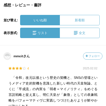
感想・レビュー・書評
並び替え:
いいね順
新着順
表示形式:
リスト
全文
mmcitさん
フォロー
4
2025.02.02
「令和」改元以後という歴史の契機と、SNSの登場とい
うメディア史的契機を意識した新しい時代の天皇制論。と
くに「平成流」の内実を「弱者＝マイノリティ」をめぐる
言説戦略と捉え直し、明仁天皇が「象徴」としての表象戦
略をパフォーマティヴに実践しつづけたありようが鮮やか