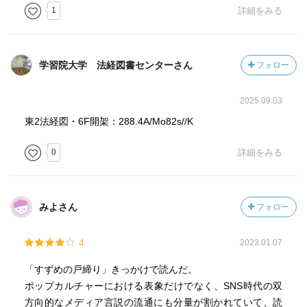
1
詳細をみる
学習院大学 法経図書センターさん
フォロー
2025.09.03
東2法経図・6F開架：288.4A/Mo82s//K
0
詳細をみる
みよさん
フォロー
4
2023.01.07
「すずめの戸締り」きっかけで読んだ。
ポップカルチャーにおける表象だけでなく、SNS時代の双
方向的なメディア言説の流通にも分量が割かれていて、読