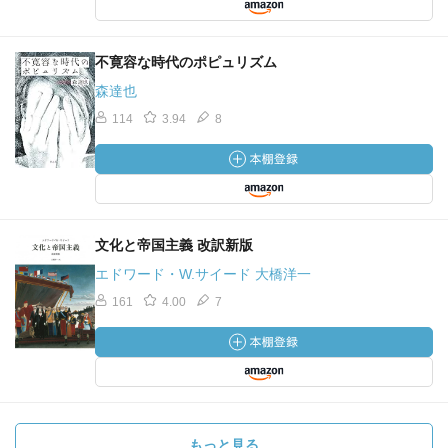
不寛容な時代のポピュリズム
森達也
114
3.94
8
文化と帝国主義 改訳新版
エドワード・W.サイード 大橋洋一
161
4.00
7
もっと見る