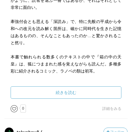
かように、読者を選ぶ一冊ではあるが、それはそれとして
非常に面白い。
牽強付会とも思える「深読み」で、特に先般の平成から令
和への改元を読み解く箇所は、確かに同時代を生きた記憶
はあるものの、そんなこともあったのか…と驚かされるこ
と然り。
本書で触れられる数多くのテキストの中で『箱の中の天
皇』は、狐につままれた感を覚えながらも読んだ。多種多
彩に紹介されるコミック、ラノベの類は初耳。
最もポピュラーなのは『シン・ゴジラ』か。同作におい
て、既に天皇制は存在していない設定だと言う。公文書に
続きを読む
年号の記載がなく、ゴジラによる放射能汚染の最寄地にあ
る皇居について、一顧だにされておらず、のラストシーン
0
詳細をみる
でゴジラが凍結させられ立ち尽くす場所は、大手町、あの
平将門の首塚のある場所。「新皇」を自称した将門と重ね
合わせる等。