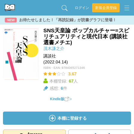
ログイン
新規会員登録
お待たせしました！「再読記録」が読書グラフに登場！
NEW
SNS天皇論 ポップカルチャー=スピ
リチュアリティと現代日本 (講談社
選書メチエ)
茂木謙之介
講談社
(2022.04.14)
ISBN・EAN:
9784065271346
3.67
本棚登録:
67
人
感想:
6
件
Kindle版
本棚に登録する