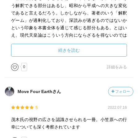
う解釈できる部分はあるし、昭和から平成への大きな変化
であると言えるだろう。しかしながら、著者のいう「解釈
ゲーム」が過剰化しており、深読みが過ぎるのではないか
という印象を本書全体を通じて感じる部分もある。とはい
え、現代天皇論はこういう方向にならざるを得ないのでは
ないかという気もするし、さらにはこういった風潮がナシ
ョナリズムとどのように結びついていくのかを考えてみた
続きを読む
いという気持ちにもなる。読み物としては大変面白く、示
唆に富む一冊ではある。
0
詳細をみる
Move Four Earthさん
フォロー
5
2022.07.16
茂木氏の視野の広さを認識させられる一冊。小笠原への行
幸についても深く考察されています