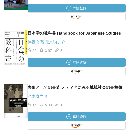
日本学の教科書 Handbook for Japanese Studies
伴野文亮 茂木謙之介
25
3.67
3
表象としての皇族 メディアにみる地域社会の皇室像
茂木謙之介
16
5.00
1