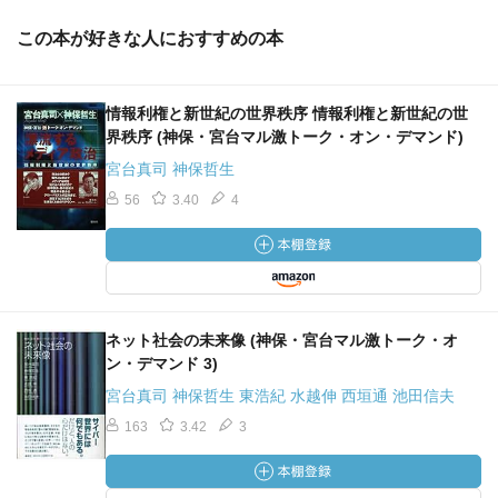
この本が好きな人におすすめの本
情報利権と新世紀の世界秩序 情報利権と新世紀の世
界秩序 (神保・宮台マル激トーク・オン・デマンド)
宮台真司 神保哲生
56
3.40
4
ネット社会の未来像 (神保・宮台マル激トーク・オ
ン・デマンド 3)
宮台真司 神保哲生 東浩紀 水越伸 西垣通 池田信夫
163
3.42
3