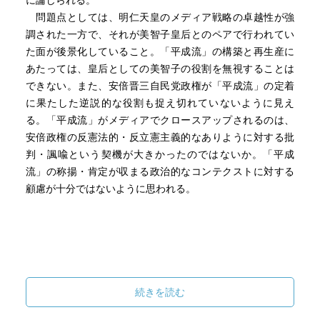
に論じられる。
問題点としては、明仁天皇のメディア戦略の卓越性が強
調された一方で、それが美智子皇后とのペアで行われてい
た面が後景化していること。「平成流」の構築と再生産に
あたっては、皇后としての美智子の役割を無視することは
できない。また、安倍晋三自民党政権が「平成流」の定着
に果たした逆説的な役割も捉え切れていないように見え
る。「平成流」がメディアでクロースアップされるのは、
安倍政権の反憲法的・反立憲主義的なありように対する批
判・諷喩という契機が大きかったのではないか。「平成
流」の称揚・肯定が収まる政治的なコンテクストに対する
顧慮が十分ではないように思われる。
続きを読む