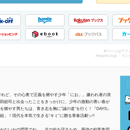
本ページはアフ
Amazon.co.jp ・マンガ
、けれど、その心奥で正義を燃やす少年「にお」。嫌われ者の浪
田総司と出会ったことをきっかけに、少年の激動の青い春が
燃やす男たちは、青き志を胸に”誠の道”を行く！『DAYS』
」！現代を本気で生きる”キミ”に贈る青春活劇ッ!!
かないかの問題でね」。京の街を守るため、最強の剣客集団