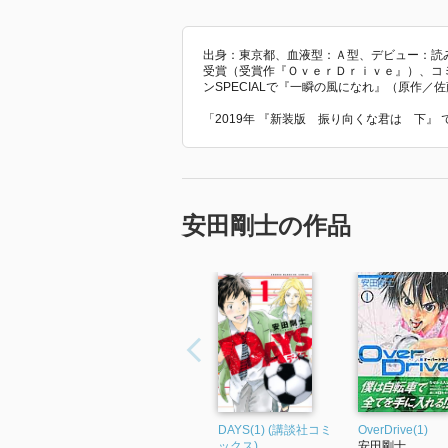
出身：東京都、血液型：Ａ型、デビュー：読
受賞（受賞作『ＯｖｅｒＤｒｉｖｅ』）、コ
ンSPECIALで『一瞬の風になれ』（原作／
「2019年 『新装版 振り向くな君は 下』
安田剛士の作品
DAYS(1) (講談社コミ
OverDrive(1)
ックス)
安田剛士