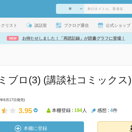
ックリスト
談話室
ブクログ通信
公式ショップ
お待たせしました！「再読記録」が読書グラフに登場！
NEW
ミブロ(3) (講談社コミックス)
2年6月17日発売)
3.95
本棚登録 :
194
人
感想 :
4
件
本棚に登録