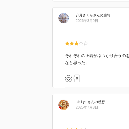
卯月さくら
さん
の感想
2026年3月9日
それぞれの正義がぶつかり合うの
なと思った。
0
s h i y u
さん
の感想
2025年7月8日