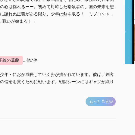
の心は揺れるーー。初めて対峙した暗殺者の、国の未来を想
に譲れぬ正義がある限り、少年は剣を取る！ ミブロｖｓ．
た戦いが始まる！！
正義の葛藤
...他7件
少年・におが成長していく姿が描かれています。彼は、剣客
の信念を貫くために戦います。戦闘シーンにはギャグが織り
もっと見る