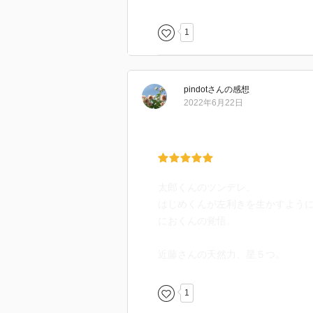
1
pindot
さん
の感想
2022年6月22日
太郎くんのツンデレ。
はじめくんが左利きを生かすよう
におくんの覚悟。
近藤さんの天然力、星５つ。
1