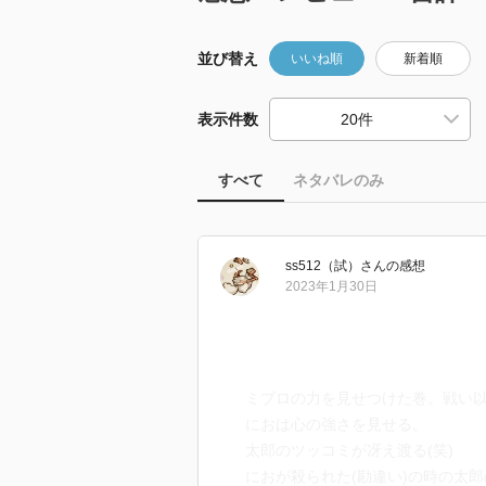
並び替え
いいね順
新着順
表示件数
すべて
ネタバレのみ
ss512（試）
さん
の感想
2023年1月30日
ミブロの力を見せつけた巻。戦い
におは心の強さを見せる。
太郎のツッコミが冴え渡る(笑)
におが殺られた(勘違い)の時の太