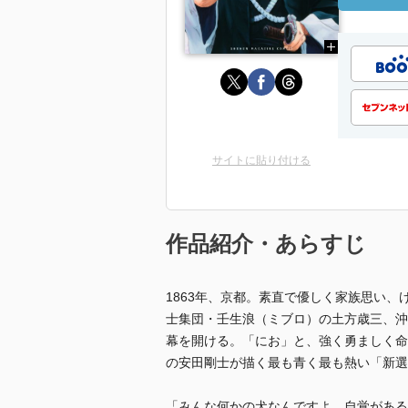
サイトに貼り付ける
作品紹介・あらすじ
1863年、京都。素直で優しく家族思い
士集団・壬生浪（ミブロ）の土方歳三、沖
幕を開ける。「にお」と、強く勇ましく命を
の安田剛士が描く最も青く最も熱い「新選組
「みんな何かの犬なんですよ。自覚がある