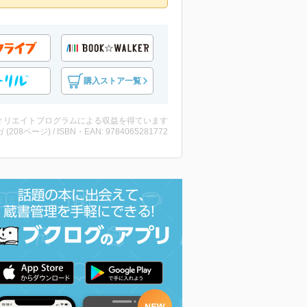
購入ストア一覧
ィリエイトプログラムによる収益を得ています
 (208ページ) / ISBN・EAN: 9784065281772