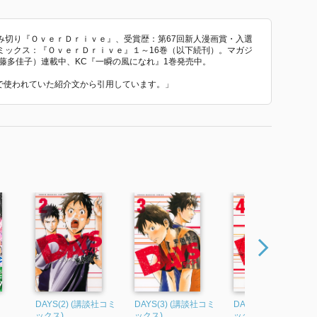
み切り『ＯｖｅｒＤｒｉｖｅ』、受賞歴：第67回新人漫画賞・入選
ミックス：『ＯｖｅｒＤｒｉｖｅ』１～16巻（以下続刊）。マガジ
佐藤多佳子）連載中、KC『一瞬の風になれ』1巻発売中。
 で使われていた紹介文から引用しています。」
DAYS(2) (講談社コミ
DAYS(3) (講談社コミ
DAYS(4) (講談社コミ
ックス)
ックス)
ックス)