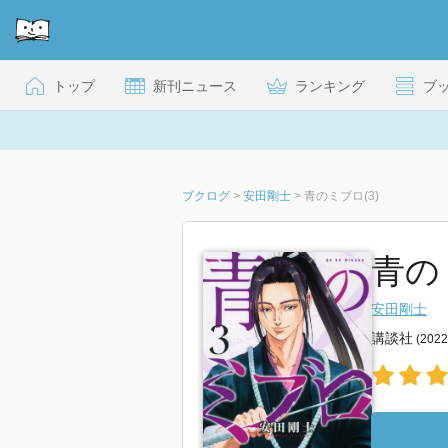
トップ
新刊ニュース
ランキング
ブ
ブクログ
>
安田剛士
>
青のミブロ(3)
青の
安田剛士
講談社
(202