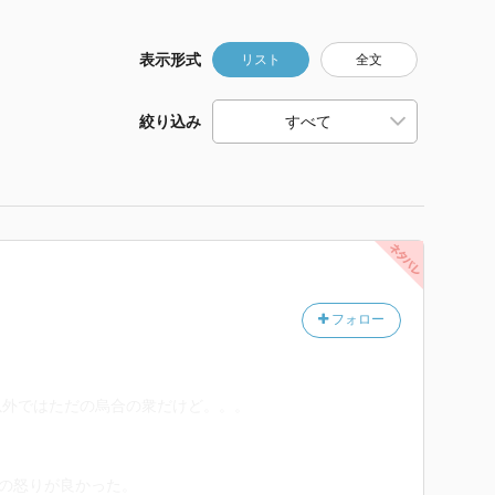
表示形式
リスト
全文
絞り込み
フォロー
以外ではただの烏合の衆だけど。。。
郎の怒りが良かった。